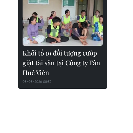
Khởi tố 19 đối tượng cướp
giật tài sản tại Công ty Tân
Huê Viên
08/08/2026 08:52