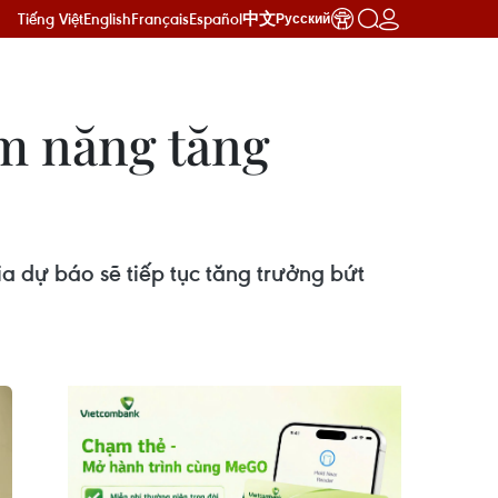
Tiếng Việt
English
Français
Español
中文
Русский
ềm năng tăng
a dự báo sẽ tiếp tục tăng trưởng bứt