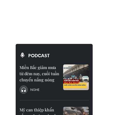
PODCAST
Miền Bắc giảm mưa
từ đêm nay, cuối tuần
chuyển nắng nóng
NGHE
Mỹ can thiệp khẩn