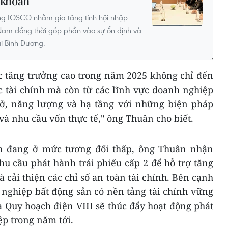
 khoán
g IOSCO nhằm gia tăng tính hội nhập
 Nam đồng thời góp phần vào sự ổn định và
ái Bình Dương.
c tăng trưởng cao trong năm 2025 không chỉ đến
c tài chính mà còn từ các lĩnh vực doanh nghiệp
ở, năng lượng và hạ tầng với những biện pháp
 và nhu cầu vốn thực tế," ông Thuân cho biết.
ẫn đang ở mức tương đối thấp, ông Thuân nhận
u cầu phát hành trái phiếu cấp 2 để hỗ trợ tăng
cải thiện các chỉ số an toàn tài chính. Bên cạnh
h nghiệp bất động sản có nền tảng tài chính vững
a Quy hoạch điện VIII sẽ thúc đẩy hoạt động phát
ệp trong năm tới.