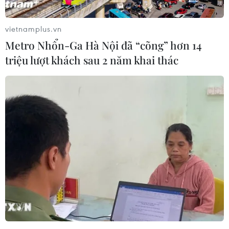
vietnamplus.vn
Metro Nhổn-Ga Hà Nội đã “cõng” hơn 14
triệu lượt khách sau 2 năm khai thác
#biến đổi khí hậu
#COVID-19
#nguồn cung chip điện tử
#viện trợ nhân đạo cho Afghanistan
Theo dõi VietnamPlus