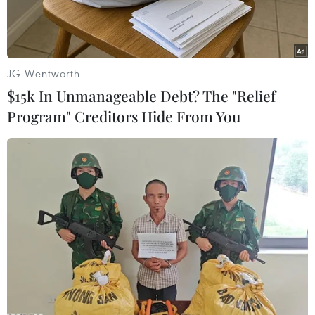
JG Wentworth
$15k In Unmanageable Debt? The "Relief
Program" Creditors Hide From You
Bà Ursula von der Leyen đọc thông điệp liên minh. (Nguồn:
AFP/TTXVN)
Ngày 15/9, Chủ tịch Ủy ban châu Âu (EC) Ursula
von der Leyen đã đọc Thông điệp liên minh,
trong đó đề cập đến một loạt vấn đề nóng, từ
vấn đề tiêm vaccine ngừa COVID-19, chống biến