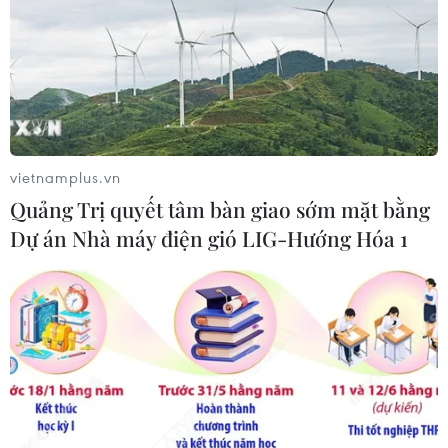
vietnamplus.vn
Quảng Trị quyết tâm bàn giao sớm mặt bằng
Dự án Nhà máy điện gió LIG-Hướng Hóa 1
Liên minh châu Âu đạt mục tiêu tiêm
chủng cho 70% người trưởng thành
31/08/2021 12:10
Ít nhất 255 triệu người ở EU đã được tiêm hai liều
vaccine của Pfizer/BionTech, hoặc AstraZeneca, hoặc