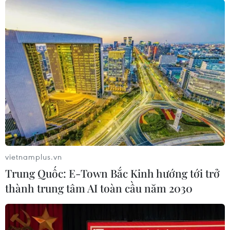
EU chưa công nhận và đàm phán chính trị
với Taliban
21/08/2021 14:34
Chủ tịch Ủy ban châu Âu Ursula von der Leyen ngày
21/8 cho biết Liên minh châu Âu (EU) chưa công nhận
Taliban cũng như tiến hành đàm phán chính trị với lực
lượng này.
vietnamplus.vn
Trung Quốc: E-Town Bắc Kinh hướng tới trở
thành trung tâm AI toàn cầu năm 2030