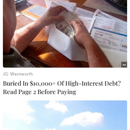
đẳng cấp thế giới. Bà gọi đó là “vấn đề chủ
quyền công nghệ” và rằng các quốc gia EU cần
“cùng nhau tạo ra một hệ sinh thái chip hiện
đại," qua đó giúp EU “dẫn đầu thế giới” trong
lĩnh vực này.
Về lĩnh vực quốc phòng, bà von der Leyen nhấn
mạnh EU cần tăng quyền tự chủ của mình và
thành lập Liên minh Quốc phòng châu Âu.
JG Wentworth
Buried In $10,000+ Of High-Interest Debt?
Read Page 2 Before Paying