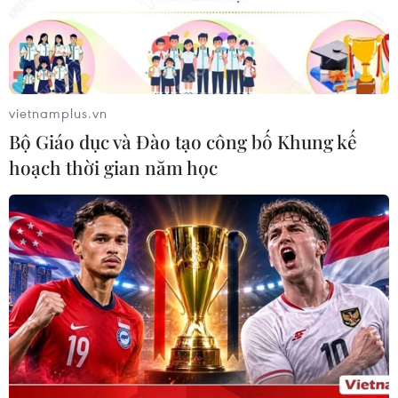
Moderna hoặc một liều của Johnson & Johnson.
vietnamplus.vn
Bộ Giáo dục và Đào tạo công bố Khung kế
hoạch thời gian năm học
EU cam kết bổ sung viện trợ nhân đạo cho
người dân Afghanistan