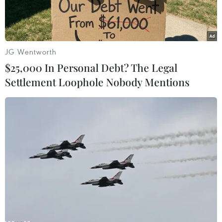
JG Wentworth
$25,000 In Personal Debt? The Legal
Settlement Loophole Nobody Mentions
Đội tuần tra hỗn hợp kiểm tra an ninh ban đêm tại các khu vực
diễn ra các hoạt động của Olympic Sochi 2014. (Nguồn:
Reuters)
Theo hãng AP, ngày 30/7, Giám đốc Cơ quan An
ninh Liên bang Nga (FSB) Alexander Bortnikov