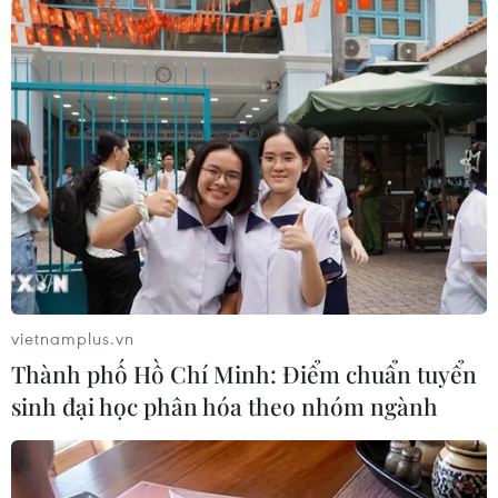
Nga sẽ huy động lục quân bảo vệ cho
Olympic Sochi
01/10/2013 08:39
vietnamplus.vn
Một số đơn vị trực thuộc lục quân sẽ tham gia các hoạt
Thành phố Hồ Chí Minh: Điểm chuẩn tuyển
động ngăn ngừa và xử lý hậu quả các sự cố mang tính
sinh đại học phân hóa theo nhóm ngành
chất kỹ thuật.