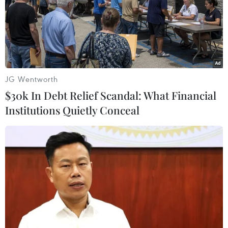
Chủ tịch IOC bày tỏ tin tưởng bất chấp các vụ đánh
bom đẫm máu, Nga vẫn đủ khả năng bảo đảm tốt an
ninh cho Olympic Sochi-2014.
JG Wentworth
$30k In Debt Relief Scandal: What Financial
Institutions Quietly Conceal
Mỹ tiếp tục đề nghị giúp Nga đảm bảo an