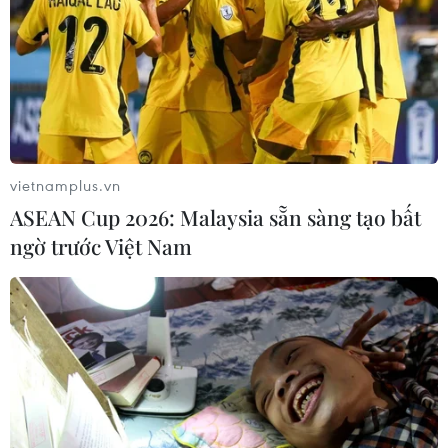
TIN CÙNG CHUYÊN MỤC
Châu Âu sẽ chứng kiến nhật thực
toàn phần hiếm có vào ngày 12/8
10/08/2026 04:35
vietnamplus.vn
ASEAN Cup 2026: Malaysia sẵn sàng tạo bất
Phim Việt lần thứ tư ghi dấu ấn tại
ngờ trước Việt Nam
chương trình chiếu phim mùa Hè ở
Berlin
10/08/2026 02:28
Pháp bắt giữ 4 nghi phạm trộm đồng
hồ đắt tiền của du khách tại Saint-
Tropez