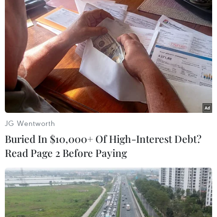
JG Wentworth
Buried In $10,000+ Of High-Interest Debt?
Nga có nhiều biện pháp đảm bảo an ninh
Read Page 2 Before Paying
Olympic Sochi
08/11/2013 11:13
Theo Tướng Oleg Syromotov, hiện các lực lượng chức
năng vẫn chưa phát hiện bất cứ mối đe dọa trực tiếp