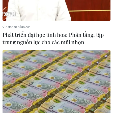
ninh Olympic
05/01/2014 01:59
Lầu Năm Góc cho biết Mỹ sẵn sàng hỗ trợ hoạt động
vietnamplus.vn
an ninh của Nga tại Đại hội thể thao mùa Đông
Phát triển đại học tinh hoa: Phân tầng, tập
trung nguồn lực cho các mũi nhọn