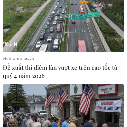
nào với Olympic Sochi-2014.
vietnamplus.vn
Đề xuất thí điểm làn vượt xe trên cao tốc từ
quý 4 năm 2026
IOC tin tưởng Nga bảo đảm an ninh cho
Olympic Sochi
31/12/2013 03:23