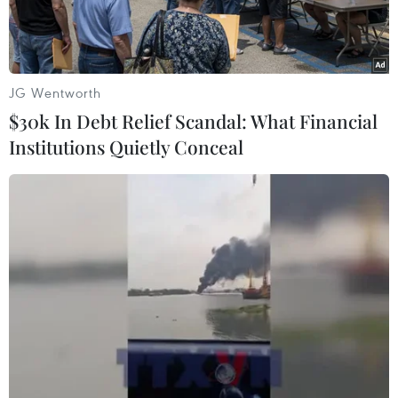
JG Wentworth
$30k In Debt Relief Scandal: What Financial
Institutions Quietly Conceal
Tổng thống Nga Vladimir Putin (trái) và Tổng thống đắc cử Mỹ
Donald Trump. (Nguồn: CNN)
Theo Reuters, ngày 23/12, Tổng thống Nga
Vladimir Putin cho biết ông mong muốn các
quan hệ Nga-Mỹ sẽ bình thường trở lại, đồng
thời bày tỏ sẵn sàng thăm Mỹ nếu được Tổng
thống đắc cử Donald Trump mời.