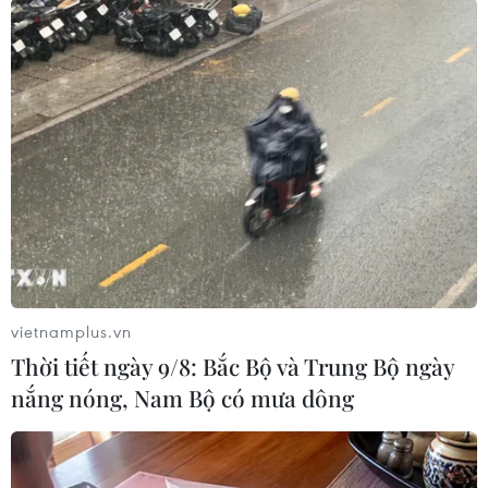
Theo dõi VietnamPlus
TIN LIÊN QUAN
vietnamplus.vn
Thời tiết ngày 9/8: Bắc Bộ và Trung Bộ ngày
nắng nóng, Nam Bộ có mưa dông