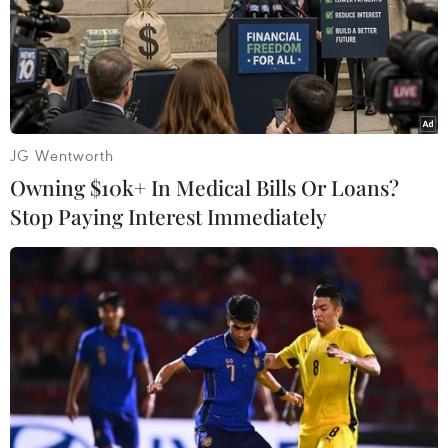
JG Wentworth
Owning $10k+ In Medical Bills Or Loans?
Stop Paying Interest Immediately
Ngoại trưởng Nga, Mỹ điện đàm về tình
hình chiến sự ở Aleppo
14/12/2016 23:18
Bộ Ngoại giao Nga thông báo Ngoại trưởng nước này
Sergei Lavrov và người đồng cấp Mỹ John Kerry ngày
14/12 đã điện đàm về tình hình ở khu vực phía Đông
thành phố Aleppo, miền Bắc Syria.