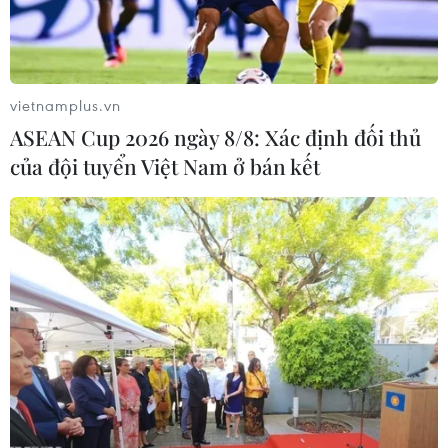
vietnamplus.vn
ASEAN Cup 2026 ngày 8/8: Xác định đối thủ
của đội tuyển Việt Nam ở bán kết
Ngoại trưởng Nga, Mỹ thảo luận bình
thường hóa tình hình Aleppo
20/12/2016 22:47
Ngoại trưởng Nga Sergey Lavrov đã có cuộc điện đàm