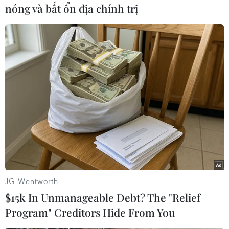
nóng và bất ổn địa chính trị
#Du học Mỹ
#Tổng thống Nga
#Vladimir Putin
#Quan hệ Nga-Mỹ
#Tổng thống đắc cử Mỹ
JG Wentworth
#Donald Trump
#Điện Kremlin
Mỹ
Nga
$15k In Unmanageable Debt? The "Relief
Program" Creditors Hide From You