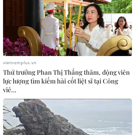
Mỹ có thể khiến châu Âu chịu tác
động ngược
05/08/2026 04:58
EU tuyên bố vượt qua “phép thử” an
ninh biên giới sau khủng hoảng
Ceuta
vietnamplus.vn
05/08/2026 00:37
Thứ trưởng Phan Thị Thắng thăm, động viên
lực lượng tìm kiếm hài cốt liệt sĩ tại Công
Nga và Ukraine tiếp tục tấn
viê…
công qua lại, thương vong không
ngừng gia tăng
04/08/2026 15:54
Pháp ghi nhận tháng 7 nóng nhất