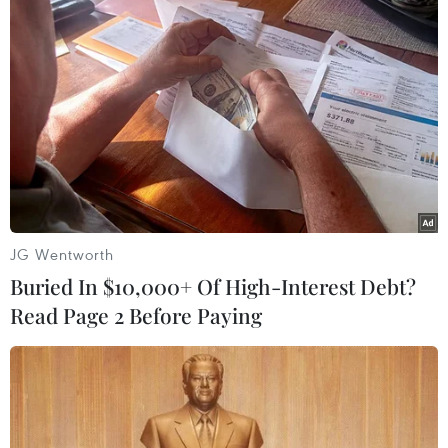
Điện Kremlin: Quá trình cải thiện quan hệ
Mỹ-Nga không dễ dàng
23/11/2016 14:47
Người phát ngôn Điện Kremlin Dmitry Peskov lưu ý rằng
quan hệ Nga - Mỹ gần như đã rơi "xuống mức thấp
nhất" dưới thời Tổng thống Barack Obama.
JG Wentworth
Buried In $10,000+ Of High-Interest Debt?
Read Page 2 Before Paying