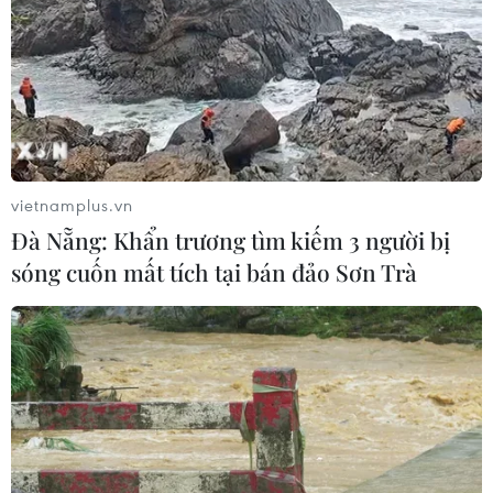
trong lịch sử
04/08/2026 15:17
Tây Ban Nha phát trực tiếp nhật thực
toàn phần từ độ cao 9.000 m
04/08/2026 13:23
vietnamplus.vn
Đà Nẵng: Khẩn trương tìm kiếm 3 người bị
sóng cuốn mất tích tại bán đảo Sơn Trà
Tàu chở hàng của Thổ Nhĩ Kỳ bị tấn
công trên Biển Đen
04/08/2026 05:54
Vì sao Google khiến Mỹ và
EU đối đầu về chủ quyền số?