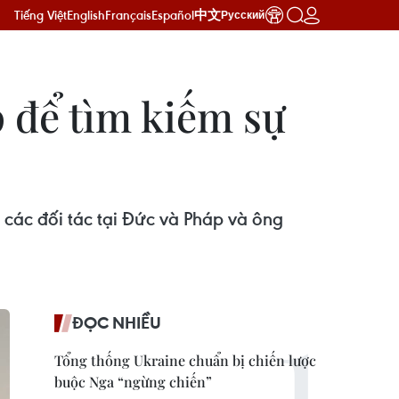
Tiếng Việt
English
Français
Español
中文
Русский
 để tìm kiếm sự
 các đối tác tại Đức và Pháp và ông
ĐỌC NHIỀU
Tổng thống Ukraine chuẩn bị chiến lược
buộc Nga “ngừng chiến”