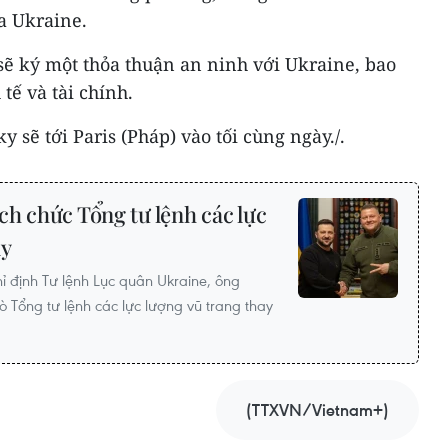
ủa Ukraine.
sẽ ký một thỏa thuận an ninh với Ukraine, bao
tế và tài chính.
 sẽ tới Paris (Pháp) vào tối cùng ngày./.
h chức Tổng tư lệnh các lực
ny
ỉ định Tư lệnh Lục quân Ukraine, ông
 Tổng tư lệnh các lực lượng vũ trang thay
(TTXVN/Vietnam+)