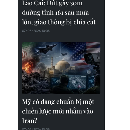
Lào Cai: Đứt gãy 30m
đường tỉnh 161 sau mưa
lớn, giao thông bị chia cắt
07/08/2026 10:08
Mỹ có đang chuẩn bị một
chiến lược mới nhằm vào
Iran?
07/08/2026 10:08