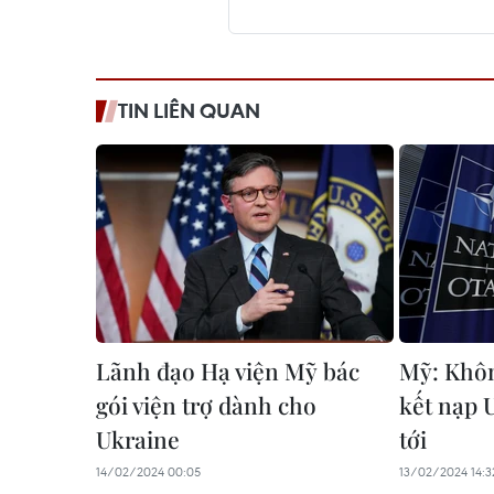
TIN LIÊN QUAN
Lãnh đạo Hạ viện Mỹ bác
Mỹ: Khô
gói viện trợ dành cho
kết nạp 
Ukraine
tới
14/02/2024 00:05
13/02/2024 14:3