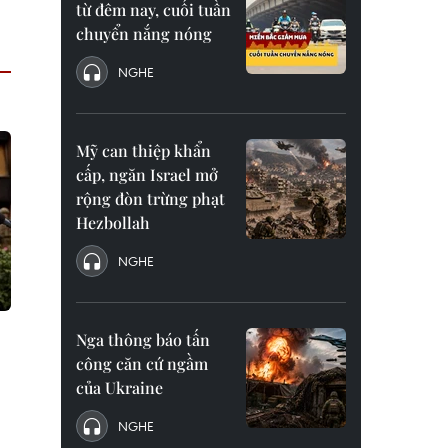
từ đêm nay, cuối tuần
chuyển nắng nóng
NGHE
Mỹ can thiệp khẩn
cấp, ngăn Israel mở
rộng đòn trừng phạt
Hezbollah
NGHE
Nga thông báo tấn
công căn cứ ngầm
của Ukraine
NGHE