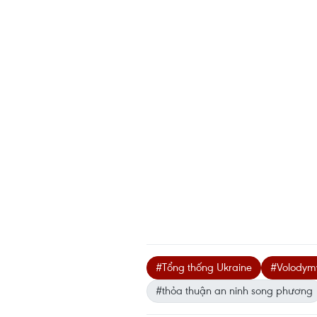
#Tổng thống Ukraine
#Volodymy
#thỏa thuận an ninh song phương