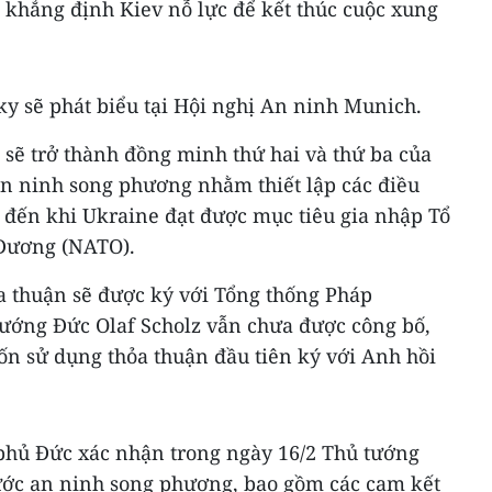
 khẳng định Kiev nỗ lực để kết thúc cuộc xung
ky sẽ phát biểu tại Hội nghị An ninh Munich.
 sẽ trở thành đồng minh thứ hai và thứ ba của
an ninh song phương nhằm thiết lập các điều
o đến khi Ukraine đạt được mục tiêu gia nhập Tổ
 Dương (NATO).
hỏa thuận sẽ được ký với Tổng thống Pháp
ớng Đức Olaf Scholz vẫn chưa được công bố,
n sử dụng thỏa thuận đầu tiên ký với Anh hồi
phủ Đức xác nhận trong ngày 16/2 Thủ tướng
 ước an ninh song phương, bao gồm các cam kết