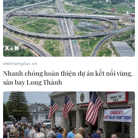
(TTXVN/Vietnam+)
vietnamplus.vn
Nhanh chóng hoàn thiện dự án kết nối vùng,
sân bay Long Thành
#Thành phố Hồ Chí Minh
#Cảng vụ Đường thủy nội địa
#Cửa khẩu cảng biển
#Thu phí
Tp. Hồ Chí Minh