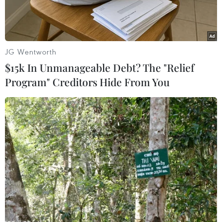
thiên tai.
JG Wentworth
$15k In Unmanageable Debt? The "Relief
Program" Creditors Hide From You
Hoạt động bốc dỡ hàng hóa tại cảng Cát Lái. (Ảnh: Tiến
Lực/TTXVN)
Cảng vụ Đường thủy nội địa Thành phố Hồ Chí
Minh cho biết, từ ngày 1/8, Thành phố Hồ Chí