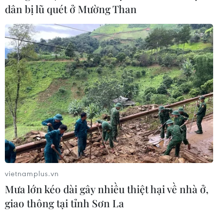
dân bị lũ quét ở Mường Than
TIN CÙNG CHUYÊN MỤC
NAPAS và KiotViet hợp tác mở rộng
hệ sinh thái thanh toán VietQR
06/08/2026 14:03
BIDV chốt ngày chia 498 triệu cổ
phiếu, tăng vốn điều lệ lên 77.783 tỷ
đồng
vietnamplus.vn
06/08/2026 13:42
Mưa lớn kéo dài gây nhiều thiệt hại về nhà ở,
giao thông tại tỉnh Sơn La
Hướng tới mục tiêu quy mô dự trữ