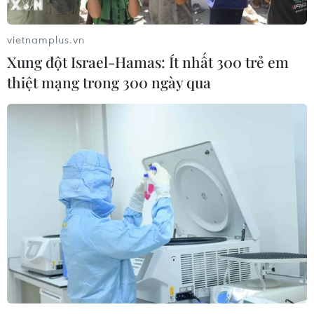
vietnamplus.vn
Xung đột Israel-Hamas: Ít nhất 300 trẻ em
thiệt mạng trong 300 ngày qua
Thu phí hạ tầng cảng biển: Doanh nghiệp
mong muốn tái đầu tư hợp lý
04/03/2022 08:00
Nhiều doanh nghiệp đánh giá hiện các cơ sở hạ tầng
khu vực cảng biển đã xuống cấp, hư hỏng và mong
muốn việc thu phí có thể bổ sung đầu tư cơ sở hạ tầng,
tạo thuận lợi cho vận chuyển hàng hóa.