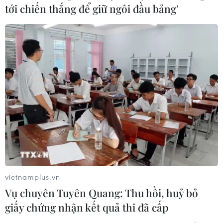
tới chiến thắng để giữ ngôi đầu bảng'
hạ tầng giao dịch điện tử liên ngân hàng để nộp phí
cho cơ quan thu phí.
vietnamplus.vn
Vụ chuyên Tuyên Quang: Thu hồi, huỷ bỏ
giấy chứng nhận kết quả thi đã cấp
Thu phí hạ tầng cảng biển: Đi ngược chủ