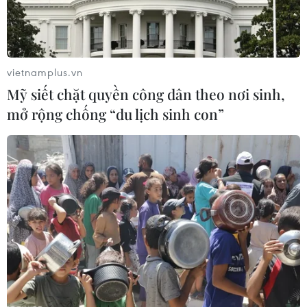
vietnamplus.vn
Thu phí hạ tầng cảng biển: Doanh nghiệp
Mỹ siết chặt quyền công dân theo nơi sinh,
vẫn muốn lùi thời điểm
mở rộng chống “du lịch sinh con”
04/03/2022 03:14
Theo các hiệp hội doanh nghiệp, thời điểm áp dụng thu
phí chưa phù hợp do đa số các doanh nghiệp còn rất
nhiều khó khăn do dịch COVID-19; bên cạnh đó mức phí
áp dụng cũng chưa công bằng, chưa phù hợp.