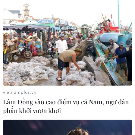
trương hỗ trợ doanh nghiệp
05/04/2022 13:14
Mức thu phí sử dụng hạ tầng cảng biển tại TP.HCM là
cao và thời điểm thu phí không phù hợp làm tăng thêm
gánh nặng chi phí, giảm tính cạnh tranh và khả năng
phục hồi của doanh nghiệp sau đại dịch.
vietnamplus.vn
Lâm Đồng vào cao điểm vụ cá Nam, ngư dân
phấn khởi vươn khơi