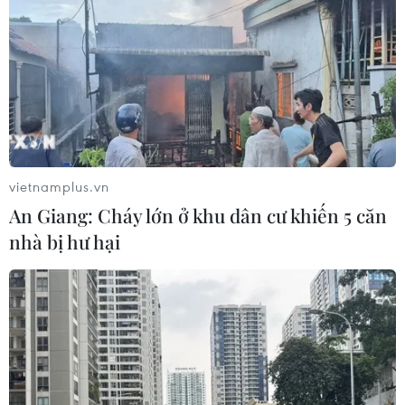
vietnamplus.vn
An Giang: Cháy lớn ở khu dân cư khiến 5 căn
nhà bị hư hại