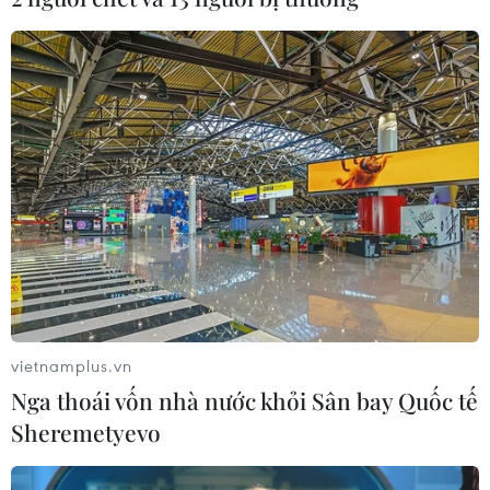
Đội tuyển Việt Nam và Hàn Quốc tranh
cúp bóng đá liên khu vực
vietnamplus.vn
16/12/2018 01:48
Nga thoái vốn nhà nước khỏi Sân bay Quốc tế
Với tư cách là nhà vô địch khu vực Đông Nam Á, đội
Sheremetyevo
tuyển Việt Nam sẽ chạm trán đội vô địch khu vực Đông
Á là đội tuyển Hàn Quốc ở trận tranh cúp AFF-EAFF vào