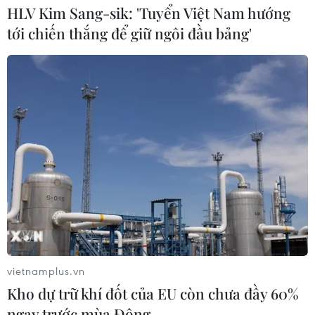
HLV Kim Sang-sik: 'Tuyển Việt Nam hướng
tới chiến thắng để giữ ngôi đầu bảng'
vietnamplus.vn
Kho dự trữ khí đốt của EU còn chưa đầy 60%
TIN CÙNG CHUYÊN MỤC
ngay trước mùa Đông