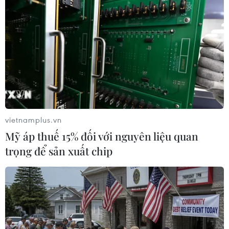
Trang Sports Seoul của Hàn Quốc nhận định:
"Sự chắc chắn trong hệ thống phòng ngự của
tuyển Việt Nam khiến Malaysia không thể ghi
thêm bất cứ bàn thắng nào trong khoảng thời
gian còn lại. Đánh bại Malaysia 1-0 và thắng
chung cuộc 3-2 sau hai lượt trận, đội tuyển Việt
Nam chính thức trở thành nhà Vua mới của
vietnamplus.vn
bóng đá Đông Nam Á"./.
Mỹ áp thuế 15% đối với nguyên liệu quan
trọng để sản xuất chip
(TTXVN/Vietnam+)