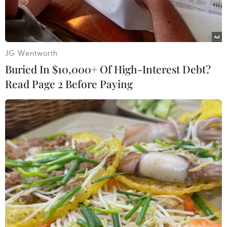
JG Wentworth
Buried In $10,000+ Of High-Interest Debt?
Read Page 2 Before Paying
Các tuyển thủ Việt Nam giương cao chiếc cúp vô địch AFF
Suzuki Cup 2018. (Nguồn: Trọng Đạt/TTXVN)
Với việc giành chiến thắng chung cuộc xứng
đáng 3-2 trước đối thủ Malaysia sau hai lượt
trận chung kết AFF Suzuki Cup 2018, đội tuyển
Việt Nam đã nhận được sự tôn trọng và nể phục