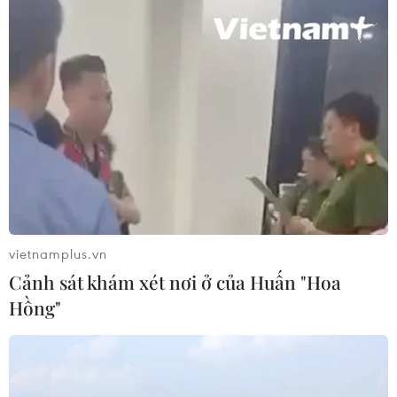
02/08/2026 13:04
Cục diện ASEAN Cup 2026: Kịch bản
đưa đội tuyển Việt Nam vào bán kết
02/08/2026 02:56
Đội tuyển Futsal Việt Nam gây bất
ngờ trước đội xếp hạng 7 thế giới
01/08/2026 14:55
vietnamplus.vn
Cảnh sát khám xét nơi ở của Huấn "Hoa
Hồng"
Xem thêm