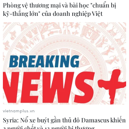
Phòng vệ thương mại và bài học "chuẩn bị
kỹ-thắng lớn" của doanh nghiệp Việt
Cổ động viên Việt Nam tại Nga 'chia lửa'
với sân vận động Mỹ Đình
16/12/2018 00:30
Sắc đỏ sao vàng từ những chiếc áo được các cổ động
viên tại Xứ sở Bạch Dương mang trên mình dường như
đã góp phần "chuyển lửa" đến sân Mỹ Đình, tới các cầu
thủ đang thi đấu trên sân.
vietnamplus.vn
Syria: Nổ xe buýt gần thủ đô Damascus khiến
2 người chết và 13 người bị thương