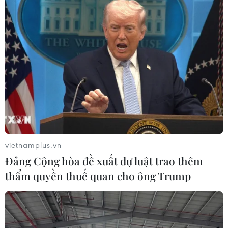
ngày 26/3/2019.
vietnamplus.vn
Đảng Cộng hòa đề xuất dự luật trao thêm
thẩm quyền thuế quan cho ông Trump
Những hình ảnh ấn tượng trong
đêm Việt Nam vô địch AFF Suzuki Cup