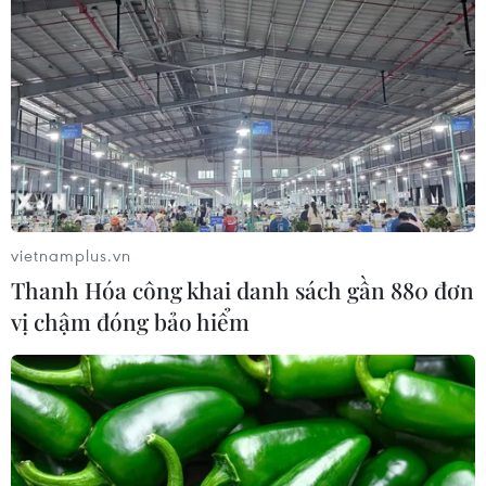
2018
16/12/2018 02:09
Sau khi trận đấu chung kết lượt về kết thúc, đội tuyển
Việt Nam giành chức vô địch AFF Suzuki Cup 2018,
người hâm mộ cả nước đã vỡ òa niềm vui chiến thắng.
vietnamplus.vn
Thanh Hóa công khai danh sách gần 880 đơn
vị chậm đóng bảo hiểm