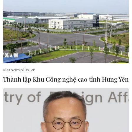
CƠ QUAN CHỦ QUẢN: THÔNG TẤN XÃ VIỆT NAM
Tổng Biên tập: TRẦN TIẾN DUẨN
Phó Tổng Biên tập: NGUYỄN THỊ TÁM, KHÚC THANH
THỦY
Sở hữu trí tuệ
Quy định sử dụng
vietnamplus.vn
RSS
Hỗ trợ
Thành lập Khu Công nghệ cao tỉnh Hưng Yên
Ngôn ngữ
TTXVN
Dịch vụ tin
Quảng cáo
Liên hệ