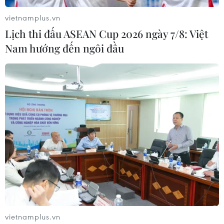
vietnamplus.vn
Lịch thi đấu ASEAN Cup 2026 ngày 7/8: Việt
Đội tuyển Việt Nam giữ kỷ
Nam hướng đến ngôi đầu
lục bất bại dài nhất thế giới
16/12/2018 00:26
Sau chiến thắng 1-0 trong trận chung kết lượt về AFF
Suzuki Cup 2018, đội tuyển bóng đá Việt Nam đã vượt
qua Pháp để trở thành đội bóng nắm giữ kỷ lục bất bại
dài nhất thế giới.
vietnamplus.vn