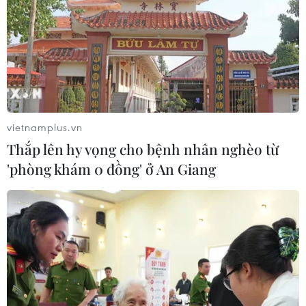
tiền tỷ, "Voi chiến" quyết thắng
04/08/2026 09:19
Đội tuyển Việt Nam nhận
thưởng 2 tỷ đồng sau thắng lợi trước
Indonesia
vietnamplus.vn
04/08/2026 04:16
Thắp lên hy vọng cho bệnh nhân nghèo từ
'phòng khám 0 đồng' ở An Giang
Tuyển thủ Indonesia cúi đầu thành
khẩn xin lỗi người hâm mộ xứ vạn
đảo
04/08/2026 03:17
ASEAN Cup 2026: "Chìa khóa" giúp
tuyển Việt Nam quật ngã Indonesia