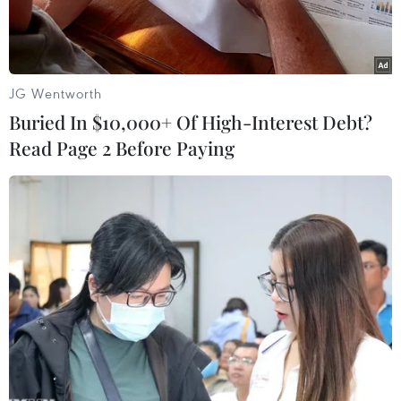
JG Wentworth
Buried In $10,000+ Of High-Interest Debt?
Read Page 2 Before Paying
Kiểm tra thân nhiệt cho người dân tại vườn thú ở Kiev, Ukraine
ngày 23/5/2020 trong bối cảnh dịch COVID-19 lan rộng. (Ảnh:
THX/TTXVN)