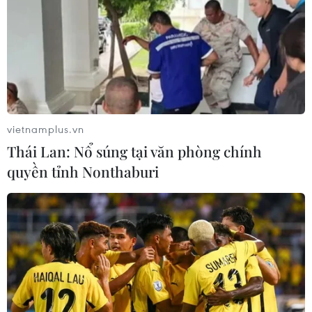
vietnamplus.vn
Thái Lan: Nổ súng tại văn phòng chính
quyền tỉnh Nonthaburi
TIN CÙNG CHUYÊN MỤC
Châu Âu sẽ chứng kiến nhật thực