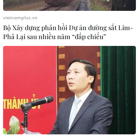
người và 142.663 bệnh nhân đã được điều trị khỏi bệnh.
vietnamplus.vn
Bộ Xây dựng phản hồi Dự án đường sắt Lim-
Phả Lại sau nhiều năm “đắp chiếu”
Liên minh châu Âu lên kế hoạch mở cửa
trở lại biên giới