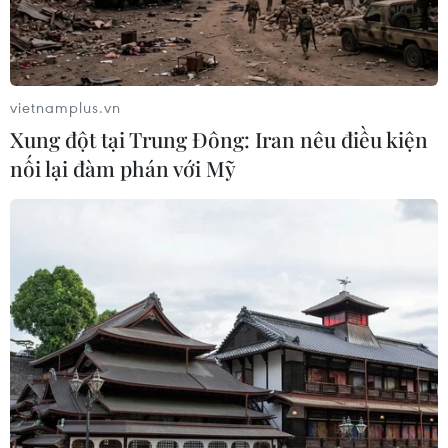
các cựu chuyên gia quân sự Nga với
Việt Nam
06/08/2026 06:23
vietnamplus.vn
Anh công bố kết quả điều tra ban
Xung đột tại Trung Đông: Iran nêu điều kiện
đầu vụ đâm dao ở trung tâm London
nối lại đàm phán với Mỹ
06/08/2026 06:00
Ba Lan thảo luận việc thành lập căn
cứ quân sự thường trực với Mỹ
06/08/2026 00:06
Liên hợp quốc: Xung đột Ukraine trải
qua tháng đẫm máu nhất