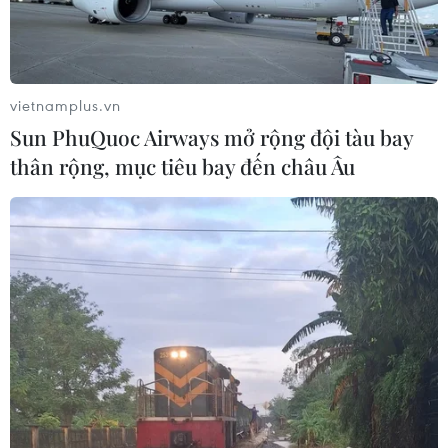
vietnamplus.vn
Sun PhuQuoc Airways mở rộng đội tàu bay
thân rộng, mục tiêu bay đến châu Âu
Dịch COVID-19: Số ca mắc mới ở Iran
vượt mốc 180.000 người
11/06/2020 14:37
Iran hiện có tổng cộng 180.156 người mắc bệnh viêm
đường hô hấp cấp COVID-19, số ca tử vong là 8.584