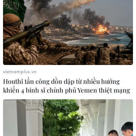
vietnamplus.vn
Houthi tấn công dồn dập từ nhiều hướng
khiến 4 binh sĩ chính phủ Yemen thiệt mạng