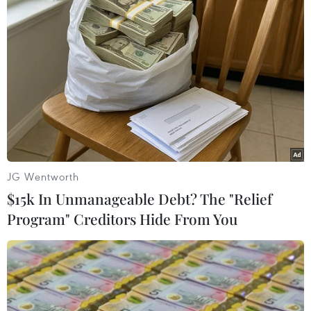
Ukraine: Hơn 100 trẻ ra đời qua mang
thai hộ chưa thể về với bố mẹ
15/05/2020 07:42
Hơn 100 trẻ sơ sinh ra đời theo diện mang thai hộ bị
mắc kẹt tại Ukraine do dịch COVID-19 đang được chăm
sóc tại nhiều trung tâm y tế trong thời gian chờ bố mẹ
người nước ngoài tới đón.
JG Wentworth
$15k In Unmanageable Debt? The "Relief
Program" Creditors Hide From You