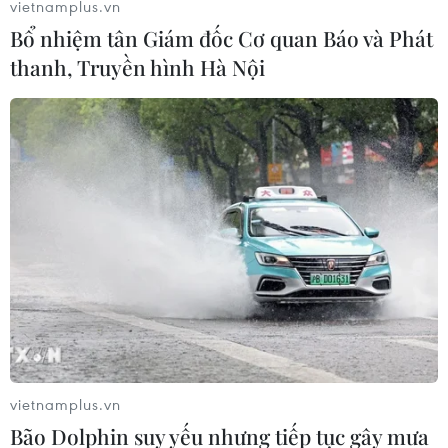
vietnamplus.vn
11/06/2020 14:37
Bổ nhiệm tân Giám đốc Cơ quan Báo và Phát
Theo EC, các hạn chế cần được dỡ bỏ từ ngày 1/7 đối
thanh, Truyền hình Hà Nội
với Albania, Bosnia-Herzegovina, Mongtenegro, Bắc
Macedonia và Serbia vì "tình hình dịch tễ ở các nước
này tương tự hoặc tốt hơn tại EU."
vietnamplus.vn
Bão Dolphin suy yếu nhưng tiếp tục gây mưa