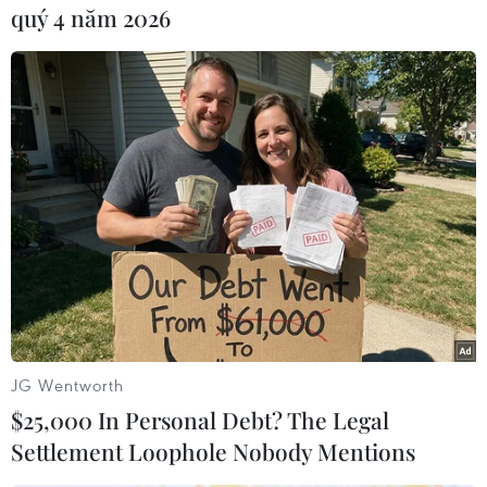
quý 4 năm 2026
#Dịch viêm đường hô hấp cấp
#COVID-19
#Ukraine
#ca nhiễm mới
#Dịch bệnh
#Tử vong
Ukraine
JG Wentworth
$25,000 In Personal Debt? The Legal
Settlement Loophole Nobody Mentions