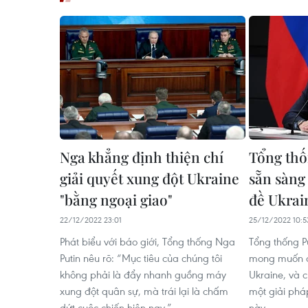
Nga khẳng định thiện chí
Tổng thố
giải quyết xung đột Ukraine
sẵn sàng
"bằng ngoại giao"
đề Ukrai
22/12/2022 23:01
25/12/2022 10:5
Phát biểu với báo giới, Tổng thống Nga
Tổng thống P
Putin nêu rõ: “Mục tiêu của chúng tôi
mong muốn c
không phải là đẩy nhanh guồng máy
Ukraine, và 
xung đột quân sự, mà trái lại là chấm
một giải phá
dứt cuộc chiến hiện nay.”
này.