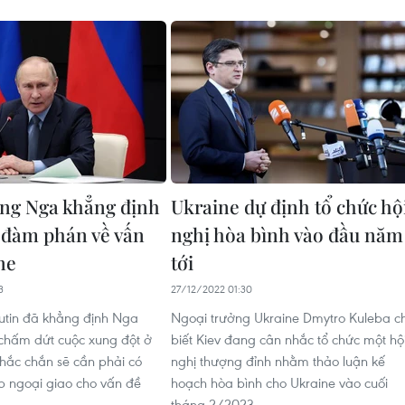
ng Nga khẳng định
Ukraine dự định tổ chức hộ
 đàm phán về vấn
nghị hòa bình vào đầu năm
ne
tới
3
27/12/2022 01:30
utin đã khẳng định Nga
Ngoại trưởng Ukraine Dmytro Kuleba c
hấm dứt cuộc xung đột ở
biết Kiev đang cân nhắc tổ chức một hộ
chắc chắn sẽ cần phải có
nghị thượng đỉnh nhằm thảo luận kế
p ngoại giao cho vấn đề
hoạch hòa bình cho Ukraine vào cuối
tháng 2/2023.