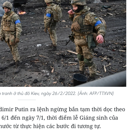
iao tranh ở thủ đô Kiev, ngày 26/2/2022. (Ảnh: AFP/TTXVN)
dimir Putin ra lệnh ngừng bắn tạm thời dọc theo
 6/1 đến ngày 7/1, thời điểm lễ Giáng sinh của
hước từ thực hiện các bước đi tương tự.