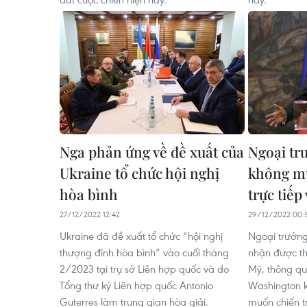
Nga phản ứng về đề xuất của
Ngoại tr
Ukraine tổ chức hội nghị
không m
hòa bình
trực tiếp
27/12/2022 12:42
29/12/2022 00:
Ukraine đã đề xuất tổ chức “hội nghị
Ngoại trưởng
thượng đỉnh hòa bình” vào cuối tháng
nhận được th
2/2023 tại trụ sở Liên hợp quốc và do
Mỹ, thông qu
Tổng thư ký Liên hợp quốc Antonio
Washington 
Guterres làm trung gian hòa giải.
muốn chiến tr