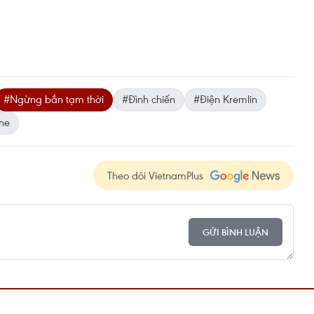
#Ngừng bắn tạm thời
#Đình chiến
#Điện Kremlin
ne
Theo dõi VietnamPlus
GỬI BÌNH LUẬN