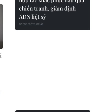
hợp tác khắc phục hậu quả
chiến tranh, giám định
ADN liệt sỹ
05/08/2026 09:42
i
g