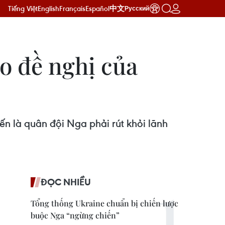
Tiếng Việt
English
Français
Español
中文
Русский
o đề nghị của
n là quân đội Nga phải rút khỏi lãnh
ĐỌC NHIỀU
Tổng thống Ukraine chuẩn bị chiến lược
buộc Nga “ngừng chiến”