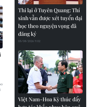
Thi lại ở Tuyên Quang: Thí
sinh vẫn được xét tuyển đại
học theo nguyện vọng đã
đăng ký
05/08/2026 11:02
i
ho
i
Việt Nam-Hoa Kỳ thúc đẩy