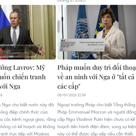
ưởng Lavrov: Mỹ
Pháp muốn duy trì đối thoạ
uốn chiến tranh
về an ninh với Nga ở "tất cả
 với Nga
các cấp"
53
05/01/2023 22:55
 Nga cho biết nước này đã
Ngoại trưởng Pháp cho biết Tổng thống
ông điệp chính thức của
Pháp Emmanuel Macron và người đồn
a các kênh ngoại giao, rằng
cấp Nga Vladimir Putin hiện chưa có kế
không có kế hoạch và không
hoạch tiến hành điện đàm, song sự kiện
anh trực tiếp với Moskva.
này có thể được sắp xếp nếu cần thiết.