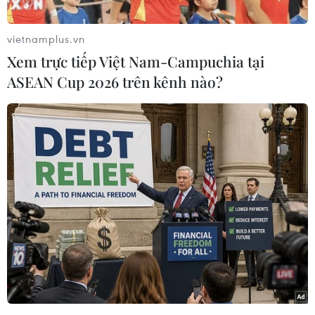
rút nước này khỏi Khu vực kinh tế châu Âu
(EEA), một cơ chế cho phép 31 nước châu Âu
vietnamplus.vn
trong và ngoài EU miễn thuế thương mại và tự
Xem trực tiếp Việt Nam-Campuchia tại
do đi lại.
ASEAN Cup 2026 trên kênh nào?
Yêu cầu này được đưa ra tại Tòa án Hành chính
thuộc Tòa Thượng thẩm Anh ngày 29/12.
Theo người phát ngôn của Thủ tướng Theresa
May, một khi Anh rời khỏi EU, London sẽ tự
động ngừng tư cách thành viên EEA. Tuy nhiên,
khiếu nại trên yêu cầu việc đưa nước Anh ra
EEP cần nhận được sự phê chuẩn riêng của
quốc hội.
Tất cả 28 nước thành viên EU đều nằm trong
EEA, cùng Iceland, Na Uy và Liechtenstein.