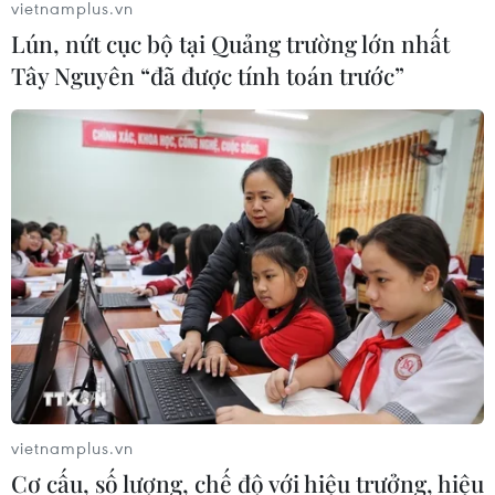
vietnamplus.vn
Lún, nứt cục bộ tại Quảng trường lớn nhất
Tây Nguyên “đã được tính toán trước”
TIN CÙNG CHUYÊN MỤC
Liên hợp quốc kêu gọi chấm dứt tấn
công dân thường trong xung đột
Nga-Ukraine
07/08/2026 04:29
Chính sách nhà ở của nước Anh -
Góc tham chiếu cho Việt Nam
07/08/2026 04:08
vietnamplus.vn
Cơ cấu, số lượng, chế độ với hiệu trưởng, hiệu