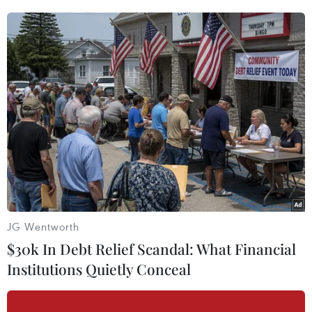
quyết định trên để thách thức chính phủ, cho
rằng việc chính phủ tự quyết định kế hoạch rời
EEA và EU là "hành động bất hợp pháp," theo
đó, British Influence tuyên bố cần làm rõ các
thủ tục tư pháp liên quan.
Trước đó, cả Thủ tướng Anh và Bộ trưởng phụ
trách vấn đề Brexit David Davis đều tuyên bố
chính phủ đã lên kế hoạch kích hoạt Điều 50
của Hiệp ước Lisbon - khởi động tiến trình
Brexit vào cuối tháng 3/2017./.
JG Wentworth
(TTXVN/Vietnam+)
$30k In Debt Relief Scandal: What Financial
Institutions Quietly Conceal