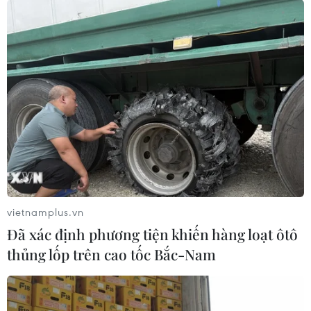
Vấn đề Brexit: Cử tri EU bi quan nhưng
không muốn đi theo Anh
29/12/2016 07:53
Cử tri Liên minh châu Âu (EU) tại Đức, Hy Lạp, Italy và
Pháp tỏ ra bi quan về tương lai của đất nước mình
nhưng không có xu hướng muốn theo gương Anh rời bỏ
"mái nhà chung."
vietnamplus.vn
Đã xác định phương tiện khiến hàng loạt ôtô
thủng lốp trên cao tốc Bắc-Nam