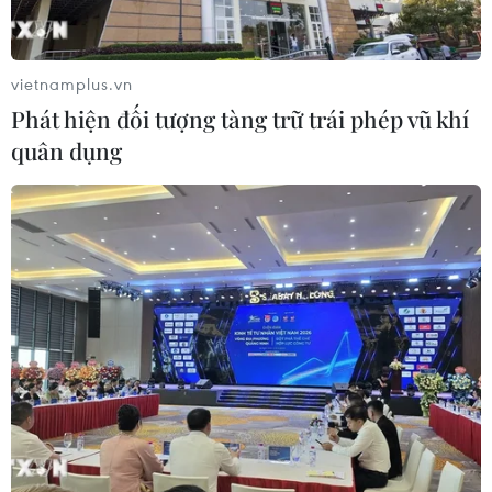
vietnamplus.vn
Phát hiện đối tượng tàng trữ trái phép vũ khí
quân dụng
Nhìn lại thế giới năm 2016: EU vẫn lúng
túng giữa vòng luẩn quẩn
26/12/2016 06:45
Cuộc khủng hoảng người di cư bùng phát 2 năm trước
tới thời điểm này vẫn được coi là một trong những vấn
đề nhức nhối nhất mà Liên minh châu Âu (EU) phải đối
mặt.