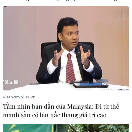
Bí mật sau những chung cư không
niên hạn ở Pháp
04/08/2026 01:03
Ukraine tiếp tục dội UAV vào
kho hàng của nền tảng bán lẻ lớn tại
Nga
03/08/2026 15:02
Lãnh đạo EU kêu gọi 'hành động
thống nhất' về biên giới
vietnamplus.vn
03/08/2026 14:35
Tầm nhìn bán dẫn của Malaysia: Đi từ thế
mạnh sẵn có lên nấc thang giá trị cao
Xem thêm