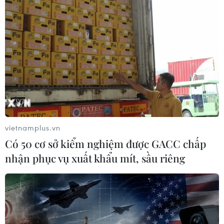
vietnamplus.vn
Có 50 cơ sở kiểm nghiệm được GACC chấp
nhận phục vụ xuất khẩu mít, sầu riêng