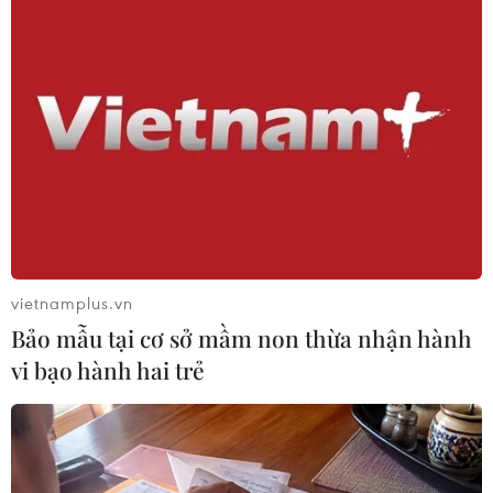
#Du học Anh
#Chính phủ Anh
vietnamplus.vn
#Thủ tướng Theresa May
#Brexit
#Hiệp ước Lisbon
Bảo mẫu tại cơ sở mầm non thừa nhận hành
#Miễn thuế thương mại
#British Influence
Anh
vi bạo hành hai trẻ
Theo dõi VietnamPlus