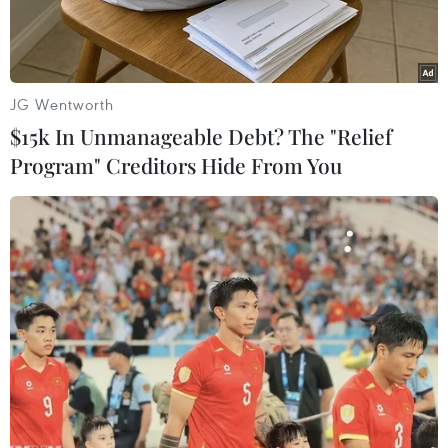
JG Wentworth
$15k In Unmanageable Debt? The "Relief
Program" Creditors Hide From You
Thủ tướng Anh Theresa May. (Nguồn: AFP/TTXVN)
Tiến trình thực thi Brexit, tức Anh rời khỏi Liên
minh châu Âu (EU) do chính phủ của Thủ tướng
Theresa May đề ra, lại đang phải đối mặt với
một thách thức pháp lý mới, liên quan tới khiếu
nại yêu cầu Quốc hội cũng phải phê chuẩn việc