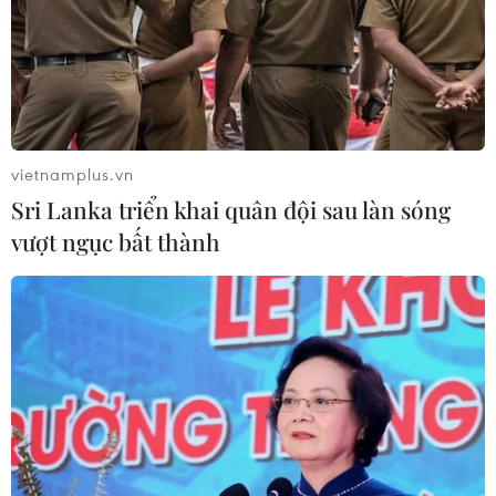
Bất ổn địa chính trị kìm hãm tăng
trưởng Eurozone
05/08/2026 22:59
vietnamplus.vn
Sri Lanka triển khai quân đội sau làn sóng
Tổng thống Nga thay đổi vị
vượt ngục bất thành
trí các chỉ huy tại mặt trận Ukraine
05/08/2026 15:26
Đâm dao ở trung tâm London, một
nữ nghi phạm bị bắt giữ
05/08/2026 15:07