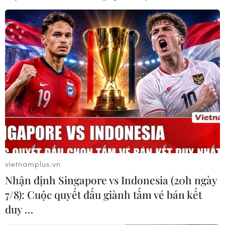
đồng bảng Anh, Brexit
26/12/2016 22:16
Rời khỏi Liên minh châu Âu (EU) được coi là quyết định
lịch sử đối với nước Anh và tác động của Brexit đối với
kinh tế xứ sở sương mù trong tương lai đang là vấn đề
gây nhiều tranh cãi.
vietnamplus.vn
Nhận định Singapore vs Indonesia (20h ngày
7/8): Cuộc quyết đấu giành tấm vé bán kết
duy …