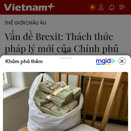
THẾ GIỚI
CHÂU ÂU
Vấn đề Brexit: Thách thức
pháp lý mới của Chính phủ
Anh
Khám phá thêm
30/12/2016 22:48
Chính phủ Anh phải đối mặt với một thách thức
pháp lý mới liên quan tới khiếu nại yêu cầu Quốc
hội cũng phải phê chuẩn việc rút nước này khỏi
Khu vực kinh tế châu Âu (EEA).