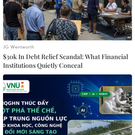
không vui?
08/08/2026 03:37
Ông Kim Sang-sik trăn trở gì về
hàng phòng ngự trước bán kết
JG Wentworth
ASEAN Cup?
$30k In Debt Relief Scandal: What Financial
08/08/2026 00:13
Institutions Quietly Conceal
ASEAN Cup 2026: Truyền thông
châu Á ca ngợi chiến thắng của tuyển
Việt Nam
07/08/2026 22:58
HLV Kim Sang-sik: 'Tôi mong Đình
Bắc vươn xa hơn tầm Đông Nam Á'