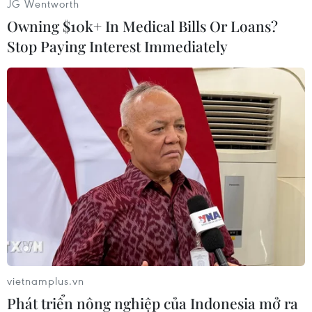
JG Wentworth
Owning $10k+ In Medical Bills Or Loans?
Stop Paying Interest Immediately
Tuy nhiên anh lại đánh rơi...
vietnamplus.vn
Phát triển nông nghiệp của Indonesia mở ra