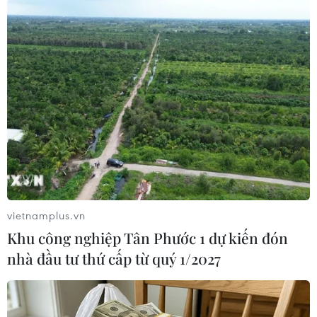
#Premier League
#Manchester United
#Van der Sar
#Cúp
Theo dõi VietnamPlus
vietnamplus.vn
Khu công nghiệp Tân Phước 1 dự kiến đón
nhà đầu tư thứ cấp từ quý 1/2027
TIN CÙNG CHUYÊN MỤC