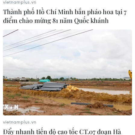
vietnamplus.vn
Thành phố Hồ Chí Minh bắn pháo hoa tại 7
điểm chào mừng 81 năm Quốc khánh
Công Phượng gặp thử thách lớn
trong ngày tái xuất V-League 2026/27
06/08/2026 11:49
Nhận định Việt Nam vs
Campuchia: Vì sao thầy trò HLV Kim
Sang-sik cần giành ngôi đầu bảng?
06/08/2026 11:05
Nhận định Việt Nam vs Campuchia:
'Phù thủy Kim' sẽ xoay tua toan tính
vietnamplus.vn
đường dài?
Đẩy nhanh tiến độ cao tốc CT.07 đoạn Hà