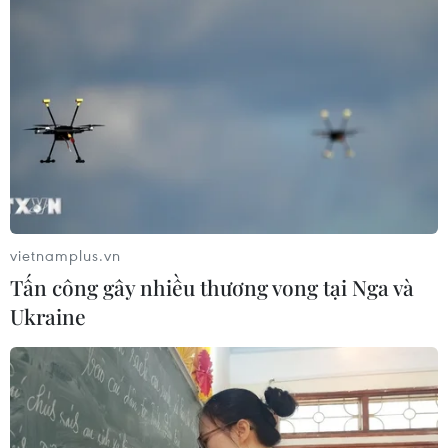
Tuyển thủ Indonesia cúi đầu thành
khẩn xin lỗi người hâm mộ xứ vạn
đảo
04/08/2026 03:17
ASEAN Cup 2026: "Chìa khóa" giúp
tuyển Việt Nam quật ngã Indonesia
04/08/2026 03:05
vietnamplus.vn
Tấn công gây nhiều thương vong tại Nga và
Ukraine
ASEAN Cup 2026: Đội tuyển Việt
Nam tạo "cơn địa chấn" trên truyền
thông khu vực
04/08/2026 02:45