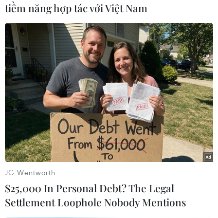
tiềm năng hợp tác với Việt Nam
... may là Evra đã "cứu" cúp kịp thời.
Huy Anh (Vietnam+)
JG Wentworth
$25,000 In Personal Debt? The Legal
Settlement Loophole Nobody Mentions