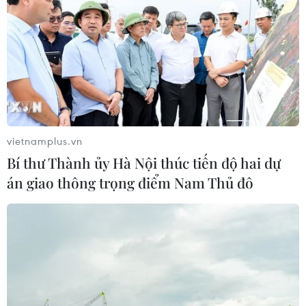
ASEAN Cup 2026: Indonesia tổn thất
lực lượng trước trận quyết đấu tuyển
Việt Nam
03/08/2026 07:21
Xem thêm
vietnamplus.vn
Bí thư Thành ủy Hà Nội thúc tiến độ hai dự
án giao thông trọng điểm Nam Thủ đô
CƠ QUAN CHỦ QUẢN: THÔNG TẤN XÃ VIỆT NAM
Tổng Biên tập: TRẦN TIẾN DUẨN
Phó Tổng Biên tập: NGUYỄN THỊ TÁM, KHÚC THANH
THỦY