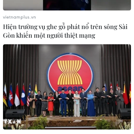
Sang-sik cần giành ngôi đầu bảng?
06/08/2026 11:05
vietnamplus.vn
Hiện trường vụ ghe gỗ phát nổ trên sông Sài
Nhận định Việt Nam vs Campuchia:
Gòn khiến một người thiệt mạng
'Phù thủy Kim' sẽ xoay tua toan tính
đường dài?
06/08/2026 08:25
HLV Kim Sang-sik: 'Tuyển Việt Nam
hướng tới chiến thắng để giữ ngôi
đầu bảng'
06/08/2026 07:25
Chủ tịch Liên đoàn Bóng đá thế giới
chịu sức ép chưa từng có