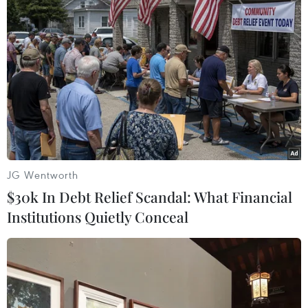
ASEAN Cup 2026 ngày 8/8: Xác định
đối thủ của đội tuyển Việt Nam ở bán
kết
08/08/2026 03:50
Tuyển Việt Nam giành vé vào
bán kết, vì sao ông Kim Sang-sik vẫn
không vui?
08/08/2026 03:37
JG Wentworth
$30k In Debt Relief Scandal: What Financial
Ông Kim Sang-sik trăn trở gì về
Institutions Quietly Conceal
hàng phòng ngự trước bán kết
ASEAN Cup?
08/08/2026 00:13