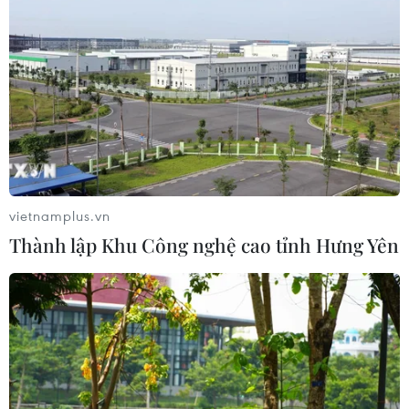
02/08/2026 13:04
Xem thêm
vietnamplus.vn
CƠ QUAN CHỦ QUẢN: THÔNG TẤN XÃ VIỆT NAM
Thành lập Khu Công nghệ cao tỉnh Hưng Yên
Tổng Biên tập: TRẦN TIẾN DUẨN
Phó Tổng Biên tập: NGUYỄN THỊ TÁM, KHÚC THANH
THỦY
Sở hữu trí tuệ
Quy định sử dụng
RSS
Hỗ trợ