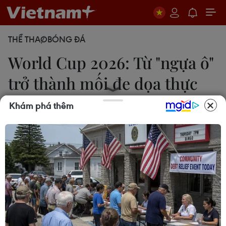
THỂ THAO
BÓNG ĐÁ
World Cup 2026: Từ "ngựa ô"
trở thành mối đe dọa thực
sự
Khám phá thêm
Thanh Tú
16/06/2026 06:46
Từ vị thế của một đội bóng bị xem nhẹ trước giải,
“Socceroos” đang từng bước chứng minh họ
không chỉ là "ngựa ô," mà đã trở thành một trong
những đối thủ khó chịu nhất tại World Cup 2026.