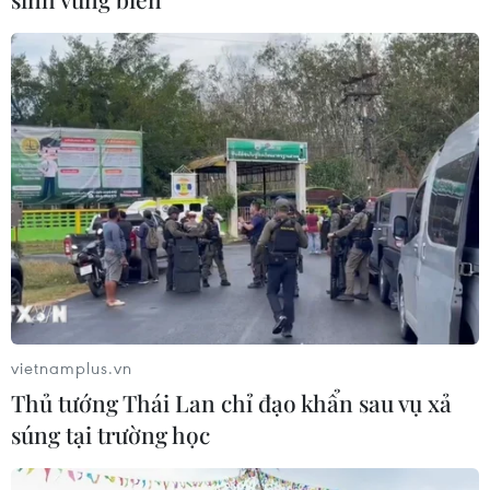
Angkor"
03/08/2026 03:30
ASEAN Cup 2026: Đội tuyển Việt
Nam sẵn sàng cho đại chiến ở "chảo
lửa" Pakansari
03/08/2026 03:13
Lịch thi đấu ASEAN Cup 2026 ngày
3/8: Việt Nam quyết đấu Indonesia
03/08/2026 01:40
vietnamplus.vn
Thủ tướng Thái Lan chỉ đạo khẩn sau vụ xả
súng tại trường học
Nhận định Việt Nam vs
Indonesia: Thầy Kim cần thay đổi để