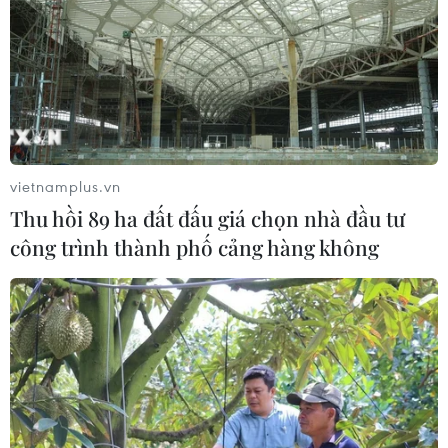
Chủ tịch Liên đoàn Bóng đá thế giới
chịu sức ép chưa từng có
06/08/2026 04:12
Futsal Việt Nam bất bại sau trận hòa
khó tin trước chủ nhà Thái Lan
vietnamplus.vn
06/08/2026 02:38
Thu hồi 89 ha đất đấu giá chọn nhà đầu tư
công trình thành phố cảng hàng không
Toàn cảnh ASEAN Cup: Thái
Lan "thắng như chẻ tre", thách thức
tuyển Việt Nam
05/08/2026 07:15
Nhận định Philippines vs