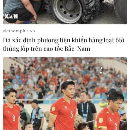
trận đấu với Algeria, trong khi á quân Pháp cũng
nhập cuộc chơi với màn chạm trán Senegal.
vietnamplus.vn
(TTXVN/Vietnam+)
Đã xác định phương tiện khiến hàng loạt ôtô
thủng lốp trên cao tốc Bắc-Nam