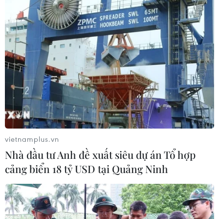
dẫn
16/06/2026 03:22
Iran và New Zealand bất phân thắng bại ở ngày ra
quân bảng G World Cup 2026 khi cầm hòa nhau 2-2
sau màn rượt đuổi tỷ số hấp dẫn trên sân vận động
SoFi.
vietnamplus.vn
Nhà đầu tư Anh đề xuất siêu dự án Tổ hợp
cảng biển 18 tỷ USD tại Quảng Ninh