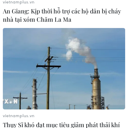
vietnamplus.vn
thu du lịch cho Mexico
An Giang: Kịp thời hỗ trợ các hộ dân bị cháy
World Cup 2026 đóng góp khoảng 20 tỷ USD
nhà tại xóm Chăm La Ma
cho kinh tế Mỹ
Messi trở lại quê hương sau kỳ World Cup nhiều
cảm xúc
World Cup 2026: Tây Ban Nha phát hành tem
kỷ niệm
TIN LIÊN QUAN
vietnamplus.vn
Thụy Sĩ khó đạt mục tiêu giảm phát thải khí