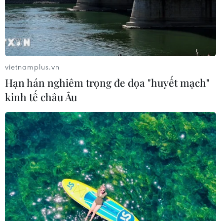
vietnamplus.vn
Hạn hán nghiêm trọng đe dọa "huyết mạch"
kinh tế châu Âu