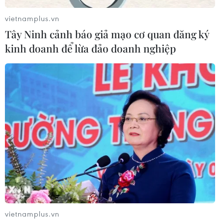
ASEAN Cup
vietnamplus.vn
03/08/2026 15:39
Tây Ninh cảnh báo giả mạo cơ quan đăng ký
kinh doanh để lừa đảo doanh nghiệp
ASEAN Cup 2026: Tuyển Việt Nam
bước vào thử thách lớn nhất
03/08/2026 13:04
Xem trực tiếp Indonesia-Việt Nam tại
ASEAN Cup 2026 trên kênh nào?
03/08/2026 09:21
Đội tuyển Việt Nam đặt mục
tiêu 3 điểm, cảnh báo Indonesia
vietnamplus.vn