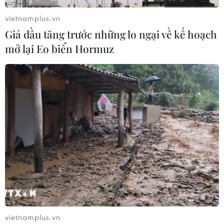
vietnamplus.vn
Giá dầu tăng trước những lo ngại về kế hoạch
mở lại Eo biển Hormuz
vietnamplus.vn