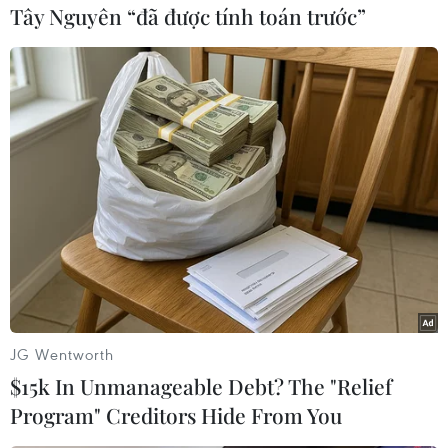
Tây Nguyên “đã được tính toán trước”
Điểm nổi bật nhất của Australia tại World Cup
lần này là sự xuất hiện của một thế hệ cầu thủ
trẻ giàu tốc độ và giàu năng lượng, trong đó
Nestory Irankunda là cái tên thu hút nhiều sự
chú ý nhất.
Tiền đạo trẻ Nestory Irankunda liên tục khiến
hàng thủ Thổ Nhĩ Kỳ gặp khó khăn bằng những
pha bứt tốc mạnh mẽ và trực diện. Bàn mở tỷ số
của anh là minh chứng rõ nét cho thứ vũ khí mà
Australia đang sở hữu: tốc độ, sức mạnh và khả
năng chuyển trạng thái cực nhanh.
JG Wentworth
$15k In Unmanageable Debt? The "Relief
Program" Creditors Hide From You