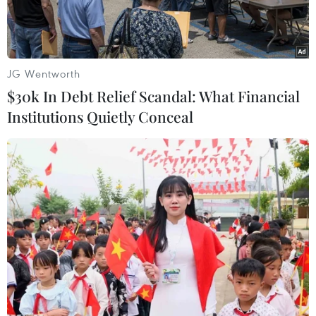
JG Wentworth
$30k In Debt Relief Scandal: What Financial
Institutions Quietly Conceal
Australia thắng thuyết phục Thổ Nhĩ Kỳ ở ngày ra quân. (Ảnh:
THX/TTXVN)
Chiến thắng 2-0 trước Thổ Nhĩ Kỳ ở trận ra quân
không chỉ mang về 3 điểm quý giá cho Australia
tại bảng D World Cup 2026, mà còn làm thay đổi