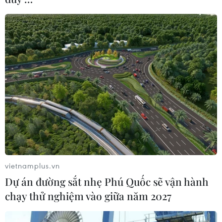
cú sốc khiến người hâm mộ phải đặt dấu hỏi lớn cho
các đội bóng được đánh giá cao.
vietnamplus.vn
Dự án đường sắt nhẹ Phú Quốc sẽ vận hành
chạy thử nghiệm vào giữa năm 2027
Kết quả World Cup 2026: Iran-New
Zealand chia điểm sau màn rượt đuổi hấp