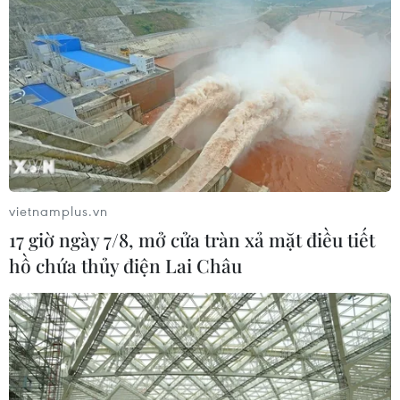
Nhận định Việt Nam vs
Campuchia: Vì sao thầy trò HLV Kim
Sang-sik cần giành ngôi đầu bảng?
06/08/2026 11:05
Nhận định Việt Nam vs Campuchia:
'Phù thủy Kim' sẽ xoay tua toan tính
đường dài?
vietnamplus.vn
06/08/2026 08:25
17 giờ ngày 7/8, mở cửa tràn xả mặt điều tiết
hồ chứa thủy điện Lai Châu
HLV Kim Sang-sik: 'Tuyển Việt Nam
hướng tới chiến thắng để giữ ngôi
đầu bảng'
06/08/2026 07:25