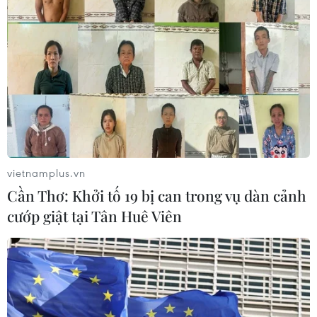
Iran tuyên bố chưa đạt đủ điều kiện
để mở lại eo biển Hormuz
03/08/2026 15:59
Làn sóng người Israel di cư ra nước
ngoài vẫn ở mức kỷ lục
vietnamplus.vn
03/08/2026 11:32
Cần Thơ: Khởi tố 19 bị can trong vụ dàn cảnh
cướp giật tại Tân Huê Viên
Tín hiệu tích cực đối với tiến trình
phục hồi kinh tế của Syria
03/08/2026 07:22