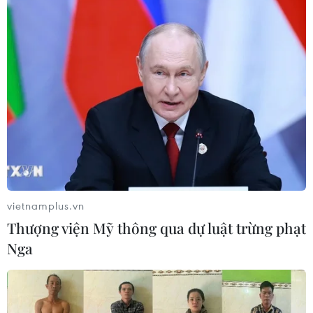
Israel và Hội đồng Hòa bình thảo
luận giải giáp vũ khí tại Gaza
04/08/2026 05:06
Iran đề xuất thành lập liên minh an
ninh giữa các nước Hồi giáo trong
khu vực
vietnamplus.vn
04/08/2026 03:21
Thượng viện Mỹ thông qua dự luật trừng phạt
Nga
Iran ra điều kiện gì với Mỹ
trước khi mở lại Eo biển Hormuz?
03/08/2026 16:12