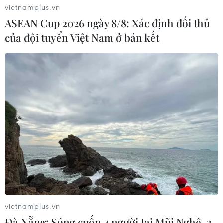
vietnamplus.vn
ASEAN Cup 2026 ngày 8/8: Xác định đối thủ
của đội tuyển Việt Nam ở bán kết
vietnamplus.vn
Đà Nẵng: Sóng cuốn 4 người tại Mũi Nghê, 3