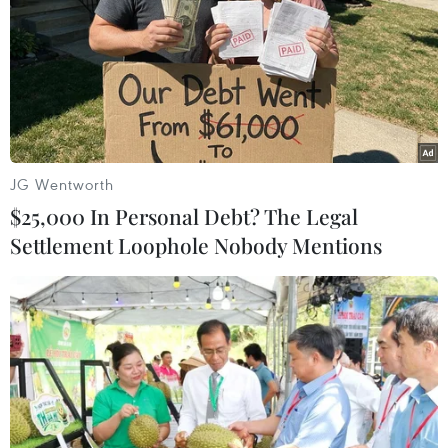
tuân thủ các nghĩa vụ theo Công ước Liên hợp quốc về
ngăn ngừa và trừng trị tội ác diệt chủng liên quan đến
người Palestine tại Dải Gaza.
JG Wentworth
$25,000 In Personal Debt? The Legal
Settlement Loophole Nobody Mentions
Xung đột Israel-Hamas: Chính quyền