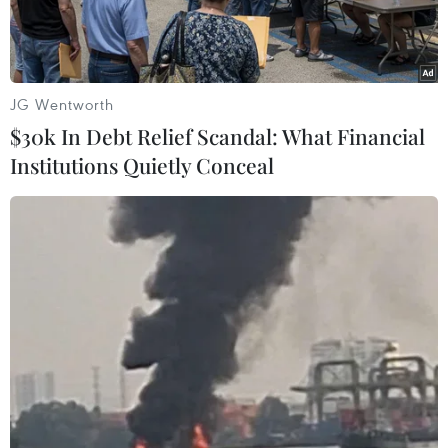
JG Wentworth
$30k In Debt Relief Scandal: What Financial
Institutions Quietly Conceal
Các xe tải chở hàng viện trợ tiến vào Dải Gaza qua cửa khẩu
Rafah ngày 17/1/2024. (Ảnh: AFP/TTXVN)
Ngày 28/1, Tổng thư ký Liên hợp quốc Antonio
Guterres đã kêu gọi các nước tài trợ để “đảm
bảo duy trì hoạt động liên tục” của Cơ quan cứu