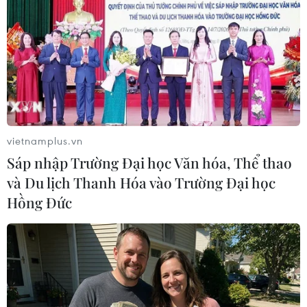
TIN LIÊN QUAN
vietnamplus.vn
Sáp nhập Trường Đại học Văn hóa, Thể thao
và Du lịch Thanh Hóa vào Trường Đại học
Hồng Đức
AU hoan nghênh phán quyết của Tòa án
Công lý Quốc tế về xung đột ở Gaza
28/01/2024 04:47
Chủ tịch Ủy ban Liên minh châu Phi cho biết Israel cần