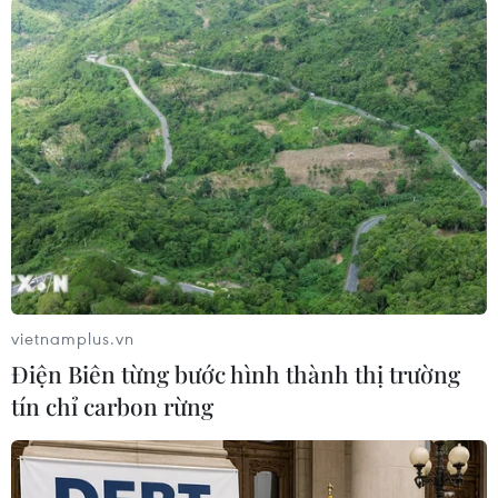
#UNRWA
#Dải Gaza
#Hamas
#nối lại viện trợ
#Palestine
#Israel
Israel
Palestine
Theo dõi VietnamPlus
vietnamplus.vn
Điện Biên từng bước hình thành thị trường
tín chỉ carbon rừng
XUNG ĐỘT ISRAEL-HAMAS
Xung đột Israel-Hamas: Ít nhất 300 trẻ em thiệt