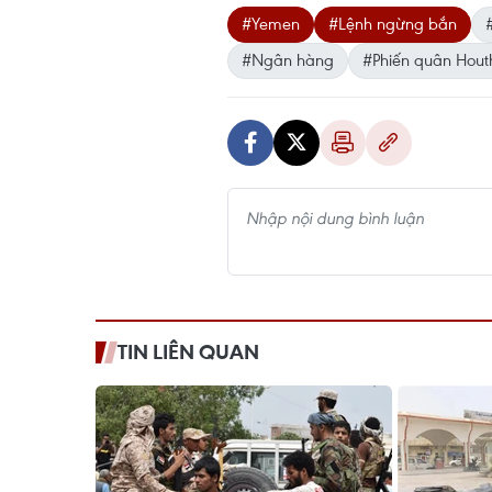
#Yemen
#Lệnh ngừng bắn
#Ngân hàng
#Phiến quân Hout
TIN LIÊN QUAN