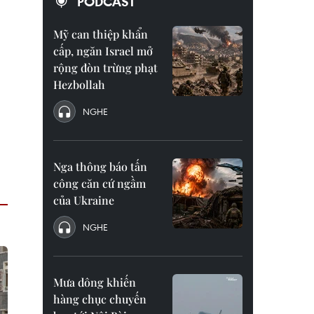
PODCAST
Mỹ can thiệp khẩn
cấp, ngăn Israel mở
rộng đòn trừng phạt
Hezbollah
NGHE
Nga thông báo tấn
công căn cứ ngầm
của Ukraine
NGHE
Mưa dông khiến
hàng chục chuyến