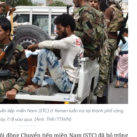
yển tiếp miền Nam (STC) ở Yemen tuần tra tại thành phố cảng
ày 7/8 vừa qua. (Ảnh: THX/TTXVN)
ội đồng Chuyển tiếp miền Nam (STC) đã bỏ trống