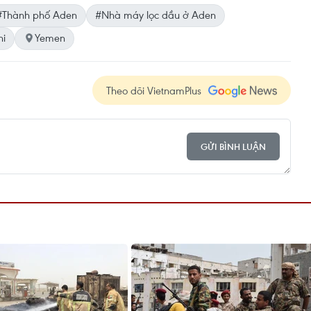
#Thành phố Aden
#Nhà máy lọc dầu ở Aden
hi
Yemen
Theo dõi VietnamPlus
GỬI BÌNH LUẬN