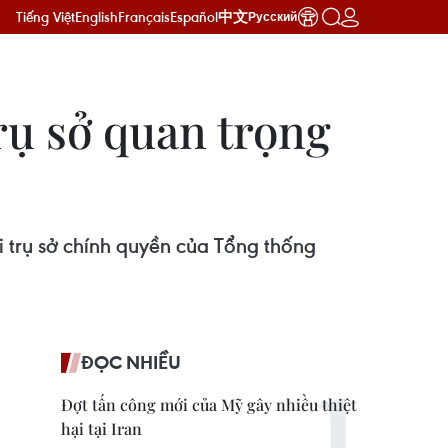
Tiếng Việt
English
Français
Español
中文
Русский
rụ sở quan trọng
 trụ sở chính quyền của Tổng thống
ĐỌC NHIỀU
Đợt tấn công mới của Mỹ gây nhiều thiệt
hại tại Iran