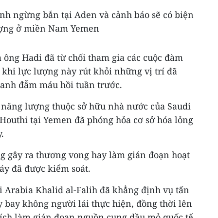
ệnh ngừng bắn tại Aden và cảnh báo sẽ có biện
lượng ở miền Nam Yemen
a ông Hadi đã từ chối tham gia các cuộc đàm
 khi lực lượng này rút khỏi những vị trí đã
tranh đẫm máu hồi tuần trước.
 năng lượng thuộc sở hữu nhà nước của Saudi
 Houthi tại Yemen đã phóng hỏa cơ sở hóa lỏng
.
g gây ra thương vong hay làm gián đoạn hoạt
áy đã được kiểm soát.
 Arabia Khalid al-Falih đã khẳng định vụ tấn
 bay không người lái thực hiện, đồng thời lên
ích làm gián đoạn nguồn cung dầu mỏ quốc tế.