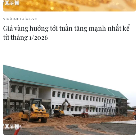
03/08/2026 09:21
vietnamplus.vn
Giá vàng hướng tới tuần tăng mạnh nhất kể
Đội tuyển Việt Nam đặt mục
từ tháng 1/2026
tiêu 3 điểm, cảnh báo Indonesia
trước giờ G
03/08/2026 07:39
ASEAN Cup 2026: Indonesia tổn thất
lực lượng trước trận quyết đấu tuyển
Việt Nam
03/08/2026 07:21
Làn sóng phản đối lan khắp châu Âu,
FIFA đối diện yêu cầu cải tổ