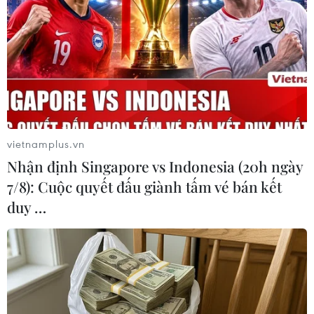
TIN LIÊN QUAN
vietnamplus.vn
Nhận định Singapore vs Indonesia (20h ngày
7/8): Cuộc quyết đấu giành tấm vé bán kết
duy …
Lịch thi đấu và trực tiếp AFF Cup ngày
21/12: Việt Nam nhập cuộc
20/12/2022 23:26