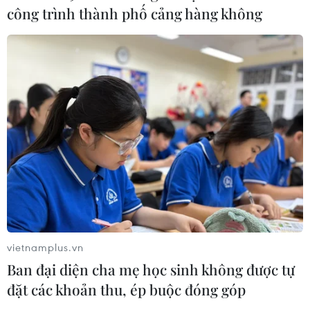
công trình thành phố cảng hàng không
03/08/2026 01:40
Nhận định Việt Nam vs
Indonesia: Thầy Kim cần thay đổi để
giành chiến thắng?
03/08/2026 00:06
Xem thêm
vietnamplus.vn
Ban đại diện cha mẹ học sinh không được tự
đặt các khoản thu, ép buộc đóng góp
CƠ QUAN CHỦ QUẢN: THÔNG TẤN XÃ VIỆT NAM