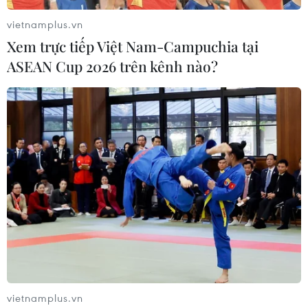
vietnamplus.vn
Xem trực tiếp Việt Nam-Campuchia tại
ASEAN Cup 2026 trên kênh nào?
AFF Cup 2022: Việt Nam công bố danh
sách chính thức 23 tuyển thủ
21/12/2022 05:48
Hai cầu thủ phải nói lời chia tay các đồng đội là Khuất
Văn Khang và Nguyễn Hải Huy; trung vệ Bùi Tiến Dũng
sẽ gia nhập đội tuyển sau khi đội kết thúc trận đấu với
đội tuyển Lào và trở về Hà Nội.
vietnamplus.vn