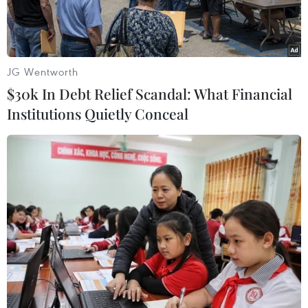
JG Wentworth
$30k In Debt Relief Scandal: What Financial
Institutions Quietly Conceal
Huấn luyện viên Kim Pan-gon dường như đang tập trung nhiều
hơn cho tuyến trên của Malaysia. (Nguồn: FAM)
Tại AFF Cup 2022, đội tuyển Malaysia thuộc
bảng B cùng đội tuyển Việt Nam. Đây là đối thủ
mà thầy trò huấn luyện viên Park Hang-seo cần