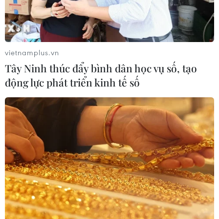
sóng" vì tuyển Việt Nam, chỉ ra lý do
Indonesia thua đau
04/08/2026 02:32
vietnamplus.vn
'Hủy diệt' Indonesia 3-0, tuyển Việt
Tây Ninh thúc đẩy bình dân học vụ số, tạo
Nam khẳng định vị thế nhà vô địch
động lực phát triển kinh tế số
ASEAN Cup
03/08/2026 15:39
ASEAN Cup 2026: Tuyển Việt Nam
bước vào thử thách lớn nhất
03/08/2026 13:04
Xem trực tiếp Indonesia-Việt Nam tại
ASEAN Cup 2026 trên kênh nào?