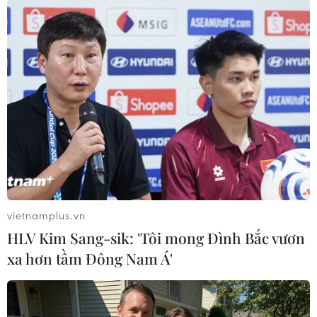
Theo lịch thi đấu, Malaysia sẽ có trận ra quân
tại AFF Cup 2022 gặp đối thủ Myanmar vào lúc
17h ngày 21/12. Họ sẽ đối đầu với tuyển Việt
Nam ở lượt trận thứ ba vào lúc 19h30 ngày
27/12. Trận đấu này sẽ diễn ra trên sân Mỹ
Đình./.
(TTXVN/Vietnam+)
vietnamplus.vn
HLV Kim Sang-sik: 'Tôi mong Đình Bắc vươn
xa hơn tầm Đông Nam Á'