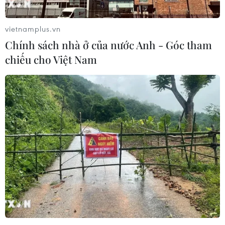
vietnamplus.vn
Chính sách nhà ở của nước Anh - Góc tham
chiếu cho Việt Nam
TIN CÙNG CHUYÊN MỤC
HLV Kim Sang-sik: 'Tôi mong Đình
Bắc vươn xa hơn tầm Đông Nam Á'
07/08/2026 16:54