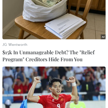
Đội tuyển Việt Nam đang hướng đến chiến thắng đầu
tay tại AFF Cup 2022 khi có chuyến làm khách trên sân
của đội tuyển Lào ở lượt trận ra quân bảng B.
JG Wentworth
$15k In Unmanageable Debt? The "Relief
Program" Creditors Hide From You
AFF Cup 2022: Việt Nam đặt mục tiêu