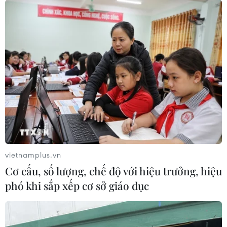
HLV Park Hang Seo nói gì sau chiến thắng
đầu tay của Việt Nam?
08/11/2018 15:33
HLV Park Hang-seo cho biết: "Trong một số thời điểm,
các cầu thủ đã không giữ được sự tập trung. Tuy nhiên,
như tôi đã nói điều quan trọng là 3 điểm và tôi hài lòng
về kết quả này."
vietnamplus.vn
Cơ cấu, số lượng, chế độ với hiệu trưởng, hiệu
phó khi sắp xếp cơ sở giáo dục