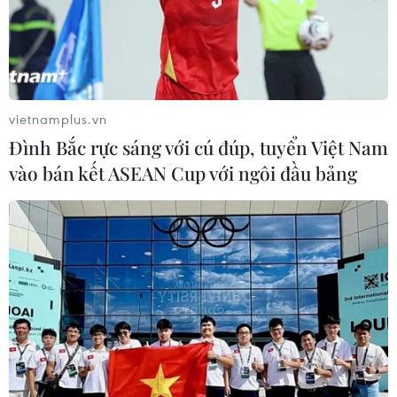
vietnamplus.vn
Đình Bắc rực sáng với cú đúp, tuyển Việt Nam
vào bán kết ASEAN Cup với ngôi đầu bảng
Malaysia giành trọn 3 điểm trong ngày ra
quân AFF Suzuki Cup 2018
08/11/2018 13:43
Đội tuyển Malaysia đã có được 3 điểm đầu tiên ngay
trong ngày ra quân AFF Suzuki Cup 2018 khi có chiến
thắng tối thiểu 1-0 ngay trên sân của Campuchia.