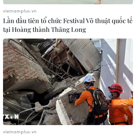
Lào 3-0 ở trận ra quân AFF Suzuki Cup 2018.
vietnamplus.vn
Lần đầu tiên tổ chức Festival Võ thuật quốc tế
tại Hoàng thành Thăng Long
Hình ảnh đáng nhớ trong chiến
thắng của Việt Nam trước Lào
vietnamplus.vn
08/11/2018 15:02