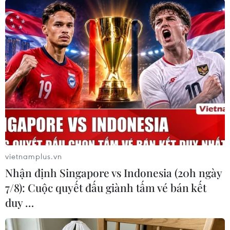
“Đội tuyển Malaysia cần phải cải thiện thêm
nhiều nhưng điều quan trọng là chúng tôi có 3
điểm. Mọi người nghĩ rằng trận gặp Campuchia
sẽ dễ dàng, không, bất cứ trận đấu nào cũng
khó khăn. Chúng tôi không thể chủ quan trước
Campuchia, họ đã có những bước tiến trong vài
năm gần đây. Hàng tấn công của đội tuyển
Malaysia là điều khiến tôi lo lắng nhất, tôi còn
nhiều việc phải làm về vị trí này. Các tiền đạo
cần phải bình tĩnh và tự tin hơn ở trận đấu tới
gặp Lào cũng như Việt Nam, tôi tin các học trò
vietnamplus.vn
sẽ làm được điều đó”./.
Nhận định Singapore vs Indonesia (20h ngày
7/8): Cuộc quyết đấu giành tấm vé bán kết
(TTXVN/Vietnam+)
duy …