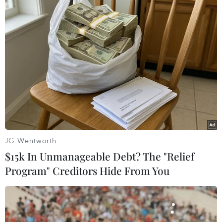
JG Wentworth
#Bóng đá
#AFF Suzuki Cup 2018
#Đội tuyển Việt Nam
$15k In Unmanageable Debt? The "Relief
#Park Hang-seo
#Trận Việt Nam-Lào
Program" Creditors Hide From You
#Trận Việt Nam-Malaysia
#Link xem trực tiếp
#Xem trực tiếp bóng đá
#tin tức
#tin tức mới nhất
#tin tức 24h
#tin tức mới nhất trong ngày