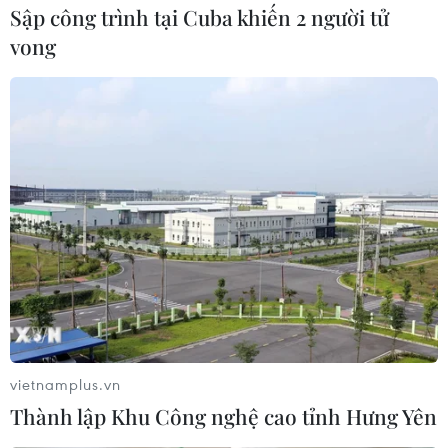
Sập công trình tại Cuba khiến 2 người tử
Đội tuyển Việt Nam đã dễ dàng có chiến thắng đậm 3-0
vong
trước đội tuyển Lào ở trận ra quân bảng A tại giải AFF
Suzuki Cup 2018.
vietnamplus.vn
Thành lập Khu Công nghệ cao tỉnh Hưng Yên