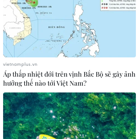
vietnamplus.vn
Áp thấp nhiệt đới trên vịnh Bắc Bộ sẽ gây ảnh
hưởng thế nào tới Việt Nam?