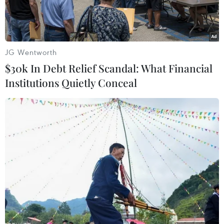
JG Wentworth
$30k In Debt Relief Scandal: What Financial
Institutions Quietly Conceal
Niềm vui của các cầu thủ tuyển Việt Nam sau khi Công Phượng
ghi bàn mở tỷ số trong trận đấu với đội tuyển Lào, tối 8/11.
(Ảnh: Minh Tiến/TTXVN)
Chuyến bay VN 920 chở đội tuyển Việt Nam từ
Vientiane (Lào) về Hà Nội dự kiến sẽ cất cánh
tại sân bay Wattay vào lúc 19 giờ 40 tối 9/11.