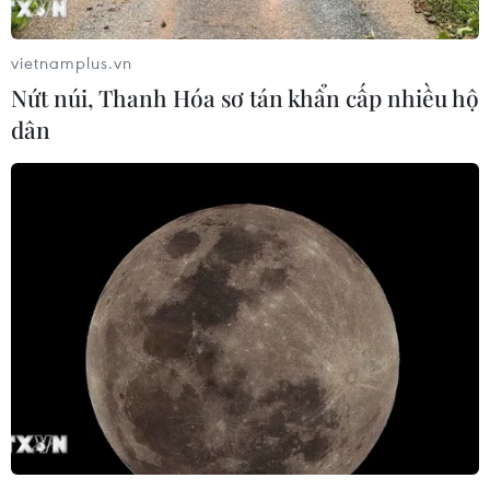
vietnamplus.vn
Nứt núi, Thanh Hóa sơ tán khẩn cấp nhiều hộ
dân