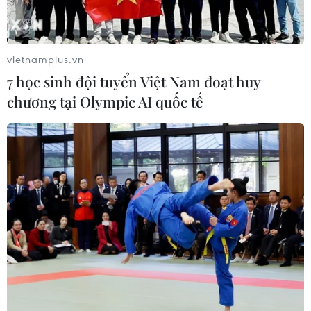
vietnamplus.vn
7 học sinh đội tuyển Việt Nam đoạt huy
chương tại Olympic AI quốc tế
Lào - Việt Nam 0-3: Việt Nam chiếm ngôi
đầu sau lượt ra quân
08/11/2018 14:33
Phút 67, Nguyễn Quang Hải ghi bàn thắng tuyệt đẹp từ
chấm đá phạt để giúp đội tuyển Việt Nam dẫn trước