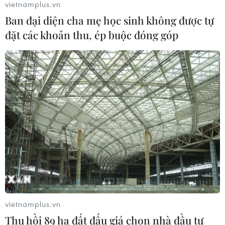
vietnamplus.vn
Việt Nam
Ban đại diện cha mẹ học sinh không được tự
03/08/2026 07:21
đặt các khoản thu, ép buộc đóng góp
Làn sóng phản đối lan khắp châu Âu,
FIFA đối diện yêu cầu cải tổ
03/08/2026 05:01
Nhận định Campuchia vs
Timor Leste: Trận chiến vì 3 điểm
danh dự cho "Các chiến binh
Angkor"
03/08/2026 03:30
vietnamplus.vn
ASEAN Cup 2026: Đội tuyển Việt
Thu hồi 89 ha đất đấu giá chọn nhà đầu tư