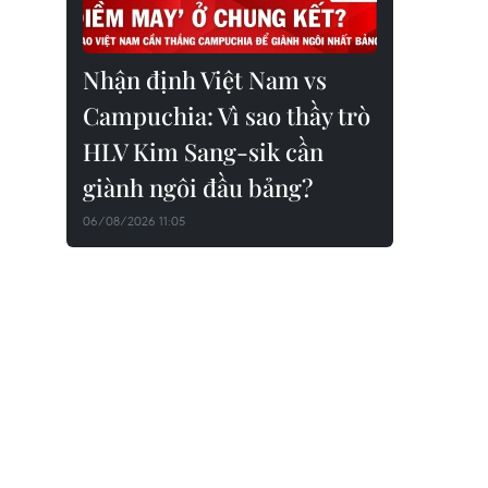
Nhận định Việt Nam vs
Campuchia: Vì sao thầy trò
HLV Kim Sang-sik cần
giành ngôi đầu bảng?
06/08/2026 11:05