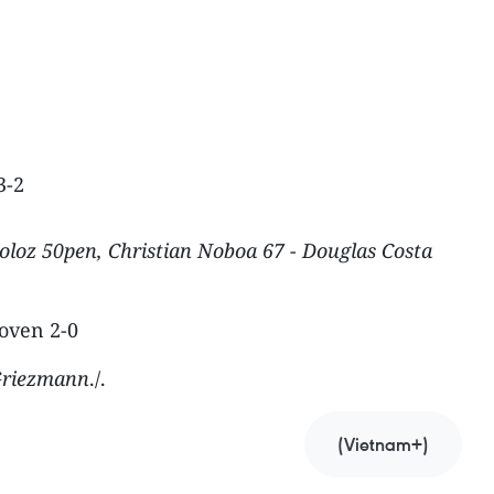
3-2
loz 50pen, Christian Noboa 67 - Douglas Costa
oven 2-0
Griezmann
./.
(Vietnam+)