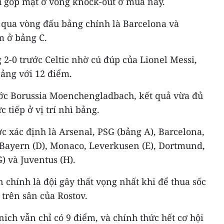
u góp mặt ở vòng knock-out ở mùa này.
 qua vòng đấu bảng chính là Barcelona và
m ở bảng C.
 2-0 trước Celtic nhờ cú đúp của Lionel Messi,
ảng với 12 điểm.
ước Borussia Moenchengladbach, kết quả vừa đủ
 tiếp ở vị trí nhì bảng.
c xác định là Arsenal, PSG (bảng A), Barcelona,
, Bayern (D), Monaco, Leverkusen (E), Dortmund,
G) và Juventus (H).
 chính là đội gây thất vọng nhất khi để thua sốc
trên sân của Rostov.
nich vẫn chỉ có 9 điểm, và chính thức hết cơ hội