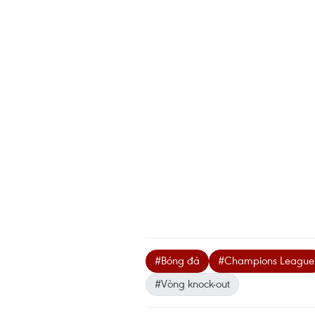
#Bóng đá
#Champions League
#Vòng knock-out