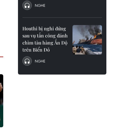
NGHE
Houthi bị nghi đứng
sau vụ tấn công đánh
chìm tàu hàng Ấn Độ
trên Biển Đỏ
NGHE