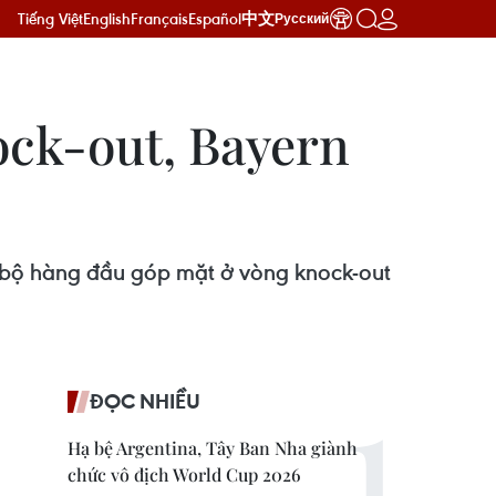
Tiếng Việt
English
Français
Español
中文
Русский
ock-out, Bayern
c bộ hàng đầu góp mặt ở vòng knock-out
ĐỌC NHIỀU
Hạ bệ Argentina, Tây Ban Nha giành
chức vô địch World Cup 2026