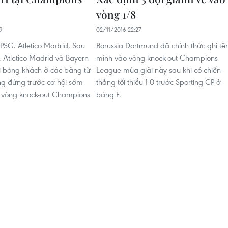
vòng 1/8
9
02/11/2016 22:27
 PSG. Atletico Madrid, Sau
Borussia Dortmund đã chính thức ghi tê
, Atletico Madrid và Bayern
mình vào vòng knock-out Champions
i bóng khách ở các bảng từ
League mùa giải này sau khi có chiến
g đứng trước cơ hội sớm
thắng tối thiểu 1-0 trước Sporting CP ở
 vòng knock-out Champions
bảng F.