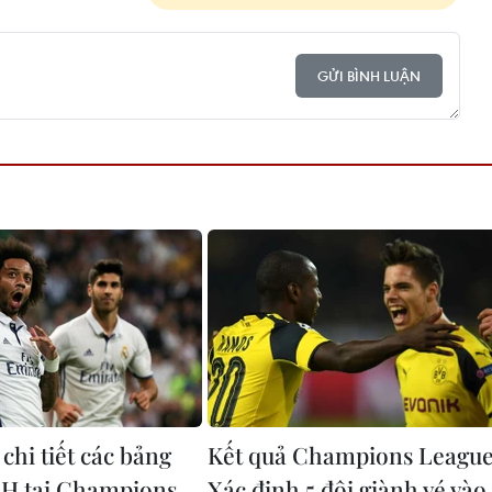
GỬI BÌNH LUẬN
chi tiết các bảng
Kết quả Champions League
-H tại Champions
Xác định 5 đội giành vé vào