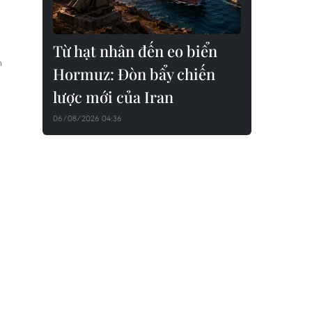
Từ hạt nhân đến eo biển
n
Hormuz: Đòn bẩy chiến
lược mới của Iran
06/08/2026 04:36