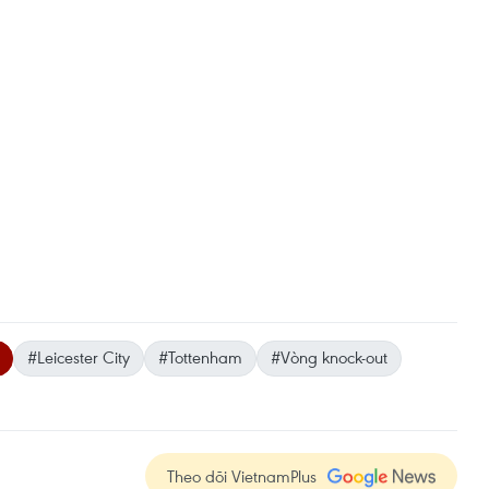
#Leicester City
#Tottenham
#Vòng knock-out
Theo dõi VietnamPlus