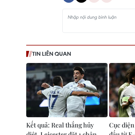
TIN LIÊN QUAN
Kết quả: Real thắng hủy
Cục diện 
diệt, Leicester đặt 1 chân
đấu từ E