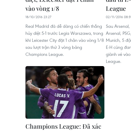
vào vòng 1/8
League
18/10/2016 23:27
02/11/2016 08:5
Real Madrid đã dễ dàng có chiến thắng
Sau Arsenal,
hủy diệt 5-1 trước Legia Warszawa, trong
Arsenal, PSG
khi Leicester City đặt 1 chân vào vòng 1/8
Munich, 5 độ
sau lượt trận thứ 3 vòng bảng
E-H cũng đan
Champions League.
giành vé vào
League.
Champions League: Đã xác