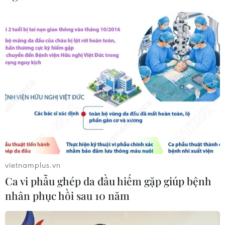
VN-Index mất hơn 13 điểm, nhà đầu
tư vẫn thận trọng trước áp lực bán
24/07/2026 09:35
Xem thêm
vietnamplus.vn
Ca vi phẫu ghép da đầu hiếm gặp giúp bệnh
CƠ QUAN CHỦ QUẢN: THÔNG TẤN XÃ VIỆT NAM
nhân phục hồi sau 10 năm
Tổng Biên tập: TRẦN TIẾN DUẨN
Phó Tổng Biên tập: NGUYỄN THỊ TÁM, KHÚC THANH