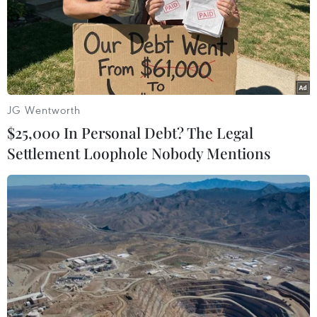
Để tránh gây áp lực quá tải, các công ty chứng khoán
quản lý việc sửa, hủy lệnh giao dịch ở các khung giờ từ
9 giờ 15 phút đến 9 giờ 25 phút; từ 11 giờ 15 phút đến 13
giờ 10 phút...
JG Wentworth
$25,000 In Personal Debt? The Legal
Settlement Loophole Nobody Mentions