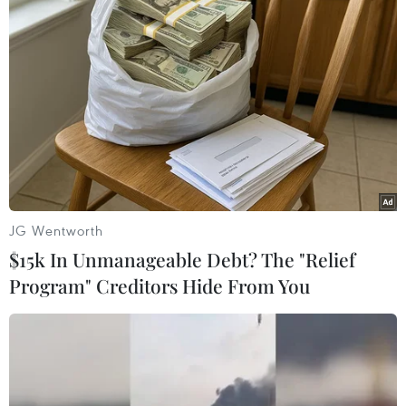
#thị trường chứng khoán
#Phố Wall
#phục hồi kinh tế
#VN-Index
JG Wentworth
$15k In Unmanageable Debt? The "Relief
Theo dõi VietnamPlus
Program" Creditors Hide From You