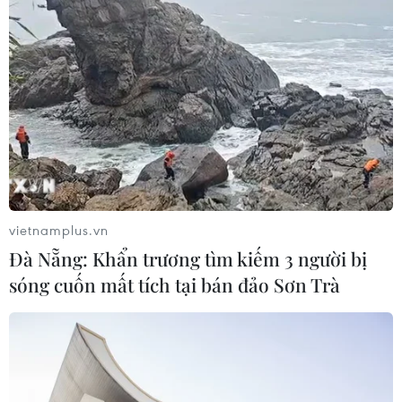
Phố Wall lập đỉnh lịch sử khi giá dầu
lao dốc mạnh
04/08/2026 00:59
Thị trường chứng khoán thế giới:
Nhà đầu tư chấp chới
03/08/2026 14:35
vietnamplus.vn
Đà Nẵng: Khẩn trương tìm kiếm 3 người bị
VN-Index tăng hơn 27 điểm, khối
sóng cuốn mất tích tại bán đảo Sơn Trà
ngoại mua ròng trở lại hơn 1.000 tỷ
đồng
03/08/2026 09:32