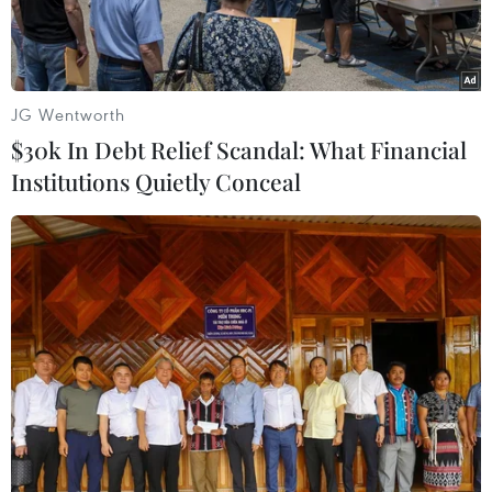
thấp.
JG Wentworth
$30k In Debt Relief Scandal: What Financial
Institutions Quietly Conceal
Bảng điện tử niêm yết chỉ số chứng khoán tại sàn giao dịch
chứng khoán Tokyo, Nhật Bản. (Ảnh minh họa. Kyodo/TTXVN)
Các thị trường chứng khoán châu Á đã nối tiếp
xu hướng tăng điểm trên toàn cầu trong phiên
chiều 14/6, khi các nhà đầu tư hy vọng Cục Dự