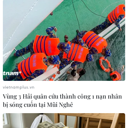
diễn ra, nhưng có thể bắt đầu thảo luận về thời
điểm bắt đầu giảm tốc độ mua trái phiếu khi
nền kinh tế Mỹ phục hồi mạnh sau đại dịch.
Tại Việt Nam, đóng cửa phiên này, chỉ số VN-
Index tăng 9,98 điểm, hay 0,74% lên 1.361,72
điểm, trong khi chỉ số HNX-Index tăng 2,32
điểm, hay 0,73%, lên 319,01 điểm./.
(TTXVN/Vietnam+)
vietnamplus.vn
Vùng 3 Hải quân cứu thành công 1 nạn nhân
bị sóng cuốn tại Mũi Nghê