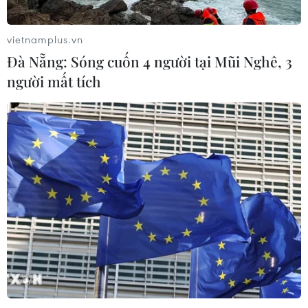
vietnamplus.vn
Đà Nẵng: Sóng cuốn 4 người tại Mũi Nghê, 3
người mất tích
TIN CÙNG CHUYÊN MỤC
Thị trường chứng khoán: Sức ép từ
"vùng trũng" thông tin sau một nhịp
phục hồi