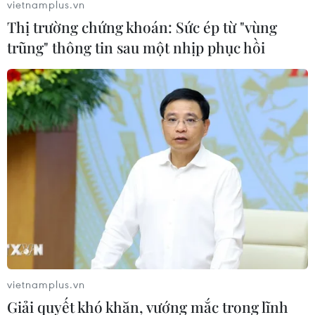
vietnamplus.vn
Thị trường chứng khoán: Sức ép từ "vùng
trũng" thông tin sau một nhịp phục hồi
Chứng khoán Việt Nam: VN-Index có thể
hướng đến mục tiêu 1.400 điểm
12/06/2021 09:00
Giới phân tích từ các công ty chứng khoán nhận định
tâm lý tích cực của nhà đầu tư có thể tiếp tục trong tuần
từ 14-18/6, giúp VN-Index hướng đến mục tiêu 1.400
điểm.
vietnamplus.vn
Giải quyết khó khăn, vướng mắc trong lĩnh