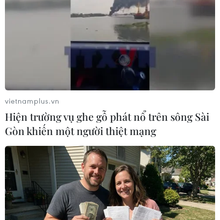
TIN LIÊN QUAN
vietnamplus.vn
Hiện trường vụ ghe gỗ phát nổ trên sông Sài
Gòn khiến một người thiệt mạng
Hạn chế sửa, hủy lệnh chứng khoán trong
các khung giờ cao điểm
10/06/2021 11:44