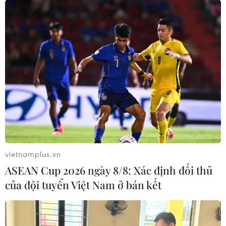
GAS tăng 3,2%, PVD tăng 3,1%, PVB và PVC đều tăng
2,5%, PLX tăng 2,2%...
vietnamplus.vn
ASEAN Cup 2026 ngày 8/8: Xác định đối thủ
của đội tuyển Việt Nam ở bán kết