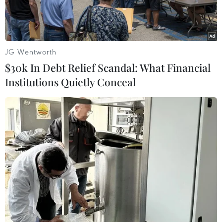
JG Wentworth
$30k In Debt Relief Scandal: What Financial
Institutions Quietly Conceal
Đoàn xe chở hàng viện trợ nhân đạo của Nga sang miền Đông
Ukraine. (Nguồn: AFP/TTXVN)
Theo TASS/Đài Tiếng nói nước Nga, ngày 12/12,
Đại diện thường trực của Nga tại Tổ chức An
ninh và Hợp tác châu Âu (OSCE), ông Andrey
Kelin cho biết Moskva mang đóng góp thực chất