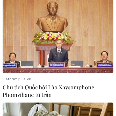
#Khủng hoảng ở Ukraine
#Đại diện thường trực
#Tổ chức An ninh và Hợp tác châu Âu
#OSCE
#Andrey Kelin
Nga
Ukraine
Theo dõi VietnamPlus
vietnamplus.vn
Chủ tịch Quốc hội Lào Xaysomphone
TIN LIÊN QUAN
Phomvihane từ trần