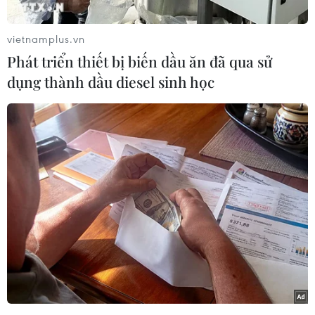
để chặn đứng leo thang khủng hoảng Ukraine,
giúp thiết lập cuộc đối thoại giữa các bên xung
vietnamplus.vn
đột.
Phát triển thiết bị biến dầu ăn đã qua sử
Ông Kelin nêu rõ theo lời mời của phía Ukraine,
dụng thành dầu diesel sinh học
các chuyên viên quân sự Nga đang giúp các bên
trong việc xác định đường ranh giới, lập sơ đồ
rút các vũ khí hạng nặng, góp phần thực hiện
thỏa thuận Minsk.
Ông Kelin cũng nhấn mạnh các lô hàng nhân
đạo mà Nga thường xuyên cung cấp đã và đang
giúp cứu trợ cư dân vùng Donbass.
Theo ông, chính quyền Nga rất nỗ lực trong
khâu tổ chức đón tiếp và bố trí nơi tạm trú cho
người tị nạn từ Ukraine trong khi Moskva luôn