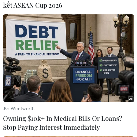
sớm nhất có thể một vòng hòa đàm khác để giải
kết ASEAN Cup 2026
quyết cuộc khủng tại khu vực Donbass, miền
Đông Ukraine./.
(Vietnam+)
JG Wentworth
Owning $10k+ In Medical Bills Or Loans?
Stop Paying Interest Immediately