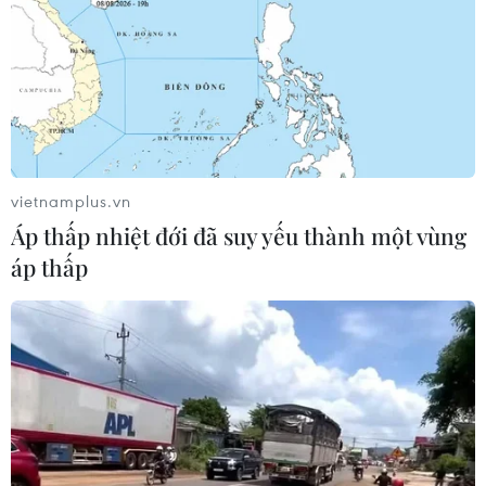
TIN CÙNG CHUYÊN MỤC
Iceland trước cuộc trưng cầu ý dân
về nối lại đàm phán gia nhập EU
vietnamplus.vn
08/08/2026 07:54
Áp thấp nhiệt đới đã suy yếu thành một vùng
áp thấp
Italy bác tối hậu thư của Tây Ban Nha
về kiểm soát biên giới
08/08/2026 07:27
EU triển khai mạng vệ tinh riêng,