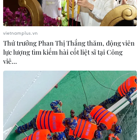
tránh phá sản
12/12/2014 04:46
Ukraine cần huy động thêm khoảng 15 tỷ USD bổ sung
vào số tiền hàng tỷ USD mà phương Tây đã cam kết
vietnamplus.vn
viện trợ và cho vay, giúp Ukraine vượt qua giai đoạn
Thứ trưởng Phan Thị Thắng thăm, động viên
khó khăn này và tránh vỡ nợ.
lực lượng tìm kiếm hài cốt liệt sĩ tại Công
viê…