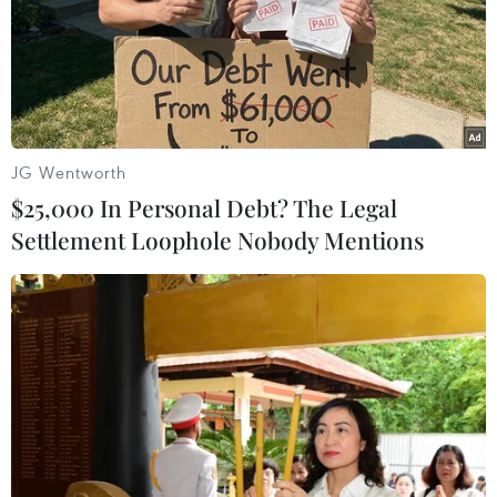
24 giờ đầu tiên trong vòng bảy tháng qua không xảy ra
thương vong nào.
JG Wentworth
$25,000 In Personal Debt? The Legal
Settlement Loophole Nobody Mentions
Ukraine cần viện trợ khẩn cấp 15 tỷ USD để