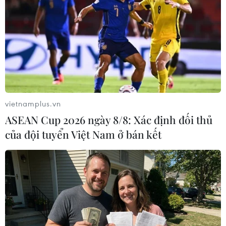
vietnamplus.vn
ASEAN Cup 2026 ngày 8/8: Xác định đối thủ
của đội tuyển Việt Nam ở bán kết
Tổng thống Ukraine lạc quan về lệnh
ngừng bắn ở miền Đông
12/12/2014 04:33
Tổng thống Ukraine Petro Poroshenko cho rằng một lệnh
ngừng bắn "thực sự" đang có hiệu lực ở nước này sau