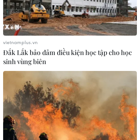
vietnamplus.vn
Đắk Lắk bảo đảm điều kiện học tập cho học
sinh vùng biên
TIN CÙNG CHUYÊN MỤC
HLV Kim Sang-sik: 'Tôi mong Đình
Bắc vươn xa hơn tầm Đông Nam Á'
07/08/2026 16:54