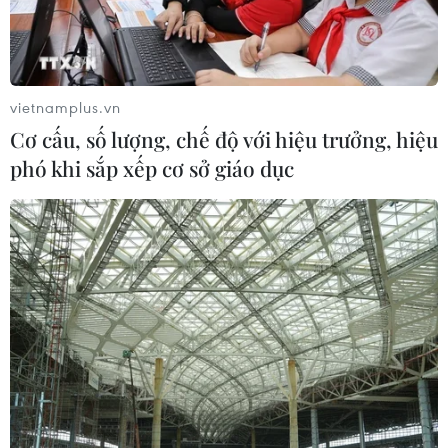
ASEAN Cup 2026 trên kênh nào?
03/08/2026 09:21
vietnamplus.vn
Đội tuyển Việt Nam đặt mục
Cơ cấu, số lượng, chế độ với hiệu trưởng, hiệu
tiêu 3 điểm, cảnh báo Indonesia
phó khi sắp xếp cơ sở giáo dục
trước giờ G
03/08/2026 07:39
ASEAN Cup 2026: Indonesia tổn thất
lực lượng trước trận quyết đấu tuyển
Việt Nam
03/08/2026 07:21
Làn sóng phản đối lan khắp châu Âu,
FIFA đối diện yêu cầu cải tổ