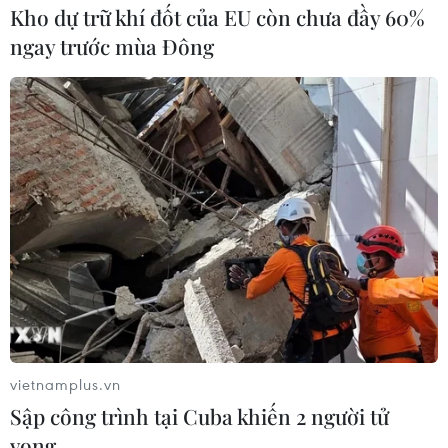
Kho dự trữ khí đốt của EU còn chưa đầy 60%
Chiến thắng 2-0 trước Malaysia ở trận cầu tâm điểm
bảng A giúp đội tuyển Việt Nam rộng cửa giành vé vào
ngay trước mùa Đông
bán kết AFF Suzuki Cup 2018.
vietnamplus.vn
Sập công trình tại Cuba khiến 2 người tử
vong