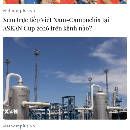
vietnamplus.vn
Xem trực tiếp Việt Nam-Campuchia tại
ASEAN Cup 2026 trên kênh nào?
Cục diện bảng A: Việt Nam rộng cửa vào
bán kết, Lào đã bị loại
17/11/2018 02:09
vietnamplus.vn