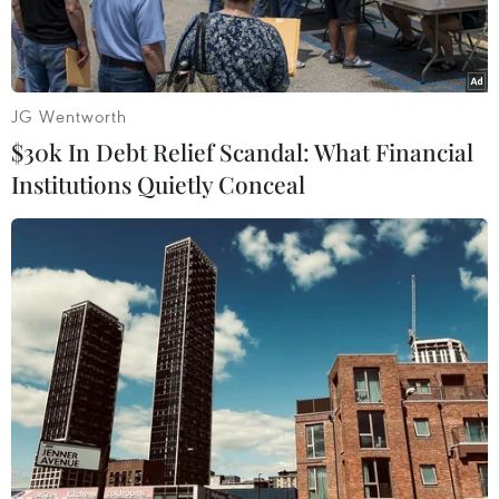
JG Wentworth
$30k In Debt Relief Scandal: What Financial
Institutions Quietly Conceal
Tuyển Việt Nam lên đường sang Myanmar. (Ảnh: Trọng
Đạt/TTXVN)
Chiều 17/11/2018, ban huấn luyện cùng các cầu
thủ đội tuyển Việt Nam đã rời Hà Nội, lên
đường sang Yangon để chuẩn bị cho trận đấu
gặp đội tuyển Myanmar vào tối 20/11, trong