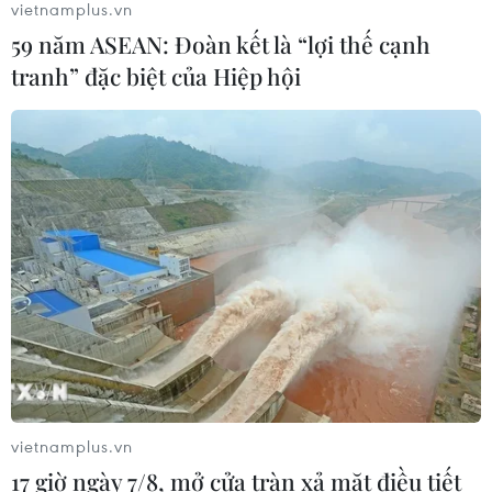
vietnamplus.vn
3/8: Việt Nam quyết đấu Indonesia
59 năm ASEAN: Đoàn kết là “lợi thế cạnh
03/08/2026 01:40
tranh” đặc biệt của Hiệp hội
Nhận định Việt Nam vs
Indonesia: Thầy Kim cần thay đổi để
giành chiến thắng?
03/08/2026 00:06
Xem thêm
vietnamplus.vn
CƠ QUAN CHỦ QUẢN: THÔNG TẤN XÃ VIỆT NAM
17 giờ ngày 7/8, mở cửa tràn xả mặt điều tiết