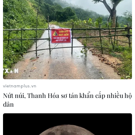
vietnamplus.vn
Nứt núi, Thanh Hóa sơ tán khẩn cấp nhiều hộ
dân