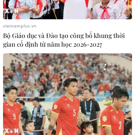
vietnamplus.vn
Bộ Giáo dục và Đào tạo công bố khung thời
gian cố định từ năm học 2026-2027
Việt Nam có nguy cơ phải đá sân trung lập
vì CĐV đốt pháo sáng
17/11/2018 01:31
Đội tuyển Việt Nam đang đối mặt với nguy cơ phải thi
đấu sân trung lập do các cổ động viên đốt pháo sáng
trên khán đài sân Mỹ Đình trong trận thắng Malaysia 2-
0 ở AFF Suzuki Cup 2018.