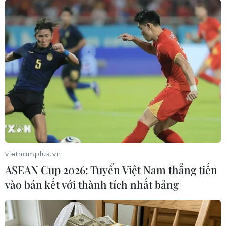
vietnamplus.vn
ASEAN Cup 2026: Tuyển Việt Nam thẳng tiến
(Ảnh: Trọng Đạt/TTXVN)
vào bán kết với thành tích nhất bảng
(TTXVN/Vietnam+)