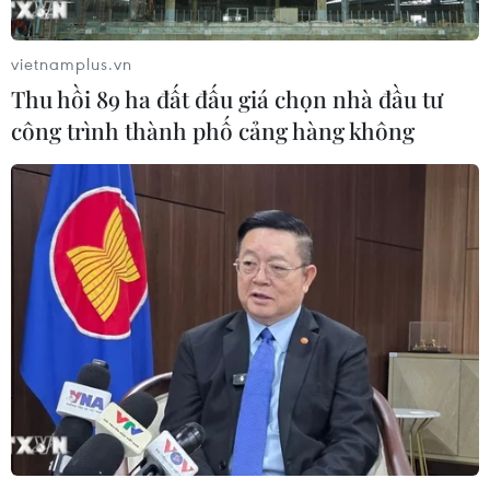
03/08/2026 05:01
vietnamplus.vn
Thu hồi 89 ha đất đấu giá chọn nhà đầu tư
Nhận định Campuchia vs
công trình thành phố cảng hàng không
Timor Leste: Trận chiến vì 3 điểm
danh dự cho "Các chiến binh
Angkor"
03/08/2026 03:30
ASEAN Cup 2026: Đội tuyển Việt
Nam sẵn sàng cho đại chiến ở "chảo
lửa" Pakansari
03/08/2026 03:13
Lịch thi đấu ASEAN Cup 2026 ngày