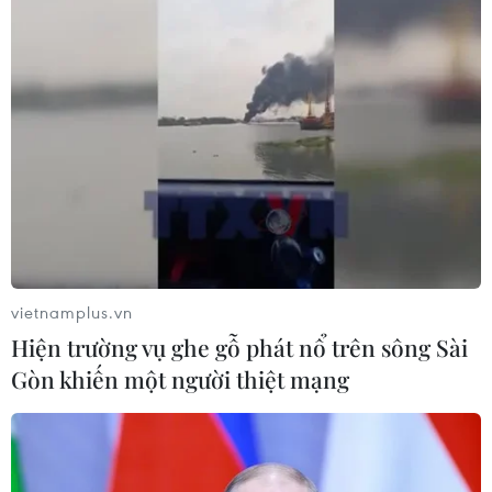
Đội tuyển Việt Nam nhận
thưởng 2 tỷ đồng sau thắng lợi trước
Indonesia
04/08/2026 04:16
Tuyển thủ Indonesia cúi đầu thành
khẩn xin lỗi người hâm mộ xứ vạn
đảo
04/08/2026 03:17
vietnamplus.vn
Hiện trường vụ ghe gỗ phát nổ trên sông Sài
ASEAN Cup 2026: "Chìa khóa" giúp
Gòn khiến một người thiệt mạng
tuyển Việt Nam quật ngã Indonesia
04/08/2026 03:05