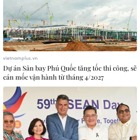
ASEAN Cup 2026: Tuyển Việt Nam
bước vào thử thách lớn nhất
03/08/2026 13:04
Xem trực tiếp Indonesia-Việt Nam tại
vietnamplus.vn
ASEAN Cup 2026 trên kênh nào?
Dự án Sân bay Phú Quốc tăng tốc thi công, sẽ
03/08/2026 09:21
cán mốc vận hành từ tháng 4/2027
Đội tuyển Việt Nam đặt mục
tiêu 3 điểm, cảnh báo Indonesia
trước giờ G
03/08/2026 07:39