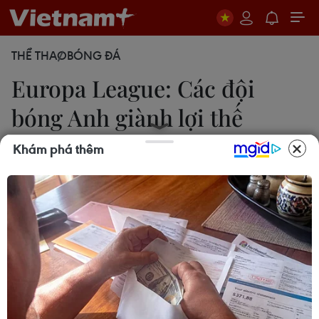
THỂ THAO
BÓNG ĐÁ
Europa League: Các đội
bóng Anh giành lợi thế
Khám phá thêm
21/10/2011 02:58
Các câu lạc bộ Stoke City, Tottenham và
Birmingham đều giành chiến thắng ấn tượng trong
loạt trận thứ 3 vòng bảng Europa League.
Ngoại trừ Fullham phải đón nhận thất bại khi
tới làm khách của WislaKrakow thì ở lượt đấu
thứ 3 vòng bảng Europa League trong đêm qua