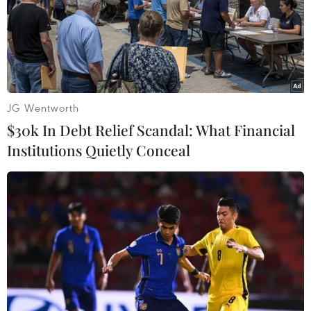
đối thủ của đội tuyển Việt Nam ở bán
kết
08/08/2026 03:50
Tuyển Việt Nam giành vé vào
bán kết, vì sao ông Kim Sang-sik vẫn
JG Wentworth
không vui?
$30k In Debt Relief Scandal: What Financial
08/08/2026 03:37
Institutions Quietly Conceal
Ông Kim Sang-sik trăn trở gì về
hàng phòng ngự trước bán kết
ASEAN Cup?
08/08/2026 00:13
ASEAN Cup 2026: Truyền thông