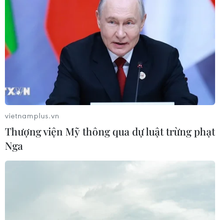
ASEAN Cup 2026: Đội tuyển Việt
Nam tạo "cơn địa chấn" trên truyền
thông khu vực
04/08/2026 02:45
Báo chí Đông Nam Á "dậy
sóng" vì tuyển Việt Nam, chỉ ra lý do
vietnamplus.vn
Indonesia thua đau
Thượng viện Mỹ thông qua dự luật trừng phạt
04/08/2026 02:32
Nga
'Hủy diệt' Indonesia 3-0, tuyển Việt
Nam khẳng định vị thế nhà vô địch
ASEAN Cup
03/08/2026 15:39