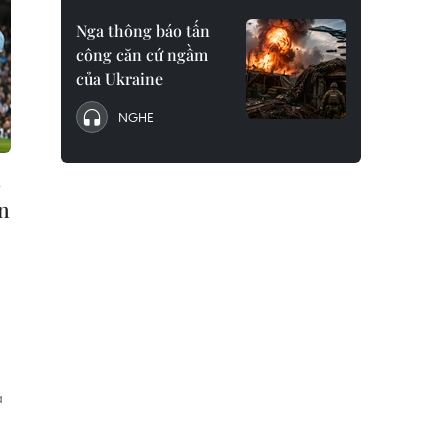
Nga thông báo tấn
công căn cứ ngầm
của Ukraine
NGHE
a
ên
a