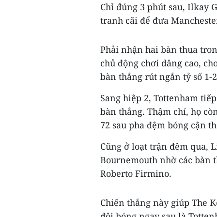
Chỉ đúng 3 phút sau, Ilkay
tranh cãi để đưa Manchester
Phải nhận hai bàn thua tro
chủ động chơi dâng cao, ch
bàn thắng rút ngắn tỷ số 1-2
Sang hiệp 2, Tottenham tiế
bàn thắng. Thậm chí, họ còn
72 sau pha đệm bóng cận th
Cũng ở loạt trận đêm qua, L
Bournemouth nhờ các bàn t
Roberto Firmino.
Chiến thắng này giúp The Ko
đội bóng ngay sau là Totten