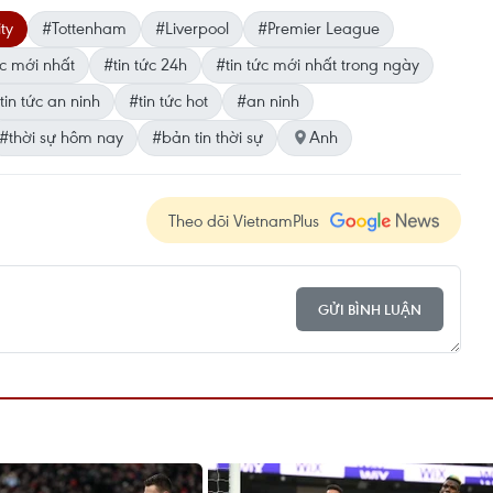
ty
#Tottenham
#Liverpool
#Premier League
́c mới nhất
#tin tức 24h
#tin tức mới nhất trong ngày
tin tức an ninh
#tin tức hot
#an ninh
#thời sự hôm nay
#bản tin thời sự
Anh
Theo dõi VietnamPlus
GỬI BÌNH LUẬN