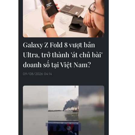
Galaxy Z Fold 8 vượt bản
Ultra, trở thành 'át chủ bài'
doanh số tại Việt Nam?
09/08/2026 04:14