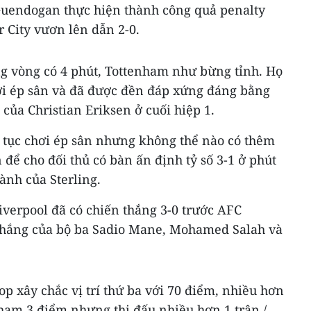
 Guendogan thực hiện thành công quả penalty
 City vươn lên dẫn 2-0.
ng vòng có 4 phút, Tottenham như bừng tỉnh. Họ
ơi ép sân và đã được đền đáp xứng đáng bằng
 của Christian Eriksen ở cuối hiệp 1.
p tục chơi ép sân nhưng không thể nào có thêm
 để cho đối thủ có bàn ấn định tỷ số 3-1 ở phút
ành của Sterling.
iverpool đã có chiến thắng 3-0 trước AFC
hắng của bộ ba Sadio Mane, Mohamed Salah và
p xây chắc vị trí thứ ba với 70 điểm, nhiều hơn
ham 3 điểm nhưng thi đấu nhiều hơn 1 trận./.