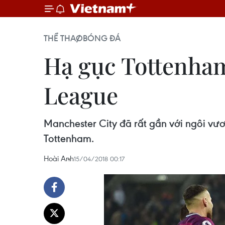
THỂ THAO
BÓNG ĐÁ
Hạ gục Tottenham
League
Manchester City đã rất gần với ngôi vư
Tottenham.
Hoài Anh
15/04/2018 00:17