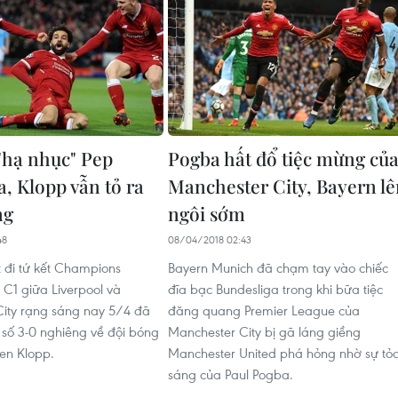
 "hạ nhục" Pep
Pogba hất đổ tiệc mừng củ
, Klopp vẫn tỏ ra
Manchester City, Bayern l
ng
ngôi sớm
48
08/04/2018 02:43
t đi tứ kết Champions
Bayern Munich đã chạm tay vào chiếc
1 giữa Liverpool và
đĩa bạc Bundesliga trong khi bữa tiệc
ity rạng sáng nay 5/4 đã
đăng quang Premier League của
tỉ số 3-0 nghiêng về đội bóng
Manchester City bị gã láng giềng
en Klopp.
Manchester United phá hỏng nhờ sự tỏ
sáng của Paul Pogba.