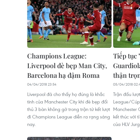
Champions League:
Tiếp tục
Liverpool đè bẹp Man City,
Guardiola
Barcelona hạ đậm Roma
thận trọ
04/04/2018 23:54
05/04/2018 02:
Liverpool đã cho thấy họ đúng là khắc
Trận đấu lượ
tinh của Manchester City khi đè bẹp đối
League/Cúp C
thủ 3 bàn không gỡ trong trận tứ kết lượt
Manchester C
đi Champions League diễn ra rạng sáng
kết thúc với 
nay.
của HLV Jurg