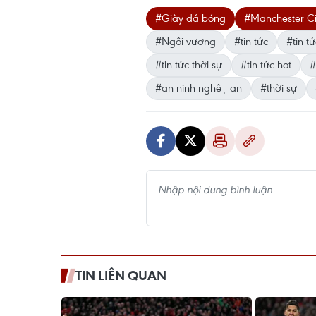
#Giày đá bóng
#Manchester Ci
#Ngôi vương
#tin tức
#tin tư
#tin tức thời sự
#tin tức hot
#
#an ninh nghệ an
#thời sự
TIN LIÊN QUAN