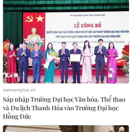
U20 Ukraine vào chung kết U20 thế giới. (Nguồn: Getty
Images)
vietnamplus.vn
Sáp nhập Trường Đại học Văn hóa, Thể thao
và Du lịch Thanh Hóa vào Trường Đại học
(TTXVN/Vietnam+)
Hồng Đức