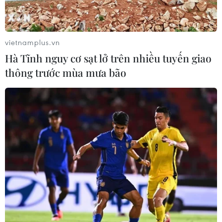
vietnamplus.vn
Hà Tĩnh nguy cơ sạt lở trên nhiều tuyến giao
thông trước mùa mưa bão
Ông Park Hang Seo triệu tập 37 cầu thủ
cho Vòng loại U23 châu Á 2020
04/03/2019 22:56
Để chuẩn bị cho cuộc đua hứa hẹn rất nhiều thử thách
tại Vòng loại U23 châu Á 2020, huấn luyện viên trưởng
Park Hang Seo đã triệu tập 37 cầu thủ vào danh sách
tập trung.