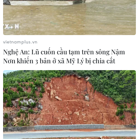
HLV Park Hang-seo "lên giây cót" cho
vietnamplus.vn
vòng loại U23 châu Á 2020
Nghệ An: Lũ cuốn cầu tạm trên sông Nậm
20/02/2019 13:38
Nơn khiến 3 bản ở xã Mỹ Lý bị chia cắt
Huấn luyện viên Park Hang Seo đã có buổi làm việc với
lãnh đạo và bộ phận chuyên môn của Liên đoàn Bóng
đá Việt Nam (VFF), nhằm lên kế hoạch tuyển quân cho
Đội tuyển U23 Việt Nam.