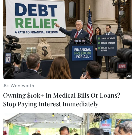
#U20 World Cup
#U20 Hàn Quốc
#U20 Ecuador
JG Wentworth
#Ứng viên vô địch
Hàn Quốc
Ukraine
Owning $10k+ In Medical Bills Or Loans?
Stop Paying Interest Immediately
Theo dõi VietnamPlus