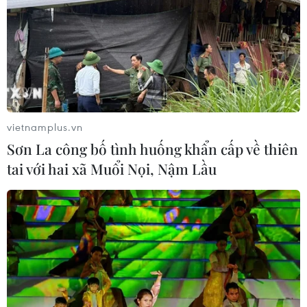
vietnamplus.vn
Sơn La công bố tình huống khẩn cấp về thiên
tai với hai xã Muổi Nọi, Nậm Lầu