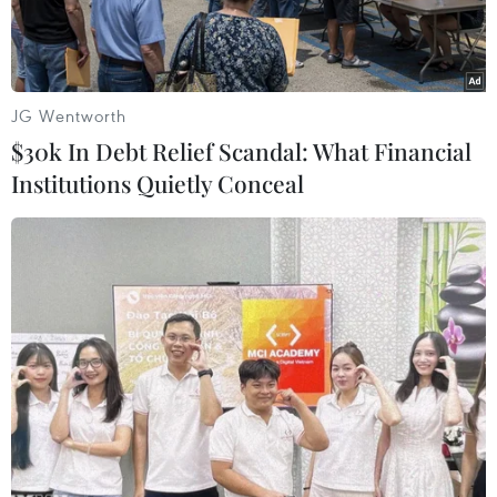
JG Wentworth
$30k In Debt Relief Scandal: What Financial
Institutions Quietly Conceal
Jun Choi ghi bàn thắng duy nhất giúp U20 Hàn Quốc chiến
thắng. (Nguồn: Getty Images)
Sáng 12/6, đội tuyển U20 Hàn Quốc đã làm rạng
danh bóng đá châu Á khi vượt qua đối thủ đáng
gờm U20 Ecuador với chiến thắng 1-0 để lần
đầu lọt vào trận chung kết U20 World Cup trong
giải đấu đang diễn ra ở Ba Lan.