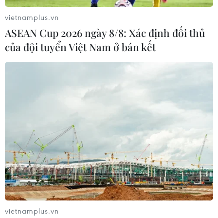
vietnamplus.vn
ASEAN Cup 2026 ngày 8/8: Xác định đối thủ
của đội tuyển Việt Nam ở bán kết
U16 và U19 Việt Nam thi đấu trên sân nhà ở
vòng loại châu Á
25/04/2019 10:33
Với việc được thi đấu trên sân nhà các đội tuyển U16 và
vietnamplus.vn
U19 Việt Nam sẽ có cơ hội tiến vào vòng chung kết,