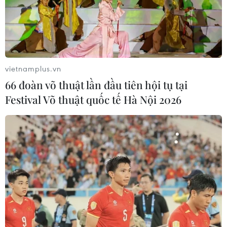
vietnamplus.vn
66 đoàn võ thuật lần đầu tiên hội tụ tại
Festival Võ thuật quốc tế Hà Nội 2026
TIN CÙNG CHUYÊN MỤC
Chủ sân Azteca lỗ hơn 47 triệu USD vì
World Cup 2026