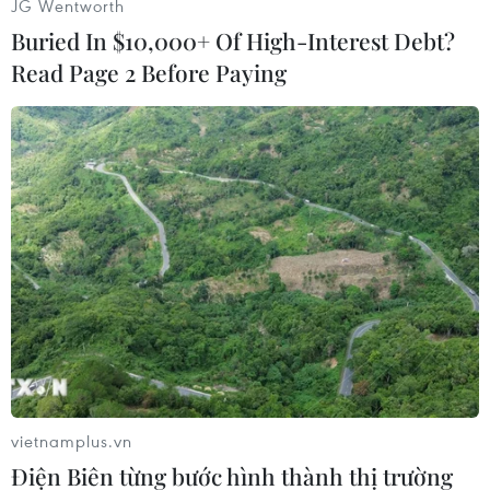
Hàn Quốc.
JG Wentworth
Buried In $10,000+ Of High-Interest Debt?
Read Page 2 Before Paying
U20 Hàn Quốc lần đầu vào chung kết U20 thế giới. (Nguồn:
Getty Images)
Thời gian còn lại, Ecuador dù có nỗ lực thế nào
cũng không thể đánh bại được thủ thành Lee
vietnamplus.vn
Gwang-Yeon.
Điện Biên từng bước hình thành thị trường