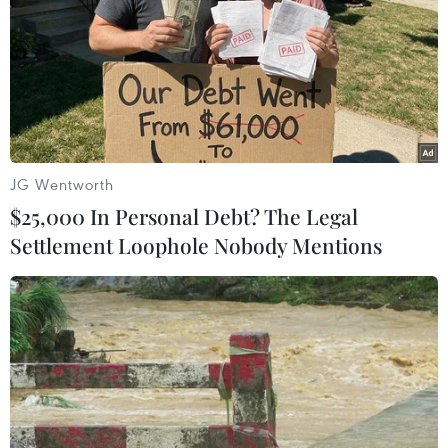
FIFA: Kỷ nguyên thành công chưa từng có
của bóng đá Việt Nam
19/12/2018 09:20
“Chức vô địch này tiếp tục tô điểm cho kỷ nguyên thành
công chưa từng có của bóng đá Việt Nam," đó là
những lời ca ngợi mà FIFA dành cho Việt Nam sau khi
JG Wentworth
đăng quang tại AFF Suzuki Cup 2018.
$25,000 In Personal Debt? The Legal
Settlement Loophole Nobody Mentions