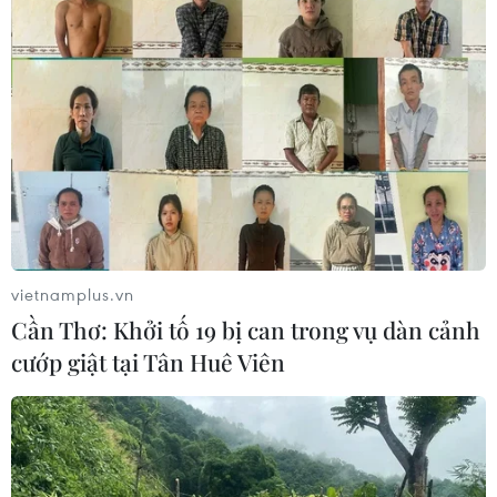
Chủ tịch Liên đoàn Bóng đá thế giới
chịu sức ép chưa từng có
06/08/2026 04:12
Futsal Việt Nam bất bại sau trận hòa
khó tin trước chủ nhà Thái Lan
06/08/2026 02:38
vietnamplus.vn
Cần Thơ: Khởi tố 19 bị can trong vụ dàn cảnh
cướp giật tại Tân Huê Viên
Toàn cảnh ASEAN Cup: Thái
Lan "thắng như chẻ tre", thách thức
tuyển Việt Nam
05/08/2026 07:15