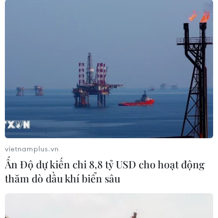
Nhận diện rủi ro vĩ mô, VN-Index
tìm điểm cân bằng dưới mốc 1.700
điểm
25/07/2026 09:48
Căng thẳng Trung Đông khiến
chứng khoán châu Á đồng loạt giảm
điểm
24/07/2026 09:41
vietnamplus.vn
Ấn Độ dự kiến chi 8,8 tỷ USD cho hoạt động
Xem thêm
thăm dò dầu khí biển sâu