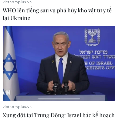
vietnamplus.vn
29/07/2026 09:59
WHO lên tiếng sau vụ phá hủy kho vật tư y tế
tại Ukraine
Cổ phiếu công nghệ và bán dẫn của
Mỹ giảm mạnh
29/07/2026 00:20
Chứng khoán châu Á hứng chịu đợt
bán tháo mới
28/07/2026 10:41
Chứng khoán Mỹ diễn biến trái chiều
vietnamplus.vn
trước tuần lễ quyết định của Fed
Xung đột tại Trung Đông: Israel bác kế hoạch
28/07/2026 02:13