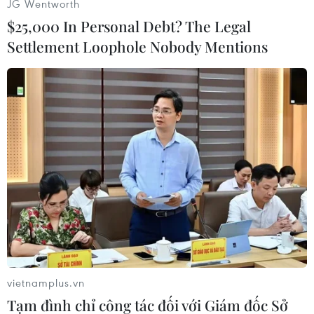
JG Wentworth
$25,000 In Personal Debt? The Legal
Settlement Loophole Nobody Mentions
#Kho bạc NN
#HNX
#Đấu thầu
#Trái phiếu
Theo dõi VietnamPlus
vietnamplus.vn
Tạm đình chỉ công tác đối với Giám đốc Sở