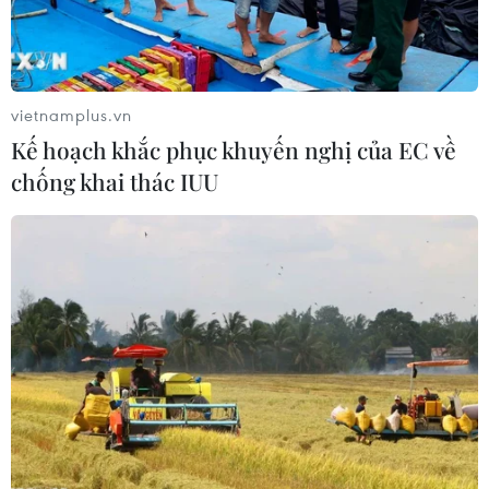
vietnamplus.vn
Kế hoạch khắc phục khuyến nghị của EC về
chống khai thác IUU
Khả năng đạt được đồng thuận về JCPOA
sớm nhất vào tuần tới
14/08/2022 10:59
Đại diện của Nga tại Vienna cho rằng có thể sớm đạt
được đồng thuận về JCPOA nếu tất cả các nước tham