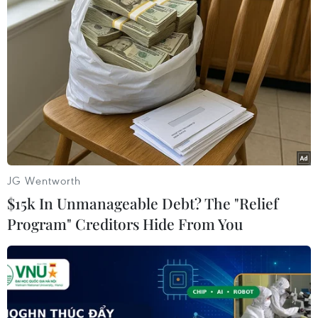
#Emmanuel Macron
#Olaf Scholz
#Chương trình hạt nhân
#Trừng phạt kinh tế
Anh
Iran
Mỹ
Pháp
Theo dõi VietnamPlus
TIN LIÊN QUAN
JG Wentworth
$15k In Unmanageable Debt? The "Relief
Program" Creditors Hide From You