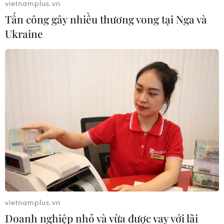
hoàn toàn đã ở trong tầm tay?
vietnamplus.vn
15/08/2022 09:09
Tấn công gây nhiều thương vong tại Nga và
Ukraine
Bản dự thảo cuối cùng xác định các bước mà Iran-Mỹ
sẽ phải thực hiện để quay trở lại việc tuân thủ hoàn toàn
thỏa thuận hạt nhân Iran ban đầu năm 2015 với tên gọi
chính thức là JCPOA.
vietnamplus.vn
Doanh nghiệp nhỏ và vừa được vay với lãi