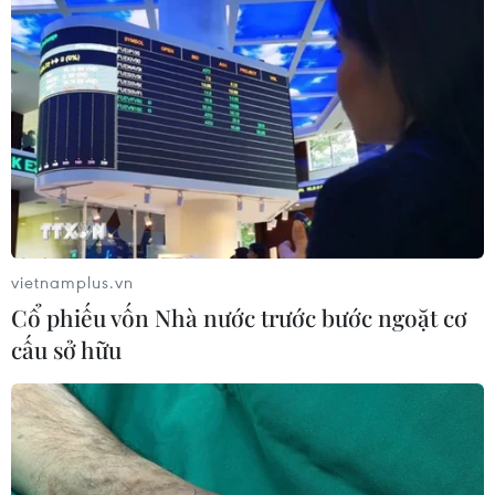
vietnamplus.vn
Cổ phiếu vốn Nhà nước trước bước ngoặt cơ
cấu sở hữu