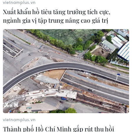
vietnamplus.vn
Xuất khẩu hồ tiêu tăng trưởng tích cực,
ngành gia vị tập trung nâng cao giá trị
TIN CÙNG CHUYÊN MỤC
Xung đột Hamas-Israel: Ai Cập kêu
gọi các bên tuân thủ kế hoạch hòa
bình Gaza
10/08/2026 04:22
Đạt tiến triển với Oman, Iran vẫn siết
vietnamplus.vn
điều kiện mở lại eo biển Hormuz với
Thành phố Hồ Chí Minh gấp rút thu hồi
Mỹ