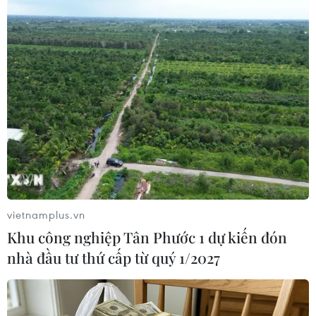
công nào của Israel./.
(TTXVN/Vietnam+)
vietnamplus.vn
Khu công nghiệp Tân Phước 1 dự kiến đón
nhà đầu tư thứ cấp từ quý 1/2027
#JCPOA
#Joe Biden
#Boris Johnson