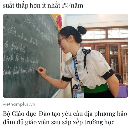
suất thấp hơn ít nhất 1%/năm
Iran công bố thời điểm phản hồi văn bản
cuối cùng của EU về JCPOA
15/08/2022 12:21
Tehran sẽ phản hồi văn bản "cuối cùng" của EU vào
nửa đêm 15/8, đồng thời kêu gọi Mỹ thể hiện sự linh
hoạt trong việc khôi phục thỏa thuận hạt nhân Kế hoạch
hành động chung toàn diện năm 2015.
vietnamplus.vn
Bộ Giáo dục-Đào tạo yêu cầu địa phương bảo
đảm đủ giáo viên sau sắp xếp trường học