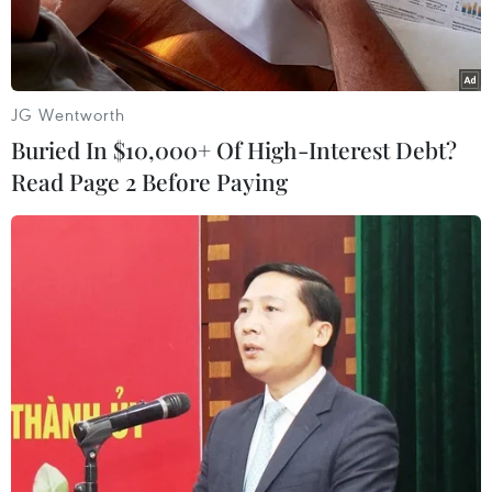
Trung Đông.
JG Wentworth
Buried In $10,000+ Of High-Interest Debt?
Read Page 2 Before Paying
Đại diện phái đoàn Iran (phải) và đại diện Liên minh châu Âu
(trái) tại phiên đàm phán nhằm khôi phục thoả thuận hạt nhân
được ký kết năm 2015, ở Vienna (Áo) ngày 3/12/2021. (Ảnh:
AFP/TTXVN)
Nhà Trắng ngày 21/8 cho biết các lãnh đạo của
Mỹ, Anh, Pháp và Đức đã thảo luận các nỗ lực