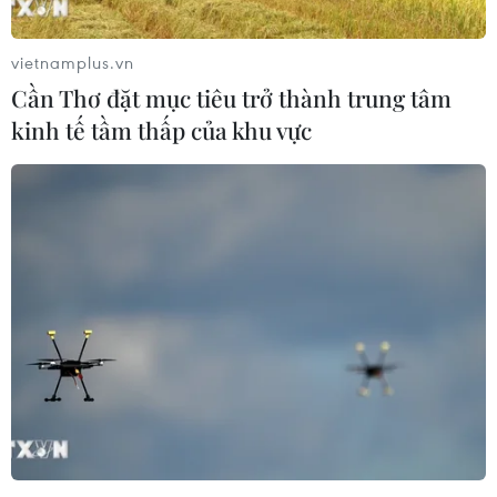
gia đàm phán đồng ý với văn bản do điều phối viên
Liên minh châu Âu đưa ra vào ngày 8/8.
vietnamplus.vn
Cần Thơ đặt mục tiêu trở thành trung tâm
kinh tế tầm thấp của khu vực
Thỏa thuận hạt nhân Iran: Việc tuân thủ