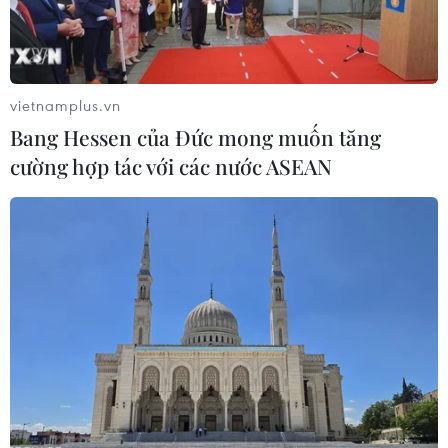
vietnamplus.vn
Bang Hessen của Đức mong muốn tăng
cường hợp tác với các nước ASEAN
Huấn luyện viên Myanmar đưa tuyển Việt
Nam "lên mây" trước đại chiến
19/11/2016 23:12
Huấn luyện viên Gerd Zeise của Myanmar đã không
tiếc lời khen cho đội tuyển Việt Nam trước thềm cuộc đối
đầu giữa hai đội tại lượt trận mở màn bảng B AFF
Suzuki Cup 2016 tối nay (20/11).