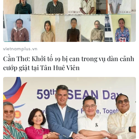
vietnamplus.vn
Cần Thơ: Khởi tố 19 bị can trong vụ dàn cảnh
cướp giật tại Tân Huê Viên
TIN CÙNG CHUYÊN MỤC
Đội tuyển Việt Nam đối đầu Malaysia
tại bán kết ASEAN Cup 2026
08/08/2026 15:53