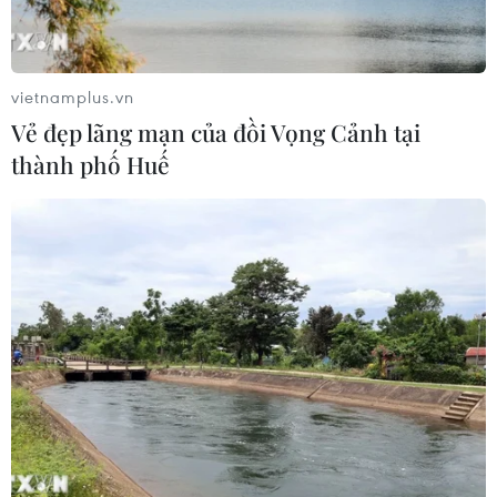
03/08/2026 09:21
vietnamplus.vn
Đội tuyển Việt Nam đặt mục
Vẻ đẹp lãng mạn của đồi Vọng Cảnh tại
tiêu 3 điểm, cảnh báo Indonesia
thành phố Huế
trước giờ G
03/08/2026 07:39
Xem thêm
CƠ QUAN CHỦ QUẢN: THÔNG TẤN XÃ VIỆT NAM
Tổng Biên tập: TRẦN TIẾN DUẨN