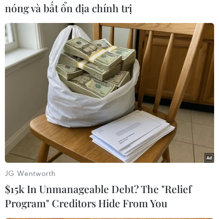
nóng và bất ổn địa chính trị
#Bóng đá
#Đội tuyển Việt Nam
#Myanmar
#Malaysia
#Campuchia
#AFF Cup 2016
#Lịch thi đấu
Myanmar
JG Wentworth
Theo dõi VietnamPlus
$15k In Unmanageable Debt? The "Relief
Program" Creditors Hide From You