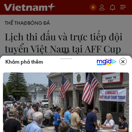
THỂ THAO
BÓNG ĐÁ
Lịch thi đấu và trực tiếp đội
tuyển Việt Nam tại AFF Cup
2016
Khám phá thêm
Đỗ Huy
20/11/2016 04:47
18g30 tối nay, đội tuyển Việt Nam sẽ bắt đầu hành
trình chinh phục AFF Cup 2016 bằng trận ra quân
bảng B gặp chủ nhà Myanmar.