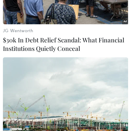
JG Wentworth
$30k In Debt Relief Scandal: What Financial
Institutions Quietly Conceal
Đội tuyển Việt Nam sẵn sàng nhập cuộc. (Ảnh: Minh
Chiến/Vietnam+)
18g30 tối nay (20/11), đội tuyển Việt Nam sẽ bắt
đầu hành trình chinh phục AFF Cup 2016 bằng
trận ra quân bảng B gặp chủ nhà Myanmar.
Trận đấu này được xem là bước đệm quan