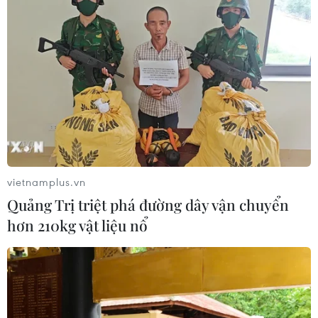
HLV Kim Sang-sik: 'Tuyển Việt Nam
hướng tới chiến thắng để giữ ngôi
đầu bảng'
06/08/2026 07:25
Chủ tịch Liên đoàn Bóng đá thế giới
chịu sức ép chưa từng có
06/08/2026 04:12
vietnamplus.vn
Quảng Trị triệt phá đường dây vận chuyển
Futsal Việt Nam bất bại sau trận hòa
hơn 210kg vật liệu nổ
khó tin trước chủ nhà Thái Lan
06/08/2026 02:38
Toàn cảnh ASEAN Cup: Thái