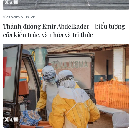
vietnamplus.vn
Thánh đường Emir Abdelkader - biểu tượng
của kiến trúc, văn hóa và tri thức
Những lão tướng sẵn sàng đổ máu vì chức
vô địch AFF Suzuki Cup
20/11/2016 04:15
Lê Công Vinh khẳng định sẽ cháy hết mình cùng đội
tuyển quốc gia, còn hậu vệ Baihakki Khaizan của
Singapore thì khẳng định “sẵn sàng đổ máu nếu cần