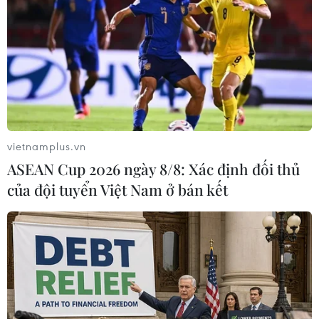
Thử tài bóng đá với những kiến thức
không phải ai cũng biết về AFF Cup
19/11/2016 11:19
Công Vinh hiện đã có 13 bàn, chỉ kém kỷ lục của Noh
Alam Shah đúng 4 bàn. 4 cũng là số bàn thắng của
Công Vinh ở AFF Cup gần nhất năm 2014.
vietnamplus.vn
ASEAN Cup 2026 ngày 8/8: Xác định đối thủ
của đội tuyển Việt Nam ở bán kết