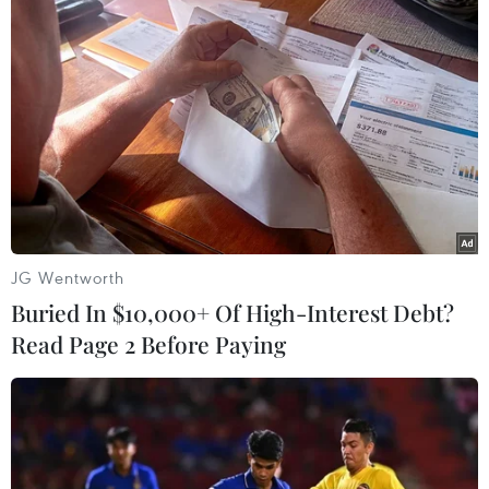
vẫn chưa về Yangon
19/11/2016 10:46
Những người dân Yangon nói rằng họ biết được sự kiện
AFF Suzuki Cup 2016 diễn ra nhưng lại không thực sự
quan tâm đến giải đấu này, dù Myanmar là chủ nhà.
JG Wentworth
Buried In $10,000+ Of High-Interest Debt?
Read Page 2 Before Paying