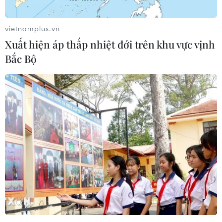
vietnamplus.vn
Xuất hiện áp thấp nhiệt đới trên khu vực vịnh
Bắc Bộ
TIN CÙNG CHUYÊN MỤC
Cục diện ASEAN Cup: Việt Nam
quyết giành ngôi đầu, Thái Lan vẫn
có thể bị loại
07/08/2026 02:29
Lịch thi đấu ASEAN Cup 2026 ngày
7/8: Việt Nam hướng đến ngôi đầu
07/08/2026 00:07