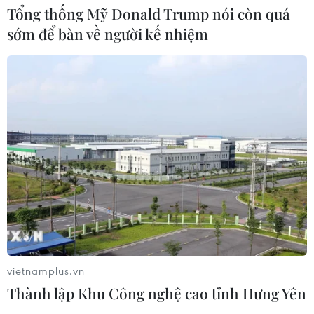
Tổng thống Mỹ Donald Trump nói còn quá
sớm để bàn về người kế nhiệm
Xem thêm
CƠ QUAN CHỦ QUẢN: THÔNG TẤN XÃ VIỆT NAM
Tổng Biên tập: TRẦN TIẾN DUẨN
Phó Tổng Biên tập: NGUYỄN THỊ TÁM, KHÚC THANH
THỦY
Sở hữu trí tuệ
Quy định sử dụng
vietnamplus.vn
RSS
Hỗ trợ
Thành lập Khu Công nghệ cao tỉnh Hưng Yên