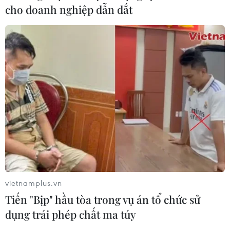
HLV Kim Sang-sik: 'Tuyển Việt Nam
cho doanh nghiệp dẫn dắt
hướng tới chiến thắng để giữ ngôi
đầu bảng'
06/08/2026 07:25
Chủ tịch Liên đoàn Bóng đá thế giới
chịu sức ép chưa từng có
06/08/2026 04:12
Futsal Việt Nam bất bại sau trận hòa
khó tin trước chủ nhà Thái Lan
06/08/2026 02:38
vietnamplus.vn
Tiến "Bịp" hầu tòa trong vụ án tổ chức sử
dụng trái phép chất ma túy
Toàn cảnh ASEAN Cup: Thái