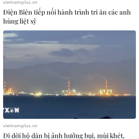
vietnamplus.vn
Điện Biên tiếp nối hành trình tri ân các anh
hùng liệt sỹ
Link xem trực tiếp trận Việt Nam-Nhật
Bản tại Asian Cup 2023
14/01/2024 04:30
Trận ra quân bảng D Vòng Chung kết Asian Cup 2023
giữa hai đội tuyển Việt Nam và Nhật Bản sẽ diễn ra vào
lúc 18 giờ 30 ngày 14/1 trên Sân vận động Al Thumama.
vietnamplus.vn
Di dời hộ dân bị ảnh hưởng bụi, mùi khét,