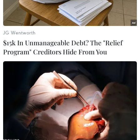
JG Wentworth
$15k In Unmanageable Debt? The "Relief
Program" Creditors Hide From You
Indonesia (áo đỏ) có thể tạo nên bất ngờ trước Iraq. (Nguồn:
Getty Images)
Ngày 15/1, Vòng Chung kết Asian Cup 2023 sẽ
tiếp tục guồng quay với các trận đấu thuộc lượt
trận ra quân bảng D và E.