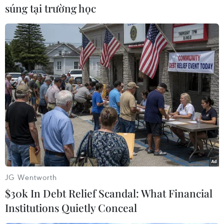
nhưng đã thủng lưới đến 17 lần.
súng tại trường học
Trong khi đó, tại bảng E, Đội tuyển Hàn Quốc sẽ
nhập cuộc chơi bằng trận gặp Bahrain trên Sân
vận động Jassim Bin Hamad vào lúc 18 giờ 30.
Hàn Quốc đang là đội được đánh giá cao hơn.
Đội bóng xứ Kim Chi giành 3 chiến thắng, thua
1 và hòa 1 trước Bahrain.
Kết quả Asian Cup 2023
ngày 15/1: Đội tuyển Việt
Nam gây ấn tượng
JG Wentworth
Dù không chiến thắng song Đội
$30k In Debt Relief Scandal: What Financial
tuyển Việt Nam đã gây ấn tượng
Institutions Quietly Conceal
trong trận đấu với Đội tuyển Nhật
Bản ở trận ra quân Vòng Chung