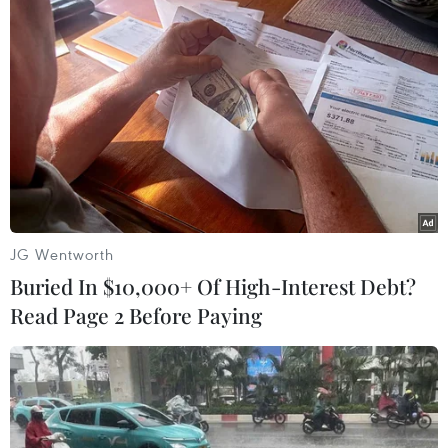
Lịch thi đấu và trực tiếp Asian Cup 2023
ngày 15/1
Ngày 15/1
18g30 Hàn Quốc - Bahrain
(FPT, VTV5, VTV
Cần Thơ)
21g30 Iraq - Indonesia
(FPT, VTV5, VTV Cần
Thơ)
Ngày 16/1
0g30 Malaysia - Jordan
(FPT, VTV2)
JG Wentworth
Buried In $10,000+ Of High-Interest Debt?
(Vietnam+)
Read Page 2 Before Paying