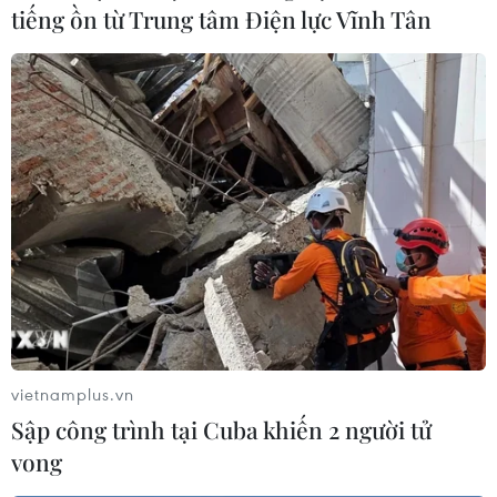
tiếng ồn từ Trung tâm Điện lực Vĩnh Tân
Đội tuyển Việt Nam thua Nhật Bản sau
màn rượt đuổi tỷ số hấp dẫn
14/01/2024 09:44
Đội tuyển Việt Nam đã thi đấu cố gắng nhưng vẫn để
thua 2-4 sau màn rượt đuổi tỷ số với Nhật Bản ở trận ra
quân bảng D Vòng Chung kết Asian Cup 2023.
vietnamplus.vn
Sập công trình tại Cuba khiến 2 người tử
vong