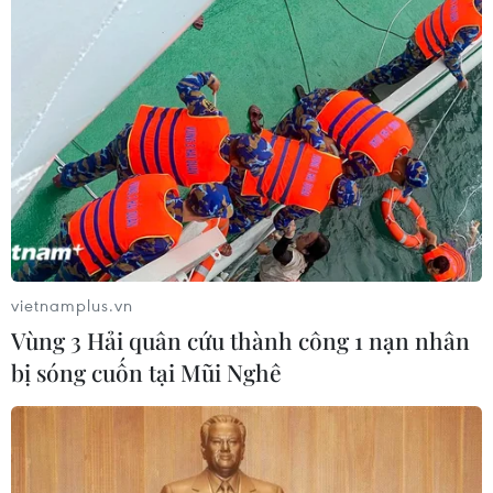
06/08/2026 12:24
Thắt chặt tình hữu nghị sắt son giữa
các cựu chuyên gia quân sự Nga với
Việt Nam
06/08/2026 06:23
Anh công bố kết quả điều tra ban
đầu vụ đâm dao ở trung tâm London
vietnamplus.vn
06/08/2026 06:00
Vùng 3 Hải quân cứu thành công 1 nạn nhân
bị sóng cuốn tại Mũi Nghê
Ba Lan thảo luận việc thành lập căn
cứ quân sự thường trực với Mỹ
06/08/2026 00:06