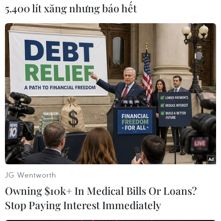
5.400 lít xăng nhưng báo hết
Trong diễn biến liên quan cùng ngày 13/3,
phóng viên TTXVN tại Moskva đưa tin, Nga sẽ
không tham dự hội nghị về Ukraine tại Thụy Sĩ
kể cả nếu được mời.
Cụ thể, người phát ngôn Bộ Ngoại giao Nga
Maria Zakharova nhấn mạnh bất kỳ một cuộc
đàm phán nào về Ukraine đều phải diễn ra sau
khi sắc lệnh của Tổng thống Ukraine Volodymyr
Zelensky về cấm đàm phán với Nga bị hủy bỏ,
đồng thời tái khẳng định Nga sẵn sàng đàm
phán hòa bình./.
JG Wentworth
(TTXVN/Vietnam+)
Owning $10k+ In Medical Bills Or Loans?
Stop Paying Interest Immediately