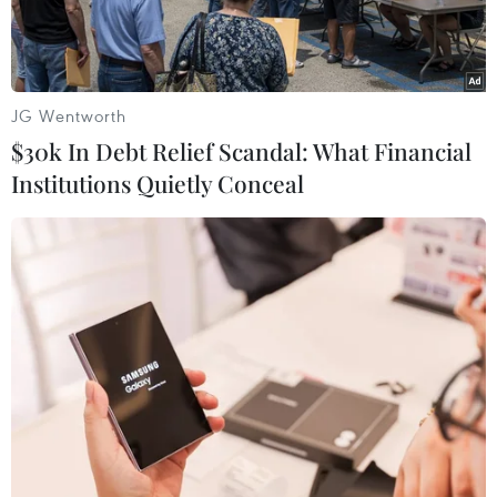
JG Wentworth
$30k In Debt Relief Scandal: What Financial
Institutions Quietly Conceal
Binh sỹ Ukraine vận chuyển tên lửa chống tăng Javelin do Mỹ hỗ
trợ tại sân bay Boryspil ở Kiev. (Ảnh: AFP/TTXVN)
Ngày 13/3, Bỉ - Chủ tịch luân phiên của Liên
minh châu Âu (EU) - tuyên bố các nước thuộc
khối này đã đồng ý cung cấp 5 tỷ euro viện trợ