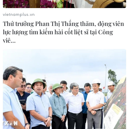
Pháp ghi nhận tháng 7 nóng nhất
trong lịch sử
vietnamplus.vn
04/08/2026 15:17
Thứ trưởng Phan Thị Thắng thăm, động viên
lực lượng tìm kiếm hài cốt liệt sĩ tại Công
viê…
Tây Ban Nha phát trực tiếp nhật thực
toàn phần từ độ cao 9.000 m
04/08/2026 13:23
Tàu chở hàng của Thổ Nhĩ Kỳ bị tấn
công trên Biển Đen
04/08/2026 05:54
Vì sao Google khiến Mỹ và