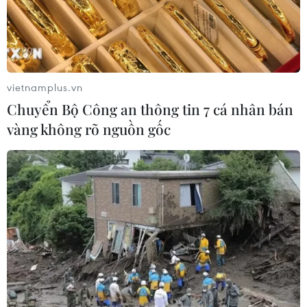
vietnamplus.vn
Chuyển Bộ Công an thông tin 7 cá nhân bán
vàng không rõ nguồn gốc
TIN CÙNG CHUYÊN MỤC
Khủng hoảng nắng nóng đẩy 34 tỉnh
của Pháp vào mức nguy cơ cháy
rừng cao
08/08/2026 23:59