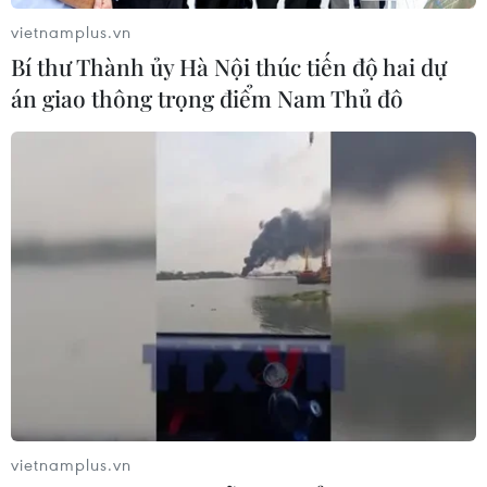
EU đối đầu về chủ quyền số?
vietnamplus.vn
04/08/2026 04:13
Bí thư Thành ủy Hà Nội thúc tiến độ hai dự
án giao thông trọng điểm Nam Thủ đô
Xem thêm
CƠ QUAN CHỦ QUẢN: THÔNG TẤN XÃ VIỆT NAM
Tổng Biên tập: TRẦN TIẾN DUẨN
Phó Tổng Biên tập: NGUYỄN THỊ TÁM, KHÚC THANH
THỦY
vietnamplus.vn
Sở hữu trí tuệ
Quy định sử dụng