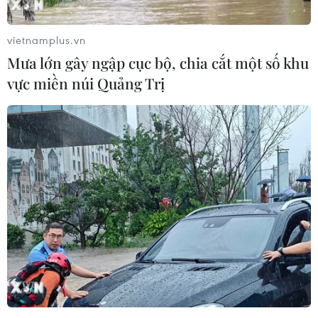
vietnamplus.vn
Mưa lớn gây ngập cục bộ, chia cắt một số khu
vực miền núi Quảng Trị
Hạ viện Mỹ đề xuất viện trợ quân sự mới
trị giá 17,6 tỷ USD cho Israel
04/02/2024 02:42
Ngày 3/2, dự luật cung cấp khoản viện trợ quân sự mới
trị giá 17,6 tỷ USD cho Israel đã được công bố tại Hạ
viện Mỹ, trong bối cảnh xung đột Hamas - Israel vẫn
đang tiếp diễn.