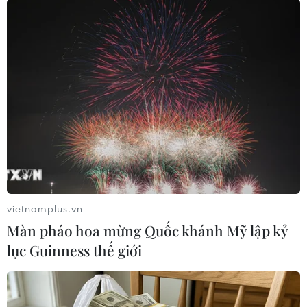
#Liên minh châu Âu
#Viện trợ quân sự
vietnamplus.vn
#Căng thẳng Ukraine-Nga
Ukraine
Màn pháo hoa mừng Quốc khánh Mỹ lập kỷ
lục Guinness thế giới
Theo dõi VietnamPlus