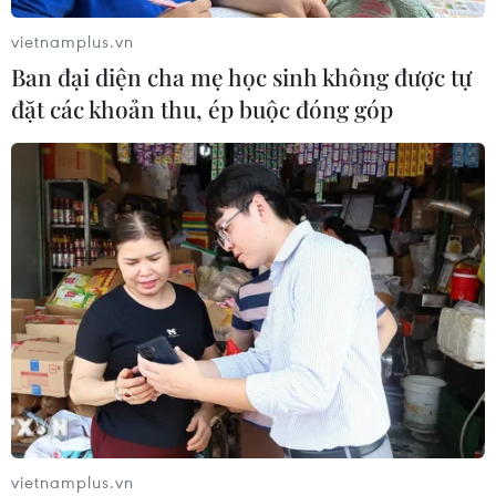
Báo chí Đông Nam Á "dậy
sóng" vì tuyển Việt Nam, chỉ ra lý do
vietnamplus.vn
Indonesia thua đau
Ban đại diện cha mẹ học sinh không được tự
04/08/2026 02:32
đặt các khoản thu, ép buộc đóng góp
'Hủy diệt' Indonesia 3-0, tuyển Việt
Nam khẳng định vị thế nhà vô địch
ASEAN Cup
03/08/2026 15:39
ASEAN Cup 2026: Tuyển Việt Nam
bước vào thử thách lớn nhất
03/08/2026 13:04
vietnamplus.vn
Xem trực tiếp Indonesia-Việt Nam tại