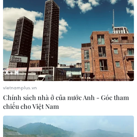
CƠ QUAN CHỦ QUẢN: THÔNG TẤN XÃ VIỆT NAM
Tổng Biên tập: TRẦN TIẾN DUẨN
Phó Tổng Biên tập: NGUYỄN THỊ TÁM, KHÚC THANH
THỦY
vietnamplus.vn
Sở hữu trí tuệ
Quy định sử dụng
Chính sách nhà ở của nước Anh - Góc tham
RSS
Hỗ trợ
chiếu cho Việt Nam
Ngôn ngữ
TTXVN
Dịch vụ tin
Quảng cáo