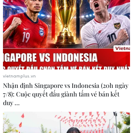
Chelsea thắng trận thứ 2 liên tiếp dưới
thời HLV Thomas Tuchel
05/02/2021 03:01
Giành chiến thắng 1-0 trước Tottenham, Chelsea có trận
thắng thứ 2 liên tiếp dưới thời Thomas Tuchel để leo lên
vị trí thứ 6 trên bảng xếp hạng Premier League.
vietnamplus.vn
Nhận định Singapore vs Indonesia (20h ngày
7/8): Cuộc quyết đấu giành tấm vé bán kết
duy …