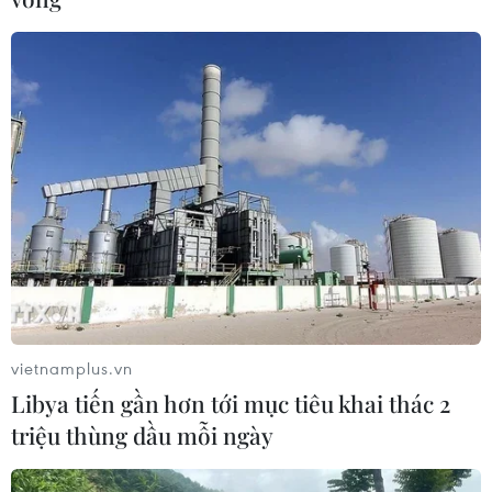
ASEAN Cup 2026: Tuyển Việt Nam
thẳng tiến vào bán kết với thành tích
nhất bảng
07/08/2026 15:58
Đình Bắc rực sáng với cú
đúp, tuyển Việt Nam vào bán kết
ASEAN Cup với ngôi đầu bảng
07/08/2026 15:49
vietnamplus.vn
Libya tiến gần hơn tới mục tiêu khai thác 2
Xem trực tiếp Việt Nam-Campuchia
triệu thùng dầu mỗi ngày
tại ASEAN Cup 2026 trên kênh nào?
07/08/2026 09:49