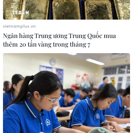
Tuyển thủ Indonesia cúi đầu thành
khẩn xin lỗi người hâm mộ xứ vạn
đảo
vietnamplus.vn
04/08/2026 03:17
Ngân hàng Trung ương Trung Quốc mua
thêm 20 tấn vàng trong tháng 7
ASEAN Cup 2026: "Chìa khóa" giúp
tuyển Việt Nam quật ngã Indonesia
04/08/2026 03:05
ASEAN Cup 2026: Đội tuyển Việt
Nam tạo "cơn địa chấn" trên truyền
thông khu vực
04/08/2026 02:45