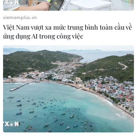
vietnamplus.vn
Việt Nam vượt xa mức trung bình toàn cầu về
ứng dụng AI trong công việc
Đánh bại Tottenham, Liverpool trở lại tốp
4 Premier League
29/01/2021 03:30
Sadio Mane đã tỏa sáng khi để dấu giày ở cả 3 bàn
thắng giúp Liverpool giành chiến thắng ấn tượng 3-1
trước Tottenham ở cầu tâm điểm vòng 20 Premier
League.