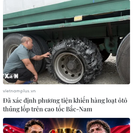
Cận cảnh Manchester United
thắng tưng bừng 9-0 trước Southampton
03/02/2021 01:00
Manchester United đã tạo nên bất ngờ lớn tại vòng 22
Premier League khi có chiến thắng tưng bừng 9-0 trước
Southampton trên sân nhà Old Trafford.
vietnamplus.vn
Đã xác định phương tiện khiến hàng loạt ôtô
thủng lốp trên cao tốc Bắc-Nam