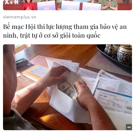
Premier League.
vietnamplus.vn
Hàng thủ, đặc biệt là thủ môn Alisson Becker
Bế mạc Hội thi lực lượng tham gia bảo vệ an
liên tiếp mắc sai lầm khiến The Kop bại trận và
ninh, trật tự ở cơ sở giỏi toàn quốc
gần với ngày trở thành cựu vương.
Thua trận này, Liverpool vẫn chỉ có trong tay 40
điểm, kém Manchester City đến 10 điểm và đã
đá nhiều hơn một trận.
Trận cầu tâm điểm tại Anfield diễn ra hấp dẫn
ngay từ đầu và Liverpool là đội tạo ra sóng gió
trước với những pha dứt điểm nguy hiểm của
Mane và Firmino.