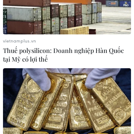
Toàn cảnh ASEAN Cup: Thái
Lan "thắng như chẻ tre", thách thức
tuyển Việt Nam
05/08/2026 07:15
vietnamplus.vn
Thuế polysilicon: Doanh nghiệp Hàn Quốc
Nhận định Philippines vs
tại Mỹ có lợi thế
Thái Lan: Madam Pang treo thưởng
tiền tỷ, "Voi chiến" quyết thắng
04/08/2026 09:19
Đội tuyển Việt Nam nhận
thưởng 2 tỷ đồng sau thắng lợi trước
Indonesia
04/08/2026 04:16