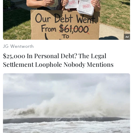
#Pep Guardiola
Anh
Theo dõi VietnamPlus
JG Wentworth
$25,000 In Personal Debt? The Legal
Settlement Loophole Nobody Mentions
TIN LIÊN QUAN