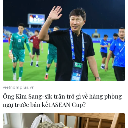
khi họ liên tiếp phải nhận bàn thua từ những
sai lầm đáng trách.
vietnamplus.vn
Ông Kim Sang-sik trăn trở gì về hàng phòng
ngự trước bán kết ASEAN Cup?
Alisson thi đấu tệ hại khiến Liverpool bại trận. (Nguồn: Reuters)
Thủ môn Alisson đã hai lần mắc lỗi khi có