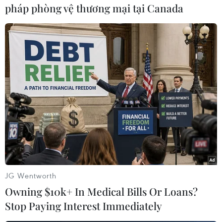
Trên chấm 11m, Gundogan đảm nhận trọng
pháp phòng vệ thương mại tại Canada
trách thực hiện cú sút phạt nhưng tiếc rằng anh
lại dứt điểm đưa bóng đi vọt xà ngang đầy đáng
tiếc.
Ngay đầu hiệp 2, tiền vệ này đã nhanh chóng
sửa sai bằng bàn thắng mở tỷ số 1-0 với pha dứt
điểm cận thành.
Bị dẫn trước, Liverpool đẩy cao đội hình gây sức
ép và những nỗ lực của họ được đền đáp bằng
quả penlaty sau pha phạm lỗi của Dias với
Salah. Khác với Gundogan, Salah đã tận dụng
thành công cơ hội để ghi bàn gỡ hòa 1-1 ở phút
JG Wentworth
63.
Owning $10k+ In Medical Bills Or Loans?
Stop Paying Interest Immediately
Tuy nhiên, niềm vui và hy vọng ngược dòng của
The Kop cũng chỉ diễn ra được 10 phút trước