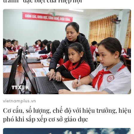
FIFA đối diện yêu cầu cải tổ
03/08/2026 05:01
Nhận định Campuchia vs
Timor Leste: Trận chiến vì 3 điểm
danh dự cho "Các chiến binh
Angkor"
03/08/2026 03:30
ASEAN Cup 2026: Đội tuyển Việt
Nam sẵn sàng cho đại chiến ở "chảo
vietnamplus.vn
lửa" Pakansari
Cơ cấu, số lượng, chế độ với hiệu trưởng, hiệu
03/08/2026 03:13
phó khi sắp xếp cơ sở giáo dục
Xem thêm