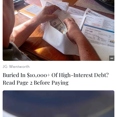
báo các cuộc giao tranh giữa quân đội Israel
(IDF) và lực lượng Hezbollah đang đẩy biên giới
Israel-Liban vào tình trạng "nguy hiểm."
Israel vẫn tiếp tục đẩy
mạnh không kích Dải
Gaza để loại bỏ Hamas
Tuyên bố của Thủ tướng Israel
JG Wentworth
Benjamin Netanyahu khẳng định
Buried In $10,000+ Of High-Interest Debt?
rõ nước này sẽ thực hiện chiến
Read Page 2 Before Paying
dịch quân sự cho đến khi đạt
được mục tiêu đã đề ra là loại bỏ
Hamas và giải phóng toàn bộ các
con tin.