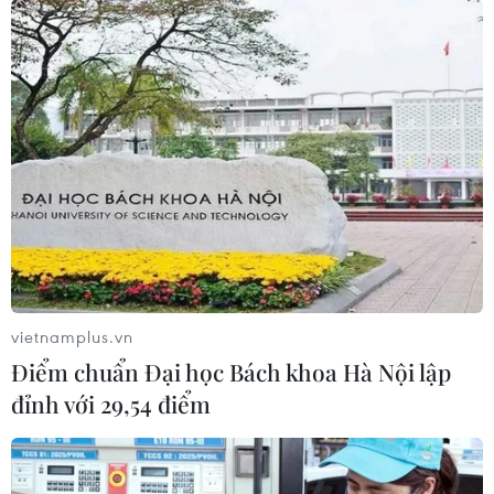
vietnamplus.vn
Điểm chuẩn Đại học Bách khoa Hà Nội lập
Xung đột giữa Hamas và Israel: Hệ thống y
đỉnh với 29,54 điểm
tế tại Dải Gaza gần như sụp đổ
13/12/2023 14:13
Theo Tổ chức Y tế Thế giới (WHO), số ca bệnh hô hấp,