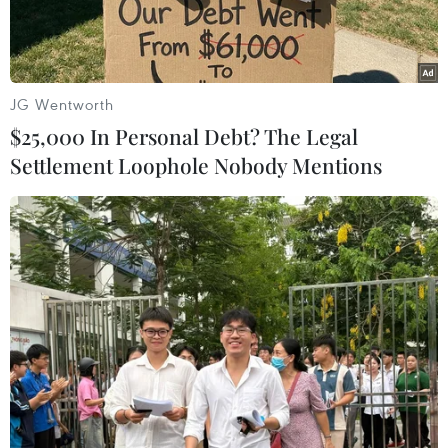
khăn.
JG Wentworth
$25,000 In Personal Debt? The Legal
Settlement Loophole Nobody Mentions
Khói bốc lên sau cuộc không kích của Israel xuống Dải Gaza
ngày 17/12/2023. (Ảnh: AFP/TTXVN)
Ngày 18/12 (theo giờ địa phương), Giám đốc Cơ
quan Tình báo Israel (Mossad) David Barnea đã