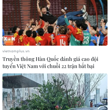
Xung đột Israel-Hamas: Ít nhất 300
trẻ em thiệt mạng trong 300 ngày
qua
06/08/2026 22:56
Iran và Oman thống nhất mở lại eo
biển Hormuz trong 60 ngày
vietnamplus.vn
06/08/2026 12:25
Truyền thông Hàn Quốc đánh giá cao đội
tuyển Việt Nam với chuỗi 22 trận bất bại
Israel thử nghiệm tên lửa Arrow giữa
lúc căng thẳng khu vực leo thang
06/08/2026 11:17
Iran cảnh báo đáp trả nhằm vào hạ