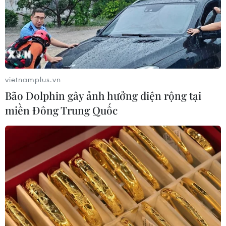
tầng năng lượng khu vực nếu bị tấn
công
06/08/2026 04:37
Iran và Oman đạt thỏa thuận về
vietnamplus.vn
tuyến vận tải qua eo biển Hormuz
Bão Dolphin gây ảnh hưởng diện rộng tại
06/08/2026 04:36
miền Đông Trung Quốc
Từ hạt nhân đến eo biển
Hormuz: Đòn bẩy chiến lược mới của
Iran
06/08/2026 04:36
Xung đột Hamas-Israel: Israel chưa