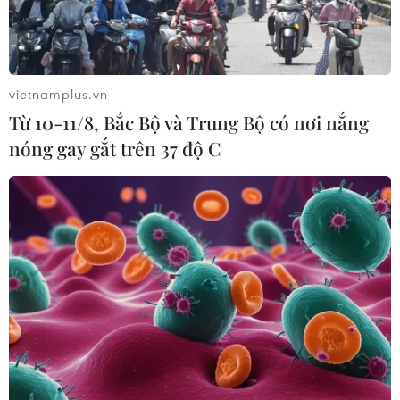
#giao tranh
#lệnh ngừng bắn
Ai Cập
Anh
Đức
Israel
Liban
Mỹ
Palestine
Pháp
Qatar
vietnamplus.vn
Từ 10-11/8, Bắc Bộ và Trung Bộ có nơi nắng
nóng gay gắt trên 37 độ C
Theo dõi VietnamPlus
XUNG ĐỘT ISRAEL-HAMAS
Xung đột Israel-Hamas: Ít nhất 300 trẻ em thiệt
mạng trong 300 ngày qua
Xung đột Hamas-Israel: Israel chưa chấp thuận
kế hoạch về Dải Gaza