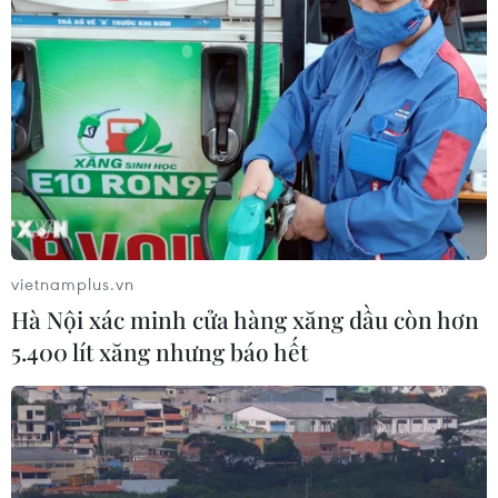
tiêu chảy, chấy rận, ghẻ lở tại Gaza tăng vọt; có nguy
cơ lây lan dịch bệnh vì tình trạng tụ tập quá đông đúc
tại các điểm sơ tán.
vietnamplus.vn
Hà Nội xác minh cửa hàng xăng dầu còn hơn
5.400 lít xăng nhưng báo hết