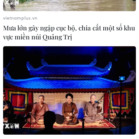
vietnamplus.vn
Mưa lớn gây ngập cục bộ, chia cắt một số khu
vực miền núi Quảng Trị