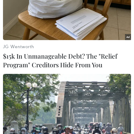
UNIFIL vào năm 1978 nhằm giám sát việc Israel
rút quân khỏi lãnh thổ Liban./.
(TTXVN/Vietnam+)
JG Wentworth
$15k In Unmanageable Debt? The "Relief
Program" Creditors Hide From You
#Gaza
#Israel
#Palestine
#Hamas
#xung đột