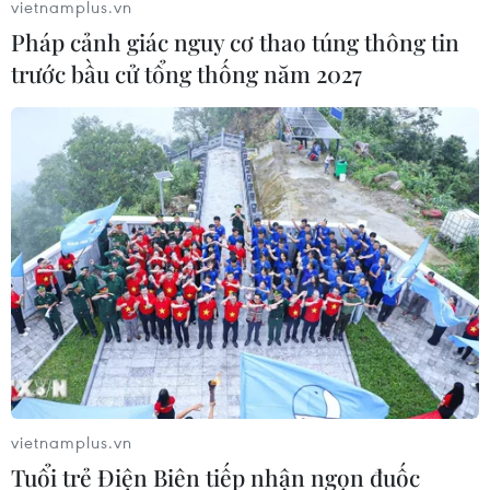
vietnamplus.vn
EU trừng phạt cá nhân, tổ chức Israel liên quan
Pháp cảnh giác nguy cơ thao túng thông tin
các khu định cư Bờ Tây
trước bầu cử tổng thống năm 2027
Việt Nam kêu gọi giảm leo thang căng thẳng
tại khu vực Trung Đông
Israel thúc đẩy phê duyệt 34 khu định cư mới tại
Bờ Tây
TIN LIÊN QUAN
vietnamplus.vn
Tuổi trẻ Điện Biên tiếp nhận ngọn đuốc