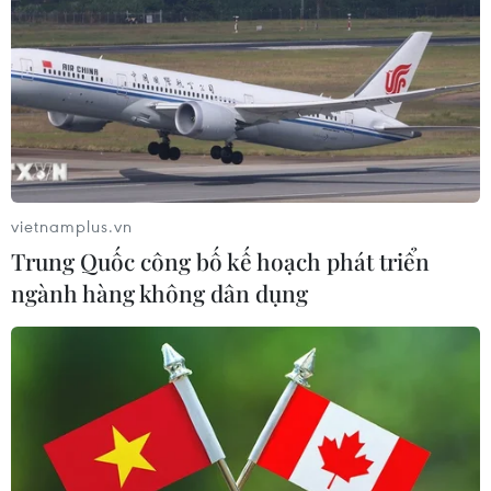
Xung đột Hamas-Israel: Nạn đói hoành
hành tại Dải Gaza
12/12/2023 06:45
Chương trình Lương thực Thế giới của Liên hợp quốc
cho biết một nửa dân số Gaza đang chết đói, trong
khi UNRWA cũng cảnh báo "nạn đói đang rình rập tất
cả mọi người dân."
vietnamplus.vn
Trung Quốc công bố kế hoạch phát triển
ngành hàng không dân dụng