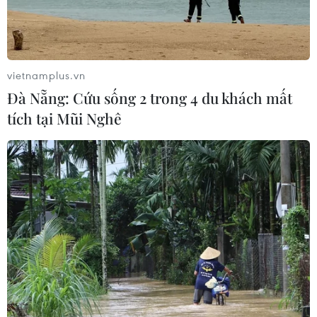
vietnamplus.vn
Đà Nẵng: Cứu sống 2 trong 4 du khách mất
tích tại Mũi Nghê