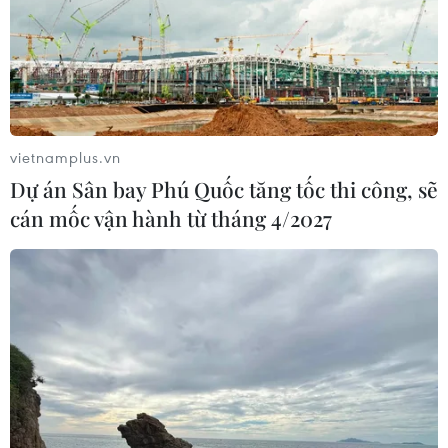
Tàu chở hàng của Thổ Nhĩ Kỳ bị tấn
công trên Biển Đen
04/08/2026 05:54
vietnamplus.vn
Dự án Sân bay Phú Quốc tăng tốc thi công, sẽ
Vì sao Google khiến Mỹ và
cán mốc vận hành từ tháng 4/2027
EU đối đầu về chủ quyền số?
04/08/2026 04:13
Xem thêm