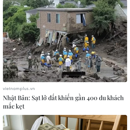
#khủng bố
#thiết bị nổ
#vũ khí tự động
#Crocus City Hall
Nga
Theo dõi VietnamPlus
vietnamplus.vn
Nhật Bản: Sạt lở đất khiến gần 400 du khách
mắc kẹt
TIN LIÊN QUAN