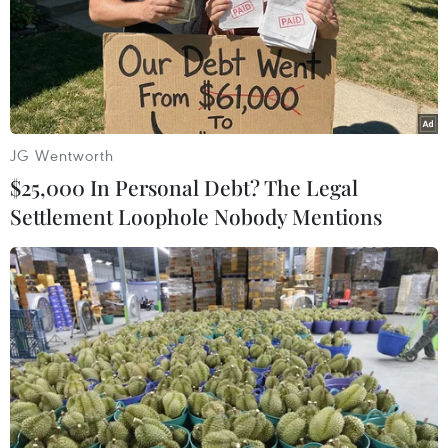
27/03/2024 03:46
Giám đốc Cơ quan An ninh Liên bang Nga cho biết cơ
quan này trước đó đã ngăn chặn những âm mưu khủng
bố ở các khu vực khác của Nga song nguy cơ khủng bố
trên lãnh thổ nước này vẫn còn hiện hữu.
JG Wentworth
$25,000 In Personal Debt? The Legal
Settlement Loophole Nobody Mentions