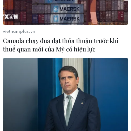
Bỉ tìm ra hướng đi mới trong điều trị
ung thư gan di căn
vietnamplus.vn
07/08/2026 04:05
Canada chạy đua đạt thỏa thuận trước khi
thuế quan mới của Mỹ có hiệu lực
Nga thoái vốn nhà nước khỏi Sân bay
Quốc tế Sheremetyevo
07/08/2026 00:22
Nga thông báo tấn công căn
cứ ngầm của Ukraine
06/08/2026 16:21