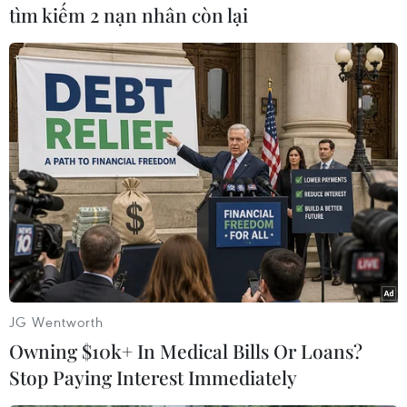
tìm kiếm 2 nạn nhân còn lại
chặn các hoạt động khủng bố của
3 công dân đến từ một quốc gia
Trung Á, lên kế hoạch thực hiện
hành động khủng bố bằng cách
kích nổ một thiết bị tại khu vực
công cộng.
(TTXVN/Vietnam+)
JG Wentworth
Owning $10k+ In Medical Bills Or Loans?
Stop Paying Interest Immediately