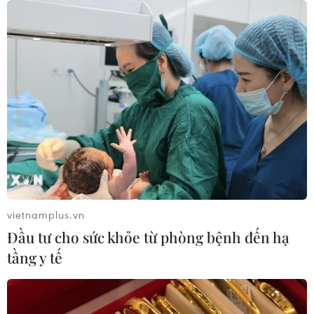
xuất hiện tại sân bay
05/08/2026 23:43
Bất ổn địa chính trị kìm hãm tăng
trưởng Eurozone
05/08/2026 22:59
Tổng thống Nga thay đổi vị
trí các chỉ huy tại mặt trận Ukraine
vietnamplus.vn
05/08/2026 15:26
Đầu tư cho sức khỏe từ phòng bệnh đến hạ
tầng y tế
Đâm dao ở trung tâm London, một
nữ nghi phạm bị bắt giữ