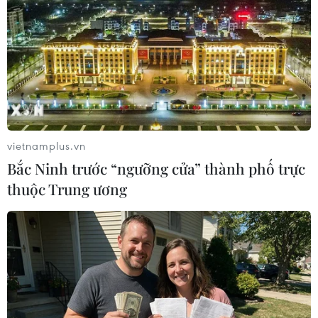
xuyên liên lạc với gia đình những người thiệt mạng và
bị thương.
vietnamplus.vn
Bắc Ninh trước “ngưỡng cửa” thành phố trực
thuộc Trung ương
Vụ tấn công tại Moskva: Nga xác định
nguy cơ khủng bố vẫn hiện hữu ở nước này