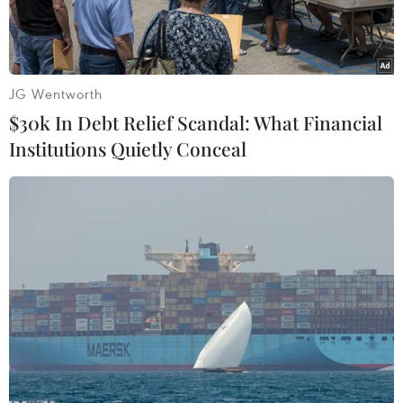
JG Wentworth
$30k In Debt Relief Scandal: What Financial
Institutions Quietly Conceal
Cảnh sát Nga. (Ảnh: AFP/TTXVN)
Theo hãng thông tấn TASS, ngày 31/3, Ủy ban
chống khủng bố quốc gia (NAC) của Nga thông
báo lực lượng chức năng nước này đã bắt giữ 3
đối tượng trong một chiến dịch chống khủng bố