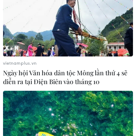
Tây Ban Nha phát trực tiếp nhật thực
toàn phần từ độ cao 9.000 m
04/08/2026 13:23
Tàu chở hàng của Thổ Nhĩ Kỳ bị tấn
công trên Biển Đen
vietnamplus.vn
04/08/2026 05:54
Ngày hội Văn hóa dân tộc Mông lần thứ 4 sẽ
diễn ra tại Điện Biên vào tháng 10
Vì sao Google khiến Mỹ và
EU đối đầu về chủ quyền số?
04/08/2026 04:13
Máy bay chở khách nội địa đầu tiên