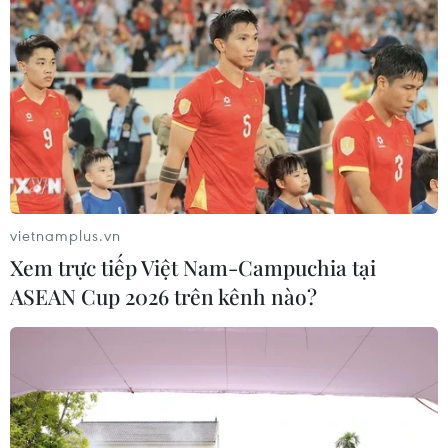
vietnamplus.vn
Xem trực tiếp Việt Nam-Campuchia tại
TIN CÙNG CHUYÊN MỤC
ASEAN Cup 2026 trên kênh nào?
Liên hợp quốc kêu gọi chấm dứt tấn
công dân thường trong xung đột
Nga-Ukraine
07/08/2026 04:29