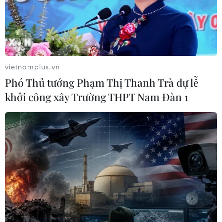
vietnamplus.vn
Phó Thủ tướng Phạm Thị Thanh Trà dự lễ
khởi công xây Trường THPT Nam Đàn 1
Ông Putin: Nga không bao giờ can thiệp
vào tiến trình bầu cử của Mỹ
16/07/2018 16:15
Phát biểu với báo giới tối 16/7, Tổng thống Nga
Vladimir Putin khẳng định Moskva không bao giờ và sẽ