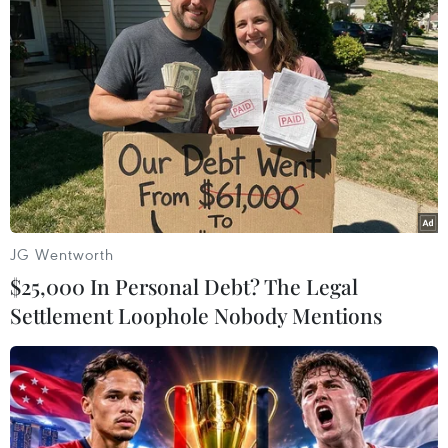
Thượng đỉnh Nga-Mỹ: Những viên
gạch đầu tiên để cải thiện quan hệ
16/07/2018 10:55
Tổng thống Nga Vladimir Putin đã tổ chức buổi họp báo
chung với người đồng cấp Mỹ Donald Trump tại Phần
Lan, sau cuộc gặp thượng đỉnh nhằm cải thiện quan hệ
hai nước.
JG Wentworth
$25,000 In Personal Debt? The Legal
Settlement Loophole Nobody Mentions