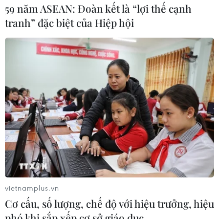
59 năm ASEAN: Đoàn kết là “lợi thế cạnh
tranh” đặc biệt của Hiệp hội
vietnamplus.vn
Cơ cấu, số lượng, chế độ với hiệu trưởng, hiệu
phó khi sắp xếp cơ sở giáo dục