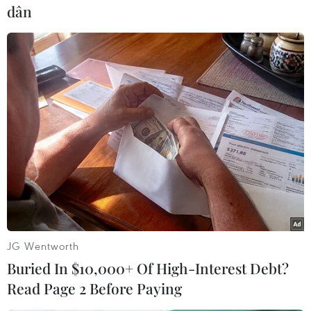
dân
#Ô tô
#Điện Kremlin
#Cuộc gặp thượng đỉnh Nga-Mỹ. cms
#tin Thế giới
#Thời sự quốc tế
#Tin thời sự
#Tin kinh tế
#Tin hot
#Tin nóng
#Tin mới nhận
#Vietnamplus
Mỹ
Nga
JG Wentworth
Buried In $10,000+ Of High-Interest Debt?
Read Page 2 Before Paying
Theo dõi VietnamPlus