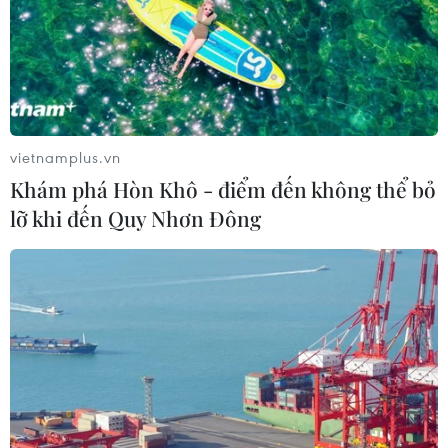
của Nga hoàn tất chuyến bay thử
nghiệm
04/08/2026 01:25
Bí mật sau những chung cư không
vietnamplus.vn
niên hạn ở Pháp
Khám phá Hòn Khô - điểm đến không thể bỏ
04/08/2026 01:03
lỡ khi đến Quy Nhơn Đông
Ukraine tiếp tục dội UAV vào
kho hàng của nền tảng bán lẻ lớn tại
Nga
03/08/2026 15:02
Lãnh đạo EU kêu gọi 'hành động