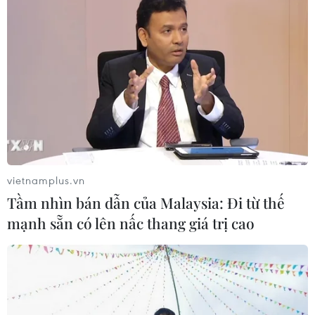
EU tuyên bố vượt qua “phép thử” an
ninh biên giới sau khủng hoảng
Ceuta
05/08/2026 00:37
Nga và Ukraine tiếp tục tấn
công qua lại, thương vong không
ngừng gia tăng
vietnamplus.vn
04/08/2026 15:54
Tầm nhìn bán dẫn của Malaysia: Đi từ thế
mạnh sẵn có lên nấc thang giá trị cao
Pháp ghi nhận tháng 7 nóng nhất
trong lịch sử
04/08/2026 15:17