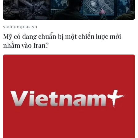
không bao giờ can thiệp vào tiến trình bầu cử của Mỹ.
vietnamplus.vn
Mỹ có đang chuẩn bị một chiến lược mới
nhằm vào Iran?