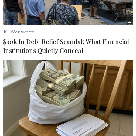
JG Wentworth
$30k In Debt Relief Scandal: What Financial
Institutions Quietly Conceal
Tổng thống Nga Vladimir Putin (phải) và Tổng thống Mỹ Donald
Trump tại hội nghị thượng đỉnh ở Helsinki, Phần Lan ngày 16/7.
(Ảnh: AFP/TTXVN)
Theo hãng AFP, điện Kremlin ngày 30/11 cho