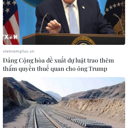
Nam tạo "cơn địa chấn" trên truyền
thông khu vực
04/08/2026 02:45
Báo chí Đông Nam Á "dậy
sóng" vì tuyển Việt Nam, chỉ ra lý do
vietnamplus.vn
Indonesia thua đau
Đảng Cộng hòa đề xuất dự luật trao thêm
04/08/2026 02:32
thẩm quyền thuế quan cho ông Trump
'Hủy diệt' Indonesia 3-0, tuyển Việt
Nam khẳng định vị thế nhà vô địch
ASEAN Cup
03/08/2026 15:39
ASEAN Cup 2026: Tuyển Việt Nam