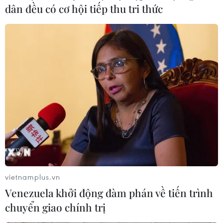
dân đều có cơ hội tiếp thu tri thức
Hình ảnh chưa bao giờ có ở mùa bóng này của Bayern.
(Nguồn: Ảnh FCB)
Quá phụ thuộc vào Lewandowski và Robben
Müller không ghi bàn, Bayern gần như phụ
thuộc vào Robben (3 bàn) và Lewandowski (7)
trên hàng công. Bayern mất đi sự biến ảo và đa
dạng khi tấn công, với đối phương - tiền đạo
Bayern trở nên dễ đối phó hơn bao giờ hết.
Carlo Ancelotti là một huấn luyện viên từng
trải, tinh quái và nhiều kinh nghiệm. Ông ta
vietnamplus.vn
chắc chắn đã nhìn ra những hạn chế này ở đội
Venezuela khởi động đàm phán về tiến trình
bóng của mình.
chuyển giao chính trị