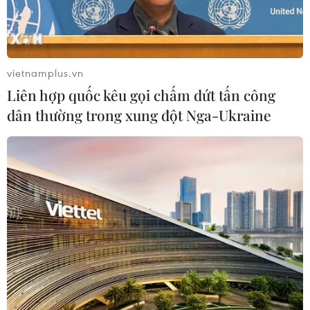
vietnamplus.vn
Cặp tiền vệ Vidal/Alonso không tạo ra được sự an toàn cho
Liên hợp quốc kêu gọi chấm dứt tấn công
hàng thủ Bayern. (Nguồn: Getty Images)
dân thường trong xung đột Nga-Ukraine
Tuy nhiên, Vidal lại không có được phong độ ổn
định ở mùa này. Anh chính là người bỏ vị trí
dẫn đến bàn thua trong trận hòa Hoffenheim.
Trong khi đó, ở tuổi 35, Xabi Alonso tỏ ra chậm
chạp trong việc triển khai tấn công, còn gần
như không có cơ hội trong những pha đánh
chặn.
Nhìn chung, cặp tiền vệ Vidal/Alonso không tạo
ra được sự an toàn cho hàng thủ Bayern, cũng