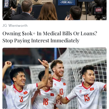
JG Wentworth
Owning $10k+ In Medical Bills Or Loans?
Stop Paying Interest Immediately
Ancelotti còn quá nhiều việc phải làm với Bayern. (Nguồn: Bild)
Sau 10 vòng đấu, Bayern vẫn đang nắm ngôi
đầu Bundesliga với 24 điểm, nhưng họ cũng chỉ
xếp trên RB Leipzig nhờ vào hiệu số bàn thắng
bại (18 so với 13).
Và dĩ nhiên, điều này khiến các cổ động viên