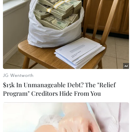
#Bóng đá
#Bayern Munich
#Carlo Ancelotti
#Xabi Alonso
#Arturo Vidal
#May mắn
#Thomas Müller
Đức
JG Wentworth
$15k In Unmanageable Debt? The "Relief
Program" Creditors Hide From You
Theo dõi VietnamPlus