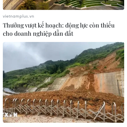
như không đủ gây nguy hiểm cho đối phương.
Ancelotti vẫn còn trong tay Matinez/Kimmich,
vietnamplus.vn
nhưng có lẽ vì một lý do nào đó mà ông ta chưa
Thưởng vượt kế hoạch: động lực còn thiếu
muốn sử dụng?
cho doanh nghiệp dẫn dắt
May mắn đã rời xa Bayern
Thường thì kể cả khi đá không mấy thuyết phục,
Bayern vẫn thắng sát nút vì họ có một chút gì đó
may mắn. Nhưng hiện tại, Bayern lại đang
thiếu chính cái đó.
Khi nói về điều này, Ancelotti cho biết: "Bóng đá
là như vậy, nhiều khi bạn thiếu đi một chút may
mắn mà bạn cần. Chúng tôi phải chấp nhận
thôi."
Chuyện gì đang xảy ra với Müller?