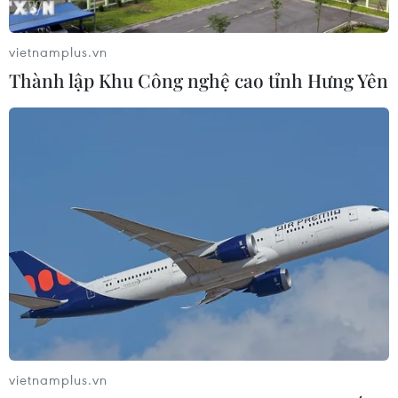
vietnamplus.vn
Thành lập Khu Công nghệ cao tỉnh Hưng Yên
TIN CÙNG CHUYÊN MỤC
Cục diện ASEAN Cup: Việt Nam
quyết giành ngôi đầu, Thái Lan vẫn
có thể bị loại
vietnamplus.vn
07/08/2026 02:29