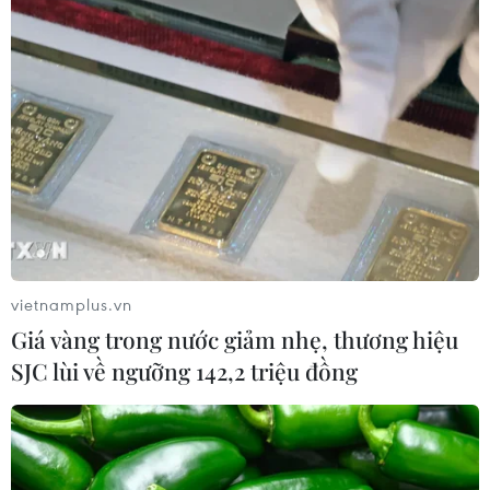
Futsal Việt Nam bất bại sau trận hòa
khó tin trước chủ nhà Thái Lan
06/08/2026 02:38
Toàn cảnh ASEAN Cup: Thái
Lan "thắng như chẻ tre", thách thức
tuyển Việt Nam
05/08/2026 07:15
vietnamplus.vn
Nhận định Philippines vs
Giá vàng trong nước giảm nhẹ, thương hiệu
Thái Lan: Madam Pang treo thưởng
SJC lùi về ngưỡng 142,2 triệu đồng
tiền tỷ, "Voi chiến" quyết thắng
04/08/2026 09:19