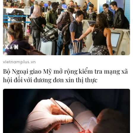
vietnamplus.vn
Bộ Ngoại giao Mỹ mở rộng kiểm tra mạng xã
hội đối với đương đơn xin thị thực