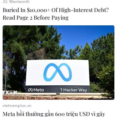
JG Wentworth
Carlo Ancelotti.
Buried In $10,000+ Of High-Interest Debt?
Bayern đã thua toàn diện trước một Atletico
Read Page 2 Before Paying
Madrid chơi áp sát và mạnh mẽ ở sân chơi
Champions League, để rồi may mắn rời sân với
trận thua tối thiểu không 0-1.
Còn ở giải quốc nội, Bayern đã để hòa ba trận
trước những đối thủ mà đã từ lâu không được
xếp "chung mâm" với Hùm xám, đó là Cologne,
Frankfurt và mới nhất là Hoffenheim.
Thậm chí sau trận hòa ở vòng 10, huấn luyện
viên Julian Nagelsmann của Hoffenheim còn
mạnh miệng cho biết: "Nếu chúng tôi chỉ bảo vệ
vietnamplus.vn
khung thành bằng mọi giá thì Bayern vẫn cứ
Meta bồi thường gần 600 triệu USD vì gây