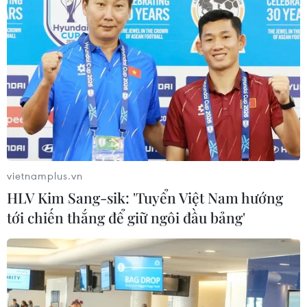
vietnamplus.vn
HLV Kim Sang-sik: 'Tuyển Việt Nam hướng
tới chiến thắng để giữ ngôi đầu bảng'