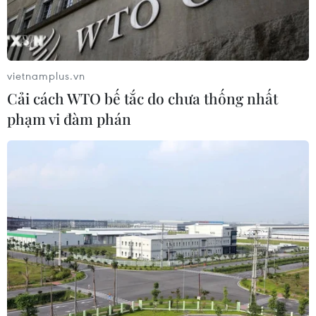
vietnamplus.vn
Cải cách WTO bế tắc do chưa thống nhất
phạm vi đàm phán