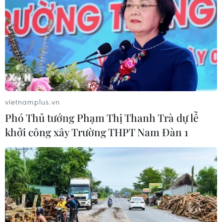
thân Carlo cũng tuyên bố rằng "Tôi không làm
một cuộc cách mạng," và điều đó được lý giải
bằng việc vì sao Bayern chỉ có đúng hai tân
binh ở mùa này là Mats Hummels và Sanches.
Hummels đã thích nghi rất nhanh và đáp ứng
được những yêu cầu mà Bayern đề ra, nhưng
"cậu bé vàng" Sanches vẫn đang loay hoay tìm
vietnamplus.vn
chỗ đứng dành cho mình.
Phó Thủ tướng Phạm Thị Thanh Trà dự lễ
Với những gì đã và đang diễn ra, Bayern và cả
khởi công xây Trường THPT Nam Đàn 1
huấn luyện viên Carlo Ancelotti liệu có nên bổ
sung những gương mặt mới để tạo nên sự cạnh
tranh cũng như khiến đội bóng trở nên khát
khao hơn hay không?
Điểm yếu của tiền vệ phòng ngự