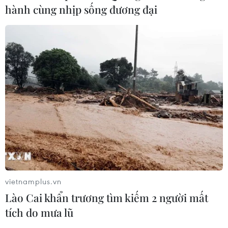
hành cùng nhịp sống đương đại
Reus trở lại, nóng lòng ra sân trong trận
"Klassiker" với Bayern
vietnamplus.vn
16/11/2016 03:50
Lào Cai khẩn trương tìm kiếm 2 người mất
Cuối tuần này, Bundesliga sẽ trở nên nóng hơn khi diễn
tích do mưa lũ
ra trận "Klassiker" Đức giữa Dortmund và Munich. Câu