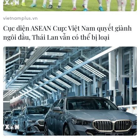
vietnamplus.vn
Cục diện ASEAN Cup: Việt Nam quyết giành
Carlo Ancelotti đang toan tính điều gì cho
ngôi đầu, Thái Lan vẫn có thể bị loại
Thomas Müller?
04/11/2016 03:47
Trong trận Bayern Munich thắng PSV Einhoven 2-1, huấn
luyện viên Carlo Ancelotti cũng đã chỉ đạo học trò bàng
một mảnh giấy nhưng chỉ dành riêng cho Thomas
Müller