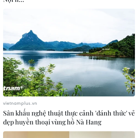
Báo chí Đông Nam Á "dậy
sóng" vì tuyển Việt Nam, chỉ ra lý do
Indonesia thua đau
04/08/2026 02:32
'Hủy diệt' Indonesia 3-0, tuyển Việt
Nam khẳng định vị thế nhà vô địch
ASEAN Cup
03/08/2026 15:39
ASEAN Cup 2026: Tuyển Việt Nam
bước vào thử thách lớn nhất
vietnamplus.vn
03/08/2026 13:04
Sân khấu nghệ thuật thực cảnh 'đánh thức' vẻ
đẹp huyền thoại vùng hồ Nà Hang
Xem trực tiếp Indonesia-Việt Nam tại