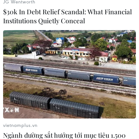
JG Wentworth
Đoàn Quang (Vietnam+)
$30k In Debt Relief Scandal: What Financial
Institutions Quietly Conceal
#Sir Alex Ferguson
#Bảng điện tử
#Athletic Bilbao
#Manchester United
vietnamplus.vn
Ngành đường sắt hướng tới mục tiêu 1.500