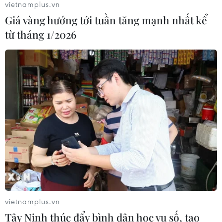
vietnamplus.vn
Đắk Lắk truy quét, xử lý tình trạng
Giá vàng hướng tới tuần tăng mạnh nhất kể
phá rừng, lấn chiếm đất rừng
từ tháng 1/2026
06/08/2026 12:36
Cảnh báo mưa cường độ lớn trên
100mm tại Bắc Bộ, Thanh Hóa và
Nghệ An
06/08/2026 10:23
Mưa lớn kéo dài gây nhiều thiệt hại
về nhà ở, giao thông tại tỉnh Sơn La
06/08/2026 09:48
vietnamplus.vn
Tây Ninh thúc đẩy bình dân học vụ số, tạo