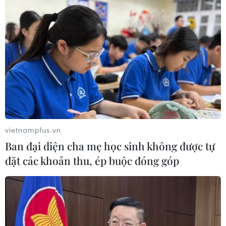
CƠ QUAN CHỦ QUẢN: THÔNG TẤN XÃ VIỆT NAM
Tổng Biên tập: TRẦN TIẾN DUẨN
Phó Tổng Biên tập: NGUYỄN THỊ TÁM, KHÚC THANH
THỦY
vietnamplus.vn
Sở hữu trí tuệ
Quy định sử dụng
Ban đại diện cha mẹ học sinh không được tự
đặt các khoản thu, ép buộc đóng góp
RSS
Hỗ trợ
Ngôn ngữ
TTXVN
Dịch vụ tin
Quảng cáo
Liên hệ