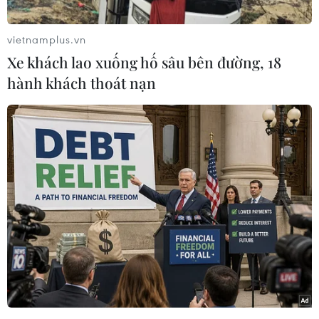
trường năm 2020, trong đó dự kiến cắt giảm
trên 90% đối tượng phải thực hiện đánh giá tác
vietnamplus.vn
động môi trường (ĐTM) và cấp giấy phép môi
Xe khách lao xuống hố sâu bên đường, 18
trường.
hành khách thoát nạn
Cơ quan này chỉ thực hiện đối với một số đối
tượng đặc thù có nguy cơ tác động môi trường
lớn, có phạm vi ảnh hưởng liên tỉnh hoặc thuộc
trường hợp phải thực hiện theo điều ước quốc tế
mà Việt Nam là thành viên.
Đồng thời, Bộ Nông nghiệp và Môi trường cũng
dự kiến phân quyền đến 96% thẩm quyền thẩm
định báo cáo ĐTM và 95% thẩm quyền cấp giấy
phép môi trường cho địa phương so với trước
năm 2025.
Việc điều chỉnh quy định trên nhằm đồng bộ