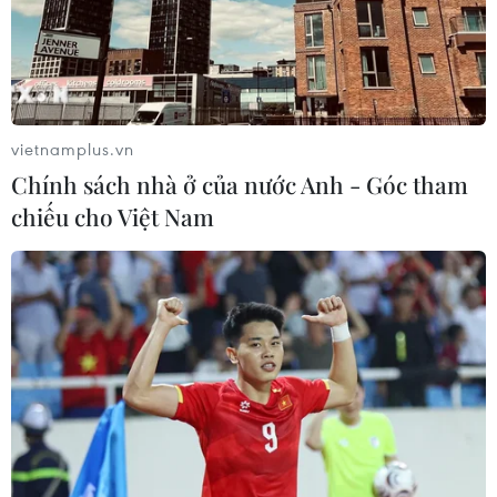
Nâng cao hiệu quả đấu tranh phòng, chống tội
phạm và vi phạm pháp luật
Vận chuyển quá cảnh hàng giả và xâm phạm
sở hữu trí tuệ diễn biến phức tạp
vietnamplus.vn
Ngành Hải quan đẩy mạnh cải cách thể chế và
Chính sách nhà ở của nước Anh - Góc tham
hiện đại hóa công tác quản lý
chiếu cho Việt Nam
NGHỊ QUYẾT 59 - HỘI NHẬP QUỐC TẾ TRONG
TÌNH HÌNH MỚI
Khai mạc Lễ hội Việt Nam - Hàn Quốc 2026 rực
rỡ sắc màu văn hóa
Chủ tịch Quốc hội kiêm Chủ tịch Hạ viện Thái