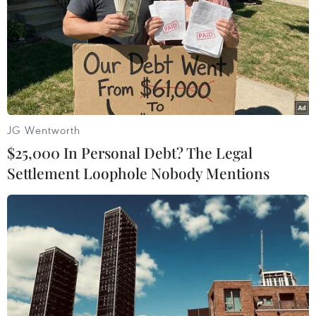
#Môi trường
#quản lý môi trường
#giấy phép môi trường
#phân cấp
#địa phương
#Luật Bảo vệ môi trường
#thủ tục hành chính
#Luật Bảo vệ môi trường
JG Wentworth
Theo dõi VietnamPlus
$25,000 In Personal Debt? The Legal
Settlement Loophole Nobody Mentions
NGHỊ QUYẾT 66: ĐỔI MỚI THỰC THI PHÁP LUẬT
Chia sẻ dữ liệu hạ tầng viễn thông phục vụ điều
hành, ứng phó thiên tai
Bãi bỏ một số văn bản quy phạm pháp luật
không còn phù hợp