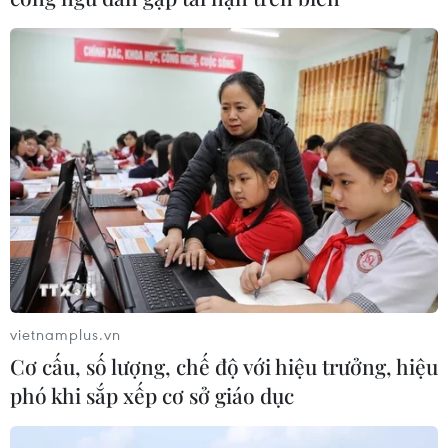
06/06/2026 02:36
Sáng 6/6, tại Nghệ An, Bộ Nông nghiệp và Môi trường
phối hợp với Ủy ban Trung ương Mặt trận Tổ quốc Việt
Nam và Ủy ban Nhân dân tỉnh Nghệ An tổ chức Lễ
phát động quốc gia Phong trào toàn dân chung tay bảo
vệ môi trường, vì một Việt Nam xanh-sạch-đẹp
vietnamplus.vn
Cơ cấu, số lượng, chế độ với hiệu trưởng, hiệu
phó khi sắp xếp cơ sở giáo dục