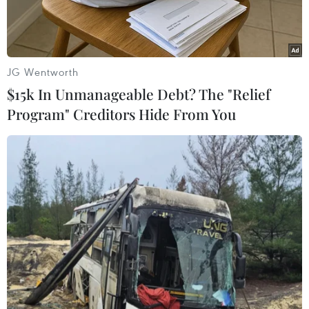
trường.
JG Wentworth
$15k In Unmanageable Debt? The "Relief
Program" Creditors Hide From You
Ảnh chỉ mang tính minh họa. (Nguồn: TTXVN)
Đại diện Bộ Nông nghiệp và Môi trường cho biết
cơ quan này đang hoàn thiện dự thảo Luật sửa
đổi bổ sung một số điều của Luật Bảo vệ môi