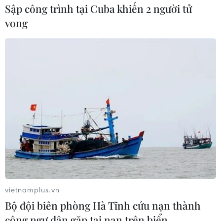
dân Thủ đô trong xây dựng môi trường sống văn minh,
Sập công trình tại Cuba khiến 2 người tử
hiện đại, phát triển bền vững.
vong
vietnamplus.vn
Lễ phát động quốc gia Phong trào toàn
Bộ đội biên phòng Hà Tĩnh cứu nạn thành
dân chung tay bảo vệ môi trường
công ngư dân gặp tai nạn trên biển