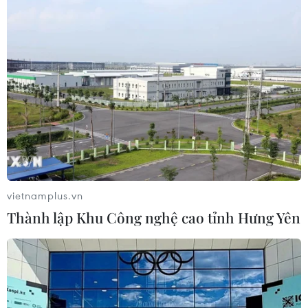
Đoàn Chủ tịch Ủy ban Trung ương Mặt
trận Tổ quốc kêu gọi toàn dân chung tay
bảo vệ môi trường
06/06/2026 02:33
Đoàn Chủ tịch Ủy ban Trung ương Mặt trận Tổ quốc Việt
Nam đã ra lời kêu gọi toàn dân thực hiện Phong trào
"Toàn dân chung tay bảo vệ môi trường, vì một Việt
vietnamplus.vn
Nam xanh-sạch-đẹp."
Thành lập Khu Công nghệ cao tỉnh Hưng Yên