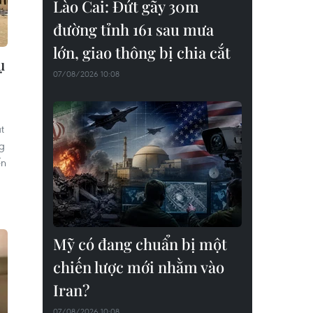
Lào Cai: Đứt gãy 30m
đường tỉnh 161 sau mưa
lớn, giao thông bị chia cắt
ụ
07/08/2026 10:08
t
ng
ến
Mỹ có đang chuẩn bị một
chiến lược mới nhằm vào
Iran?
07/08/2026 10:08