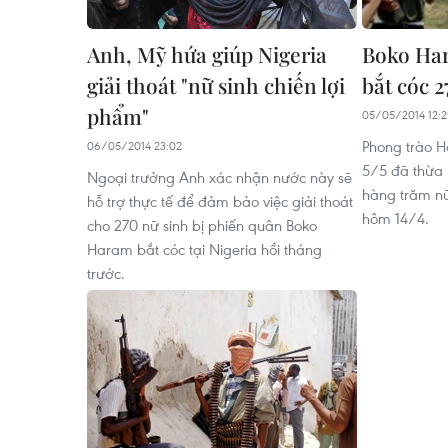
Anh, Mỹ hứa giúp Nigeria
Boko Ha
giải thoát "nữ sinh chiến lợi
bắt cóc 2
phẩm"
05/05/2014 12:
Phong trào H
06/05/2014 23:02
5/5 đã thừa 
Ngoại trưởng Anh xác nhận nước này sẽ
hàng trăm nữ
hỗ trợ thực tế để đảm bảo việc giải thoát
hôm 14/4.
cho 270 nữ sinh bị phiến quân Boko
Haram bắt cóc tại Nigeria hồi tháng
trước.