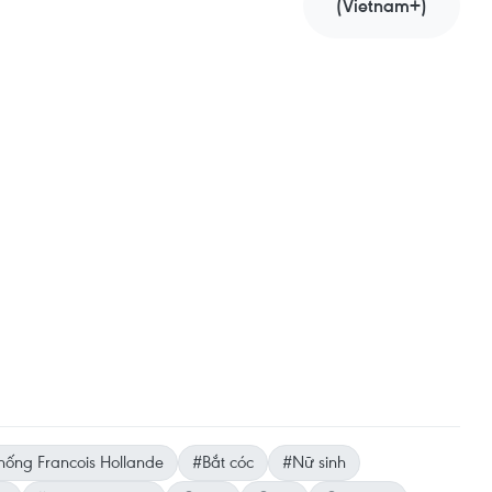
(Vietnam+)
hống Francois Hollande
#Bắt cóc
#Nữ sinh