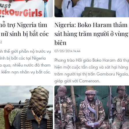
hỗ trợ Nigeria tìm
Nigeria: Boko Haram thảm
nữ sinh bị bắt cóc
sát hàng trăm người ở vùng
biên
32
h thế giới phẫn nộ trước vụ
07/05/2014 14:44
nh bị bắt cóc tại Nigeria
Phong trào Hồi giáo Boko Haram đã th
a qua, nhiều nước đã tham
hiện một cuộc tấn công và sát hại hàng
m kiếm nạn nhân vụ bắt cóc.
trăm người tại thị trấn Gamboru Ngala,
giáp giới với Cameroon.