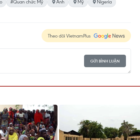
o
#Quan chức Mỹ
Anh
Mỹ
Nigeria
Theo dõi VietnamPlus
GỬI BÌNH LUẬN