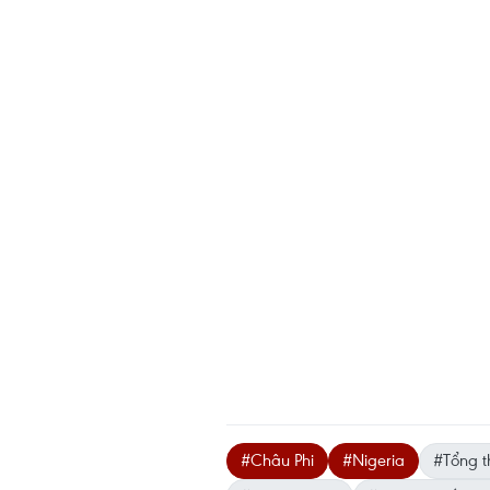
#Châu Phi
#Nigeria
#Tổng t