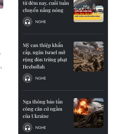
từ đêm nay, cuối tuần
chuyển nắng nóng
NGHE
Mỹ can thiệp khẩn
cấp, ngăn Israel mở
h
rộng đòn trừng phạt
Hezbollah
n
NGHE
Nga thông báo tấn
công căn cứ ngầm
của Ukraine
NGHE