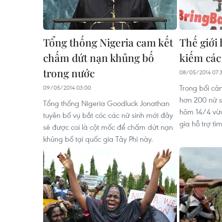
Tổng thống Nigeria cam kết
Thế giới 
chấm dứt nạn khủng bố
kiếm các 
trong nước
08/05/2014 07:
Trong bối cản
09/05/2014 03:00
hơn 200 nữ si
Tổng thống Nigeria Goodluck Jonathan
hôm 14/4 vừ
tuyên bố vụ bắt cóc các nữ sinh mới đây
gia hỗ trợ tì
sẽ được coi là cột mốc để chấm dứt nạn
khủng bố tại quốc gia Tây Phi này.