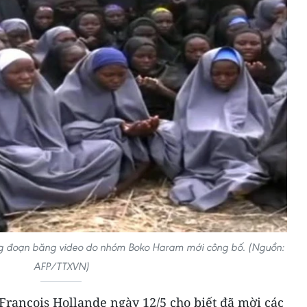
rong đoạn băng video do nhóm Boko Haram mới công bố. (Nguồn:
AFP/TTXVN)
Francois Hollande ngày 12/5 cho biết đã mời các