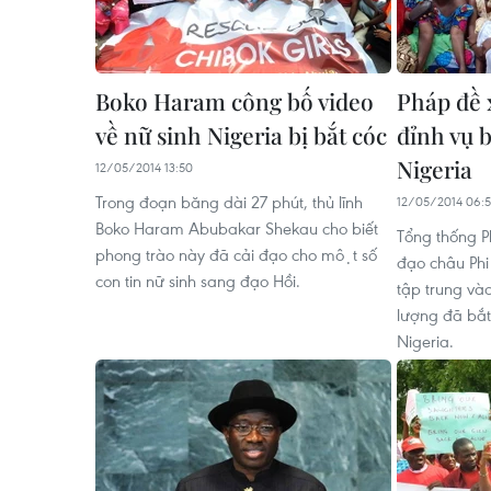
Boko Haram công bố video
Pháp đề 
về nữ sinh Nigeria bị bắt cóc
đỉnh vụ b
Nigeria
12/05/2014 13:50
Trong đoạn băng dài 27 phút, thủ lĩnh
12/05/2014 06:
Boko Haram Abubakar Shekau cho biết
Tổng thống P
phong trào này đã cải đạo cho một số
đạo châu Phi
con tin nữ sinh sang đạo Hồi.
tập trung và
lượng đã bắt
Nigeria.