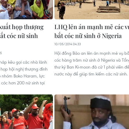
xuất họp thượng
LHQ lên án mạnh mẽ các v
ắt cóc nữ sinh
bắt cóc nữ sinh ở Nigeria
10/05/2014 04:33
Hội đồng Bảo an lên án mạnh mẽ vụ bắ
55
cóc hàng trăm nữ sinh ở Nigeria và Tổ
háp kêu gọi các nhà lãnh
thư ký Ban Ki-moon đã cử 1 phái viên đ
 họp hội nghị thượng đỉnh
nước này để giúp tìm kiếm các nữ sinh.
o nhóm Boko Haram, lực
 cóc hơn 200 nữ sinh tại