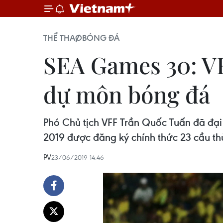
THỂ THAO
BÓNG ĐÁ
SEA Games 30: VF
dự môn bóng đá
Phó Chủ tịch VFF Trần Quốc Tuấn đã đại
2019 được đăng ký chính thức 23 cầu th
PV
23/06/2019 14:46