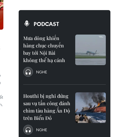
PODCAST
Mưa dông khiến
hàng chục chuyến
bay tới Nội Bài
không thể hạ cánh
NGHE
ộ
u
Houthi bị nghi đứng
ết
sau vụ tấn công đánh
h.
chìm tàu hàng Ấn Độ
trên Biển Đỏ
NGHE