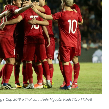
ng's Cup 2019 ở Thái Lan. (Ảnh: Nguyễn Minh Tiến/TTXVN)