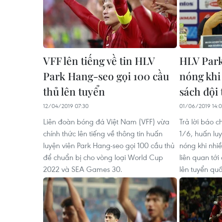
VFF lên tiếng về tin HLV
HLV Park
Park Hang-seo gọi 100 cầu
nóng khi 
thủ lên tuyển
sách đội
12/04/2019 07:30
01/06/2019 14:
Liên đoàn bóng đá Việt Nam (VFF) vừa
Trả lời báo c
chính thức lên tiếng về thông tin huấn
1/6, huấn lu
luyện viên Park Hang-seo gọi 100 cầu thủ
nóng khi nhiề
để chuẩn bị cho vòng loại World Cup
liên quan tới
2022 và SEA Games 30.
lên tuyển quố