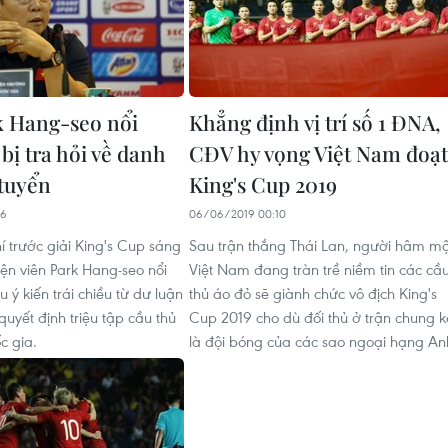
 Hang-seo nổi
Khẳng định vị trí số 1 ĐNA,
bị tra hỏi về danh
CĐV hy vọng Việt Nam đoạt
 tuyển
King's Cup 2019
06
06/06/2019 00:10
hí trước giải King's Cup sáng
Sau trận thắng Thái Lan, người hâm m
yện viên Park Hang-seo nổi
Việt Nam đang tràn trề niềm tin các cầ
u ý kiến trái chiều từ dư luận
thủ áo đỏ sẽ giành chức vô địch King's
 quyết định triệu tập cầu thủ
Cup 2019 cho dù đối thủ ở trận chung k
c gia.
là đội bóng của các sao ngoại hạng An