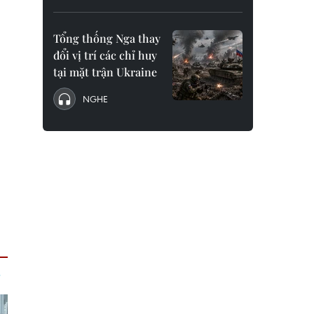
Tổng thống Nga thay
đổi vị trí các chỉ huy
tại mặt trận Ukraine
NGHE