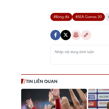
#Bóng đá
#SEA Games 30
TIN LIÊN QUAN