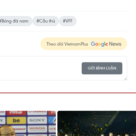
#Bóng đá nam
#Cầu thủ
#VFF
Theo dõi VietnamPlus
GỬI BÌNH LUẬN