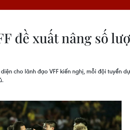
F đề xuất nâng số lư
 diện cho lãnh đạo VFF kiến nghị, mỗi đội tuyển 
ủ.