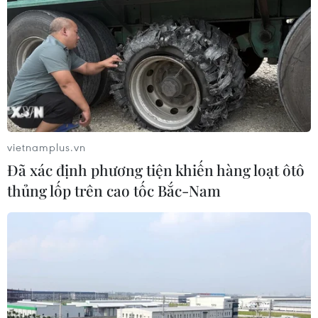
của virus Tây sông Nile
06/08/2026 13:24
NATO ưu tiên đẩy nhanh chuyển
giao hệ thống phòng không cho
Ukraine
vietnamplus.vn
06/08/2026 12:24
Đã xác định phương tiện khiến hàng loạt ôtô
thủng lốp trên cao tốc Bắc-Nam
Thắt chặt tình hữu nghị sắt son giữa
các cựu chuyên gia quân sự Nga với
Việt Nam
06/08/2026 06:23
Anh công bố kết quả điều tra ban