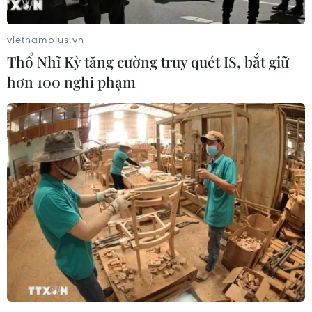
Liên hợp quốc kêu gọi chấm dứt tấn công dân
thường trong xung đột Nga-Ukraine
vietnamplus.vn
Thổ Nhĩ Kỳ tăng cường truy quét IS, bắt giữ
Nga thông báo tấn công căn cứ ngầm
hơn 100 nghi phạm
của Ukraine
NATO ưu tiên đẩy nhanh chuyển giao hệ thống
phòng không cho Ukraine
Liên hợp quốc: Xung đột Ukraine trải qua tháng
đẫm máu nhất
Tổng thống Nga thay đổi vị trí các chỉ
huy tại mặt trận Ukraine