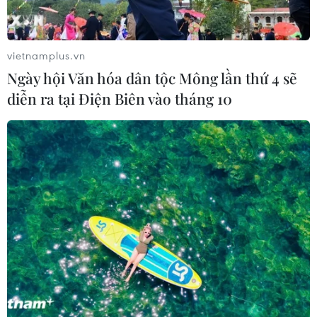
05/08/2026 23:43
vietnamplus.vn
Bất ổn địa chính trị kìm hãm tăng
Ngày hội Văn hóa dân tộc Mông lần thứ 4 sẽ
trưởng Eurozone
diễn ra tại Điện Biên vào tháng 10
05/08/2026 22:59
Tổng thống Nga thay đổi vị
trí các chỉ huy tại mặt trận Ukraine
05/08/2026 15:26
Đâm dao ở trung tâm London, một
nữ nghi phạm bị bắt giữ
05/08/2026 15:07