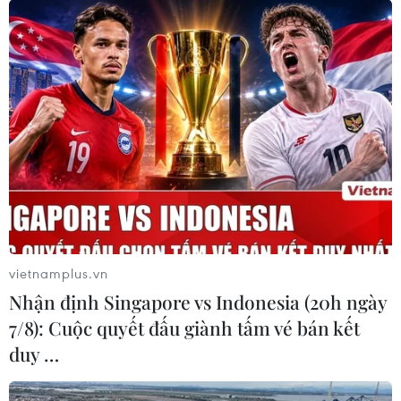
“Liên minh tự nguyện” thúc đẩy kế hoạch
triển khai lực lượng tới Ukraine
10/04/2025 15:03
Theo giới chức quân sự, lực lượng gìn giữ hòa bình
nhiều khả năng sẽ không đóng tại khu vực biên giới
Ukraine-Nga mà sẽ được bố trí cách xa đường ranh
giới ngừng bắn, thậm chí ngoài lãnh thổ Ukraine.
vietnamplus.vn
Nhận định Singapore vs Indonesia (20h ngày
7/8): Cuộc quyết đấu giành tấm vé bán kết
duy …