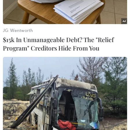
JG Wentworth
$15k In Unmanageable Debt? The "Relief
Program" Creditors Hide From You
Máy bay chiến đấu F-16 tham gia một cuộc tập trận của Tổ
chức Hiệp ước Bắc Đại Tây Dương (NATO). (Ảnh: AFP/TTXVN)
Thiếu tướng Vladimir Popov, thành viên hội
đồng chuyên gia của Tổ chức Toàn Nga "Sỹ quan
Nga" trong cuộc trả lời phỏng vấn hãng thông
tấn TASS ngày 14/4 đánh giá số lượng tiêm kích