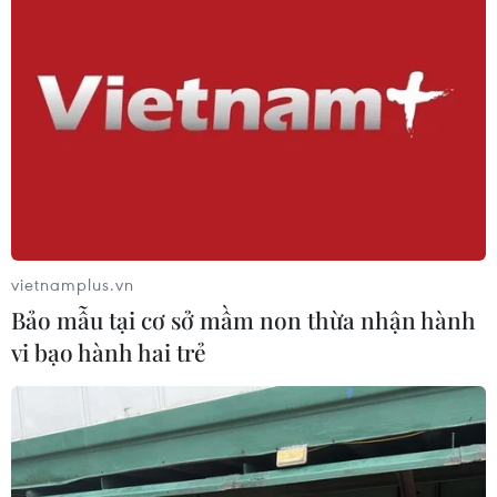
Tây Ban Nha: 100 người thiệt mạng
trong vụ vượt biển ồ ạt vào Ceuta
06/08/2026 16:03
Đức tuyên án chung thân đối tượng
gây vụ lao xe vào đám đông ở
Munich
06/08/2026 15:57
vietnamplus.vn
Bảo mẫu tại cơ sở mầm non thừa nhận hành
Nga thúc đẩy đa dạng hóa tuyến vận
vi bạo hành hai trẻ
tải kết nối châu Á qua Ấn Độ Dương
06/08/2026 15:34
Italy và Hy Lạp trở thành điểm nóng