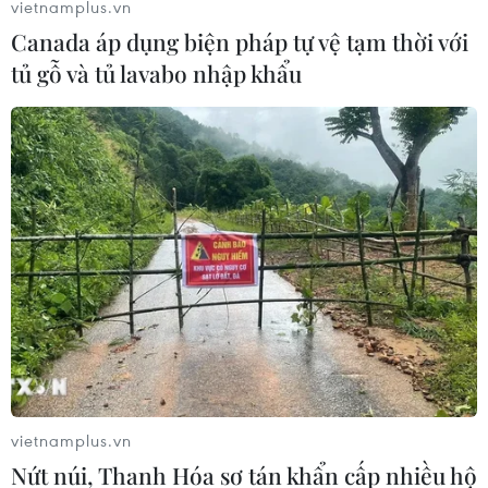
vietnamplus.vn
Canada áp dụng biện pháp tự vệ tạm thời với
TIN LIÊN QUAN
tủ gỗ và tủ lavabo nhập khẩu
Góc quay đặc biệt từ trong xe thiết giáp
Ukraine đang xả đạn vào vị trí Nga
vietnamplus.vn
Nứt núi, Thanh Hóa sơ tán khẩn cấp nhiều hộ
11/04/2025 08:29