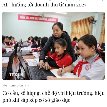
AI,” hướng tới doanh thu từ năm 2027
TIN CÙNG CHUYÊN MỤC
Liên hợp quốc kêu gọi chấm dứt tấn
công dân thường trong xung đột
Nga-Ukraine
07/08/2026 04:29
Chính sách nhà ở của nước Anh -
vietnamplus.vn
Góc tham chiếu cho Việt Nam
Cơ cấu, số lượng, chế độ với hiệu trưởng, hiệu
07/08/2026 04:08
phó khi sắp xếp cơ sở giáo dục