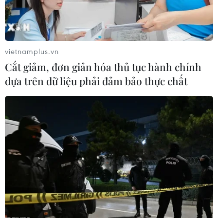
vietnamplus.vn
Cắt giảm, đơn giản hóa thủ tục hành chính
dựa trên dữ liệu phải đảm bảo thực chất
#xung đột Nga - Ukraine
#Tình hình xung đột Nga-Ukraine
Nga
Ukraine
Theo dõi VietnamPlus
CĂNG THẲNG NGA-UKRAINE