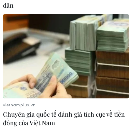
dân
Video được cho là ghi lại cảnh chiến đấu của kíp điều
khiển xe thiết giáp chở quân BTR-3 của quân đội
Ukraine, khi phương tiện này đang tấn công vào một vị
trí của quân đội Nga.
vietnamplus.vn
Chuyên gia quốc tế đánh giá tích cực về tiền
đồng của Việt Nam