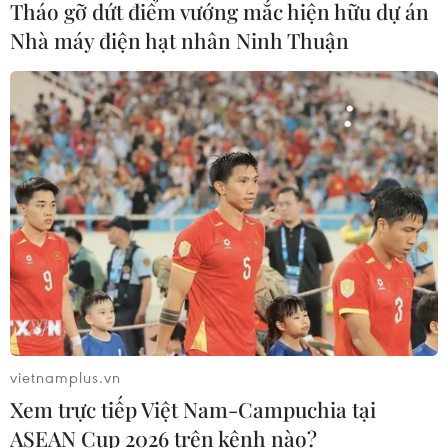
05/08/2026 00:37
Tháo gỡ dứt điểm vướng mắc hiện hữu dự án
Nhà máy điện hạt nhân Ninh Thuận
Nga và Ukraine tiếp tục tấn
công qua lại, thương vong không
ngừng gia tăng
04/08/2026 15:54
Pháp ghi nhận tháng 7 nóng nhất
trong lịch sử
04/08/2026 15:17
Tây Ban Nha phát trực tiếp nhật thực
vietnamplus.vn
toàn phần từ độ cao 9.000 m
Xem trực tiếp Việt Nam-Campuchia tại
04/08/2026 13:23
ASEAN Cup 2026 trên kênh nào?