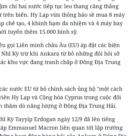
ậm chí hai nước tiếp tục leo thang căng thẳng
ự trên biển. Hy Lạp vừa thông báo sẽ mua 8 máy
áp chế tạo, 4 khinh hạm đa nhiệm và 4 máy bay
hời tuyển thêm 15.000 binh sỹ.
u gọi Liên minh châu Âu (EU) áp đặt các biện
 Nhĩ Kỳ trừ khi Ankara từ bỏ những đòi hỏi sở
 các khu vực đang tranh chấp ở Đông Địa Trung
 các nước EU từ bỏ chính sách ủng hộ "một cách
iên Hy Lạp và Cộng hòa Cyprus trong cuộc đối
n thăm dò năng lượng ở Đông Địa Trung Hải.
hĩ Kỳ Tayyip Erdogan ngày 12/9 đã lên tiếng
háp Emmanuel Macron liên quan tới lập trường