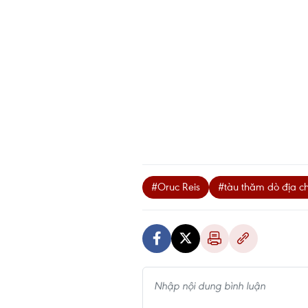
#Oruc Reis
#tàu thăm dò địa c