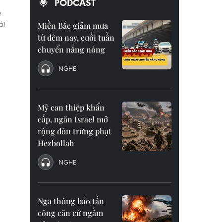
PODCAST
ỏ
ái
Miền Bắc giảm mưa
từ đêm nay, cuối tuần
chuyển nắng nóng
NGHE
Mỹ can thiệp khẩn
cấp, ngăn Israel mở
rộng đòn trừng phạt
Hezbollah
NGHE
Nga thông báo tấn
công căn cứ ngầm