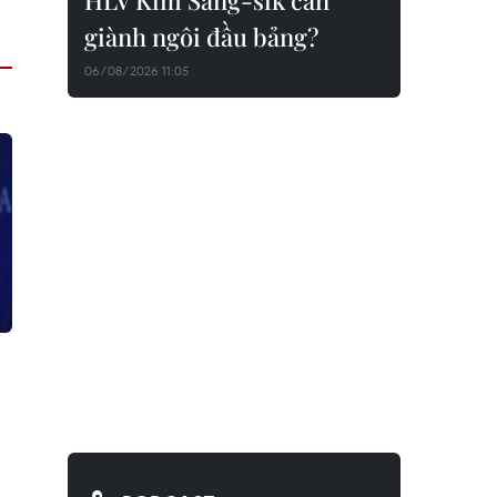
HLV Kim Sang-sik cần
giành ngôi đầu bảng?
06/08/2026 11:05