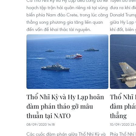
Cả Thổ Nhĩ Kỳ và Hy Lạp đều công bố kế
Tuyên bố trê
hoạch tập trận hải quân riêng rẽ tại vùng
đưa ra khi đ
biển phía Nam đảo Crete, trong lúc căng
Donald Trump
thẳng song phương gia tăng liên quan
giữa Hy Lạp 
đến vấn đề khai thác tài nguyên.
khí đốt, biên 
Thổ Nhĩ Kỳ và Hy Lạp hoãn
Thổ Nhĩ 
đàm phán tháo gỡ mâu
đàm phán
thuẫn tại NATO
thẳng
08/09/2020 14:18
10/09/2020 23:
Các cuộc đàm phán giữa Thổ Nhĩ Kỳ và
Phía Thổ Nhĩ 