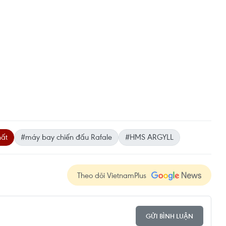
hất
#máy bay chiến đấu Rafale
#HMS ARGYLL
Theo dõi VietnamPlus
GỬI BÌNH LUẬN