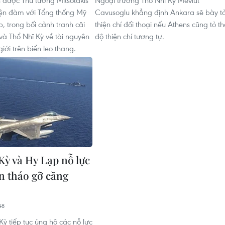
n được Thủ tướng Mitsotakis
Ngoại trưởng Thổ Nhĩ Kỳ Mevlut
iện đàm với Tổng thống Mỹ
Cavusoglu khẳng định Ankara sẽ bày t
, trong bối cảnh tranh cãi
thiện chí đối thoại nếu Athens cũng tỏ th
và Thổ Nhĩ Kỳ về tài nguyên
độ thiện chí tương tự.
giới trên biển leo thang.
Kỳ và Hy Lạp nỗ lực
 tháo gỡ căng
48
Kỳ tiếp tục ủng hộ các nỗ lực