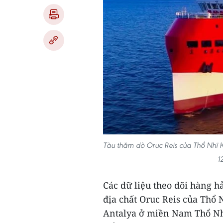
Tàu thăm dò Oruc Reis của Thổ Nhĩ K
1
Các dữ liệu theo dõi hàng hả
địa chất Oruc Reis của Thổ 
Antalya ở miền Nam Thổ Nhĩ