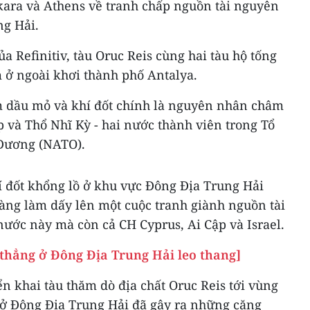
ara và Athens về tranh chấp nguồn tài nguyên
ng Hải.
a Refinitiv, tàu Oruc Reis cùng hai tàu hộ tống
m ở ngoài khơi thành phố Antalya.
m dầu mỏ và khí đốt chính là nguyên nhân châm
 và Thổ Nhĩ Kỳ - hai nước thành viên trong Tổ
 Dương (NATO).
í đốt khổng lồ ở khu vực Đông Địa Trung Hải
ng làm dấy lên một cuộc tranh giành nguồn tài
nước này mà còn cả CH Cyprus, Ai Cập và Israel.
 thẳng ở Đông Địa Trung Hải leo thang]
ển khai tàu thăm dò địa chất Oruc Reis tới vùng
 ở Đông Địa Trung Hải đã gây ra những căng