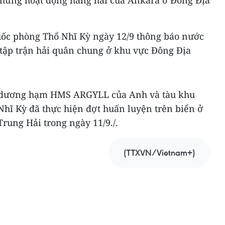
 những hoạt động hàng hải của Ankara ở Đông Địa
uốc phòng Thổ Nhĩ Kỳ ngày 12/9 thông báo nước
 tập trận hải quân chung ở khu vực Đông Địa
n dương hạm HMS ARGYLL của Anh và tàu khu
hĩ Kỳ đã thực hiện đợt huấn luyện trên biển ở
rung Hải trong ngày 11/9./.
(TTXVN/Vietnam+)