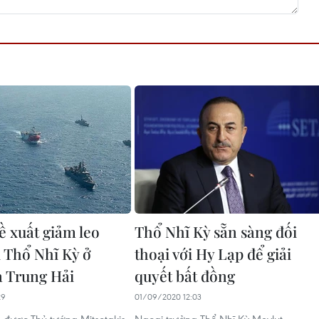
ề xuất giảm leo
Thổ Nhĩ Kỳ sẵn sàng đối
i Thổ Nhĩ Kỳ ở
thoại với Hy Lạp để giải
 Trung Hải
quyết bất đồng
29
01/09/2020 12:03