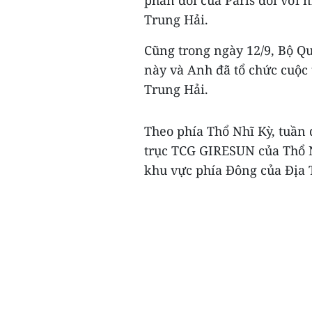
phản đối của Paris đối với
Trung Hải.
Cũng trong ngày 12/9, Bộ Q
này và Anh đã tổ chức cuộc
Trung Hải.
Theo phía Thổ Nhĩ Kỳ, tuầ
trục TCG GIRESUN của Thổ N
khu vực phía Đông của Địa T