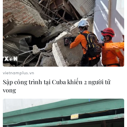
Iran đề xuất thành lập liên minh an
ninh giữa các nước Hồi giáo trong
khu vực
04/08/2026 03:21
Iran ra điều kiện gì với Mỹ
trước khi mở lại Eo biển Hormuz?
03/08/2026 16:12
vietnamplus.vn
Sập công trình tại Cuba khiến 2 người tử
vong
Iran tuyên bố chưa đạt đủ điều kiện
để mở lại eo biển Hormuz
03/08/2026 15:59