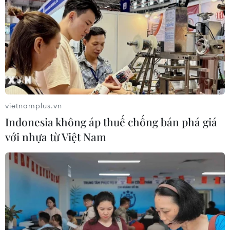
vietnamplus.vn
Indonesia không áp thuế chống bán phá giá
với nhựa từ Việt Nam
Israel không cho phép Iran đặt căn cứ
quân sự tại Syria
27/04/2018 23:19
Bộ trưởng Quốc phòng Israel Avigdor Lieberman khẳng