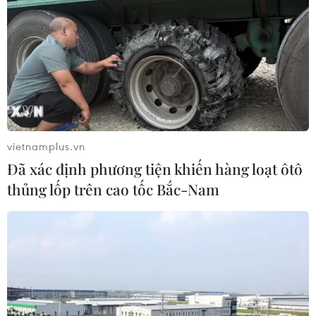
Làn sóng người Israel di cư ra nước
ngoài vẫn ở mức kỷ lục
03/08/2026 11:32
Tín hiệu tích cực đối với tiến trình
phục hồi kinh tế của Syria
vietnamplus.vn
03/08/2026 07:22
Đã xác định phương tiện khiến hàng loạt ôtô
thủng lốp trên cao tốc Bắc-Nam
Tổng thống Mỹ: Các bên đạt bước
tiến hướng tới chấm dứt xung đột với
Iran
03/08/2026 06:24