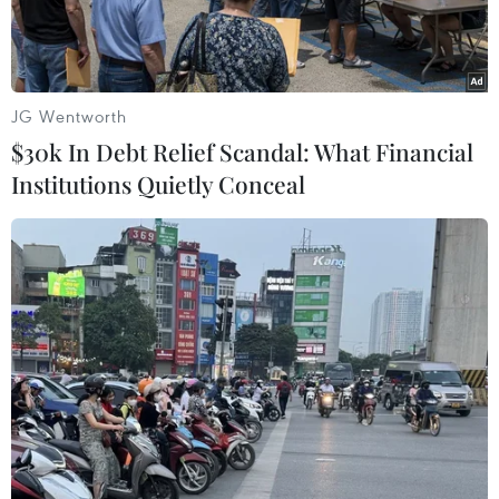
JG Wentworth
$30k In Debt Relief Scandal: What Financial
Institutions Quietly Conceal
Ảnh minh họa. (Nguồn: me-confidential.com)
Theo Reuters, Hãng thông tấn Tasnim của Iran
ngày 30/4 cho biết, những thông tin nói rằng
căn cứ của Iran tại Syria bị tấn công bằng tên
lửa là vô căn cứ.
Hãng này khẳng định không có người Iran nào