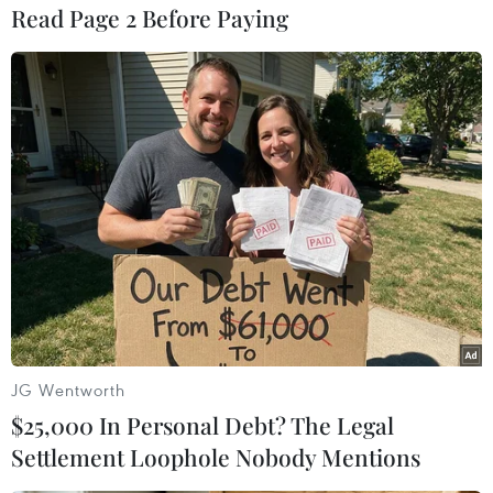
Read Page 2 Before Paying
#An ninh xã hội
#Chính trị
#VietnamPlus
Iran
Syria
Theo dõi VietnamPlus
TIN LIÊN QUAN
JG Wentworth
$25,000 In Personal Debt? The Legal
Settlement Loophole Nobody Mentions