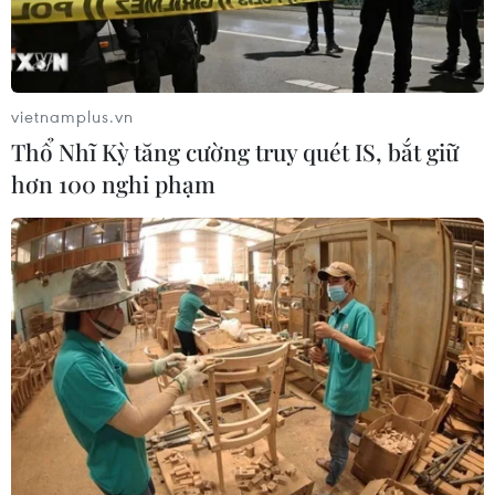
bằng biện pháp quân sự
28/04/2018 23:28
Ngoại trưởng Iran Mohammad Javad Zarif khẳng định
những cách tiếp cận bằng biện pháp quân sự để giải
vietnamplus.vn
quyết cuộc khủng hoảng Syria sẽ thất bại.
Thổ Nhĩ Kỳ tăng cường truy quét IS, bắt giữ
hơn 100 nghi phạm