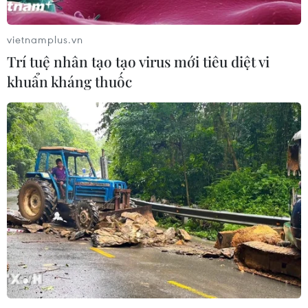
EU triển khai mạng vệ tinh riêng,
củng cố chủ quyền số
vietnamplus.vn
08/08/2026 04:15
Trí tuệ nhân tạo tạo virus mới tiêu diệt vi
khuẩn kháng thuốc
Liên hợp quốc kêu gọi chấm dứt tấn
công dân thường trong xung đột
Nga-Ukraine
07/08/2026 04:29
Chính sách nhà ở của nước Anh -
Góc tham chiếu cho Việt Nam
07/08/2026 04:08
Bỉ tìm ra hướng đi mới trong điều trị