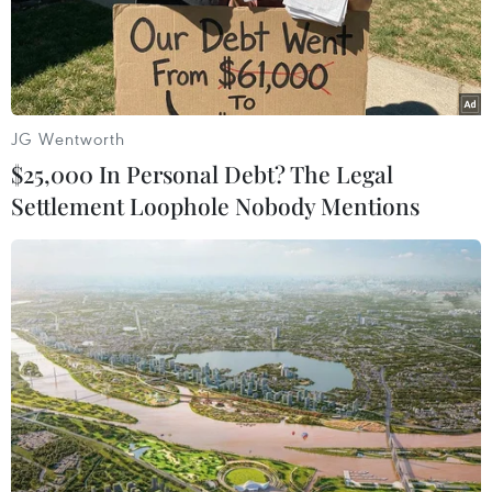
20/09/2021 09:03
Các cuộc tập trận chung ở miền Tây Ukraine trong tuần
này diễn ra vài ngày sau khi Belarus và Nga tổ chức
các cuộc tập trận quy mô lớn.
JG Wentworth
$25,000 In Personal Debt? The Legal
Settlement Loophole Nobody Mentions