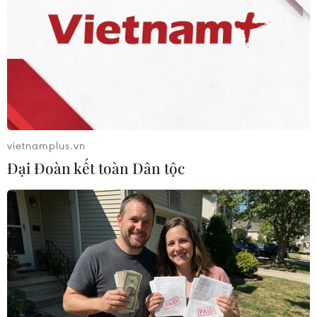
Defender của Anh ra khỏi vùng biển ngoài khơi Crimea.
vietnamplus.vn
Đại Đoàn kết toàn Dân tộc
Tàu chiến Nga tập trận bắn đạn thật quy
mô lớn ở Biển Đen