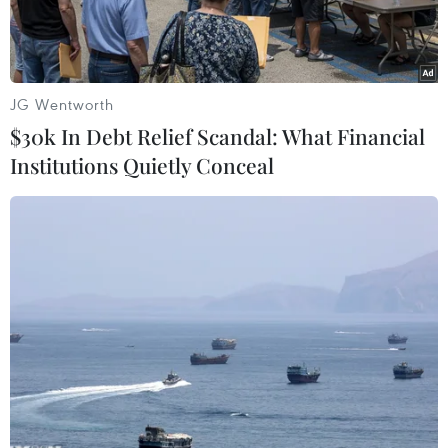
JG Wentworth
$30k In Debt Relief Scandal: What Financial
Institutions Quietly Conceal
Tàu thuyền neo đậu trên biển Marmara trước khi đi qua Eo biển
Bosphorus ngày 23/4/2021. (Ảnh: AFP/TTXVN)
Ngày 25/2, Ngoại trưởng Thổ Nhĩ Kỳ Mevlut
Cavusoglu cho biết Ankara không thể ngăn các
tàu chiến Nga tiếp cận Biển Đen thông qua các