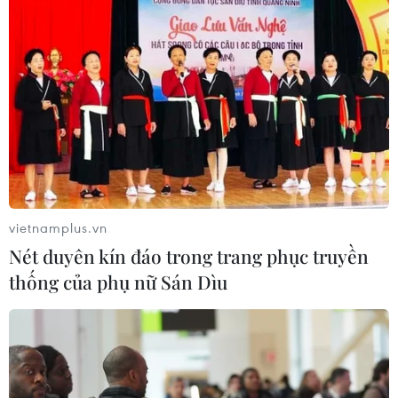
Ba Lan thảo luận việc thành lập căn
cứ quân sự thường trực với Mỹ
06/08/2026 00:06
Liên hợp quốc: Xung đột Ukraine trải
qua tháng đẫm máu nhất
vietnamplus.vn
05/08/2026 23:47
Nét duyên kín đáo trong trang phục truyền
thống của phụ nữ Sán Dìu
Đức điều tra vụ UAV gắn thuốc nổ
xuất hiện tại sân bay
05/08/2026 23:43