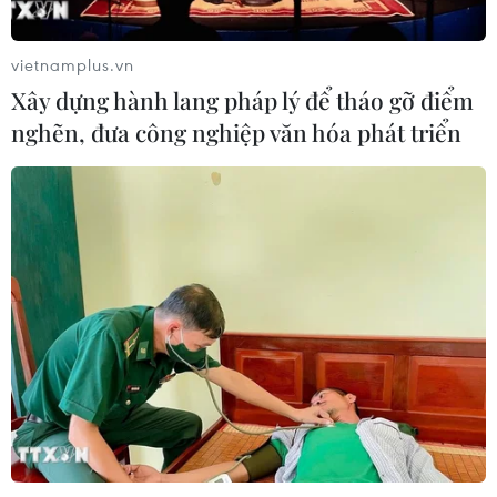
Xem thêm
vietnamplus.vn
Xây dựng hành lang pháp lý để tháo gỡ điểm
nghẽn, đưa công nghiệp văn hóa phát triển
CƠ QUAN CHỦ QUẢN: THÔNG TẤN XÃ VIỆT NAM
Tổng Biên tập: TRẦN TIẾN DUẨN
Phó Tổng Biên tập: NGUYỄN THỊ TÁM, KHÚC THANH
THỦY
Sở hữu trí tuệ
Quy định sử dụng
RSS
Hỗ trợ
Ngôn ngữ
TTXVN
Dịch vụ tin
Quảng cáo