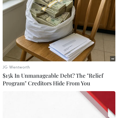
JG Wentworth
$15k In Unmanageable Debt? The "Relief
Nga tung video vụ nổ súng, thả
Program" Creditors Hide From You
bom chặn tàu chiến Anh trên Biển Đen
24/06/2021 02:28
Bộ Quốc phòng Nga thông báo các lực lượng của nước
này đã nổ súng và ném bom để đuổi khu trục hạm HMS