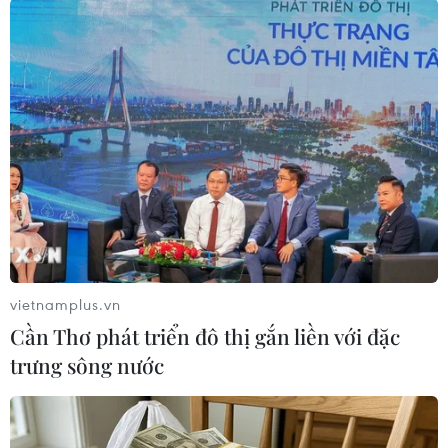
#Biển Đen
#Tàu chiến Nga
#Xung đột ở Ukraine
#NATO
#Trừng phạt kinh tế
Nga
Thổ Nhĩ Kỳ
Theo dõi VietnamPlus
vietnamplus.vn
Cần Thơ phát triển đô thị gắn liền với đặc
trưng sông nước
TIN LIÊN QUAN