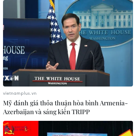
06/08/2026 13:24
NATO ưu tiên đẩy nhanh chuyển
giao hệ thống phòng không cho
Ukraine
06/08/2026 12:24
Thắt chặt tình hữu nghị sắt son giữa
các cựu chuyên gia quân sự Nga với
Việt Nam
vietnamplus.vn
06/08/2026 06:23
Mỹ đánh giá thỏa thuận hòa bình Armenia-
Azerbaijan và sáng kiến TRIPP
Anh công bố kết quả điều tra ban
đầu vụ đâm dao ở trung tâm London
06/08/2026 06:00