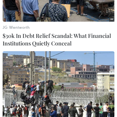
JG Wentworth
$30k In Debt Relief Scandal: What Financial
Institutions Quietly Conceal
Cảnh sát Thổ Nhĩ Kỳ bắt giữ các đối tượng tình nghi liên quan
tới mạng lưới ủng hộ giáo sỹ Fethullah Gulen tại thành phố
Kayseri. (Ảnh: AFP/TTXVN)
Ngày 26/11, giới chức Thổ Nhĩ Kỳ đã ra lệnh bắt
giữ 168 người; trong đó có các quân nhân, vì bị
tình nghi có liên hệ với mạng lưới của giáo sỹ
Hồi giáo Fethullah Gulen đang sống lưu vong tại