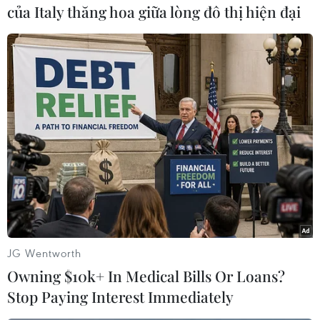
của Italy thăng hoa giữa lòng đô thị hiện đại
(Vietnam+)
JG Wentworth
Owning $10k+ In Medical Bills Or Loans?
Stop Paying Interest Immediately
#giáo sỹ Hồi giáo
#Fethullah Gulen
#Ankara
#đảo chính quân sự
#ByLock
#danh sách truy nã