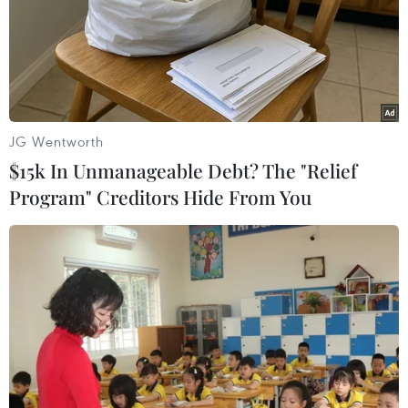
phải đối mặt với án tử hình.
JG Wentworth
$15k In Unmanageable Debt? The "Relief
Program" Creditors Hide From You
Thổ Nhĩ Kỳ bắt 249 nhân viên ngoại giao
nghi liên quan giáo sỹ Gulen
20/05/2019 08:53