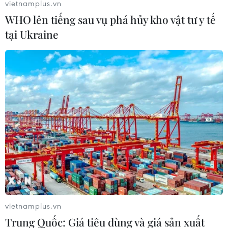
vietnamplus.vn
WHO lên tiếng sau vụ phá hủy kho vật tư y tế
tại Ukraine
Thổ Nhĩ Kỳ bắt giữ 176 sỹ quan nghi liên
quan đến giáo sỹ Gulen
09/07/2019 07:47
Trưởng công tố Istanbul đã ra lệnh bắt giữ 176 quân
nhân tình nghi có liên hệ với mạng lưới của giáo sỹ
Fethullah Gulen mà Ankara cho rằng đứng đằng sau
cuộc đảo chính bất thành.
vietnamplus.vn
Trung Quốc: Giá tiêu dùng và giá sản xuất