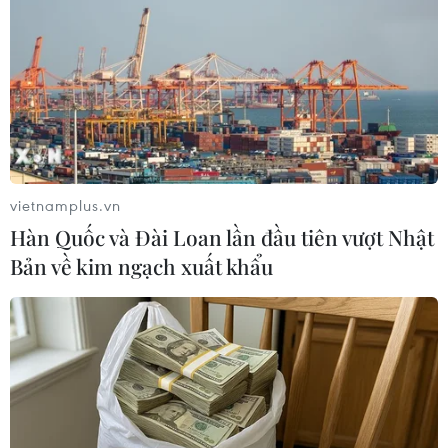
vietnamplus.vn
Hàn Quốc và Đài Loan lần đầu tiên vượt Nhật
Bản về kim ngạch xuất khẩu
Thổ Nhĩ Kỳ xét xử một nhân viên lãnh sự
quán Mỹ về tội làm gián điệp
26/03/2019 11:31
Metin Topuz, công dân Thổ Nhĩ Kỳ làm việc cho lãnh sự
quán Mỹ, bị bắt năm 2017, với cáo buộc liên quan đến
giáo sỹ Fethullah Gulen. Nếu bị kết tội, Metin Topuz sẽ