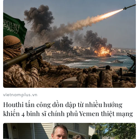
Thổ Nhĩ Kỳ
Theo dõi VietnamPlus
TIN LIÊN QUAN
vietnamplus.vn
Houthi tấn công dồn dập từ nhiều hướng
khiến 4 binh sĩ chính phủ Yemen thiệt mạng