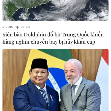
vietnamplus.vn
Siêu bão Doldphin đổ bộ Trung Quốc khiến
TIN CÙNG CHUYÊN MỤC
hàng nghìn chuyến bay bị hủy khẩn cấp
Khám phá điểm du lịch nổi
tiếng Mũi Tobizina ở Nga
09/08/2026 16:20
Nga và Syria đạt thỏa thuận mới về
tương lai hai căn cứ chiến lược
09/08/2026 15:21