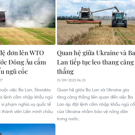
đệ đơn lên WTO
Quan hệ giữa Ukraine và B
ước Đông Âu cấm
Lan tiếp tục leo thang căng
u ngũ cốc
thẳng
27
21/09/2023 06:23
buộc việc Ba Lan, Slovakia
Quan hệ giữa Ba Lan và Ukraine gia
ra lệnh cấm nhập khẩu ngũ
tăng căng thẳng liên quan đến việc Ba
à vi phạm nghĩa vụ quốc tế
Lan áp đặt lệnh cấm nhập khẩu ngũ cố
 thành viên Liên minh châu
của Ukraine nhằm bảo vệ nông dân
trong nước.