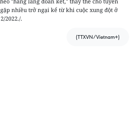
heo "hàng lang đoàn kết," thay thế cho tuyến
ặp nhiều trở ngại kể từ khi cuộc xung đột ở
2/2022./.
(TTXVN/Vietnam+)