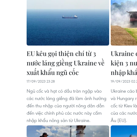
EU kêu gọi thiện chí từ 3
Ukraine 
nước láng giềng Ukraine về
kiện 3 n
xuất khẩu ngũ cốc
nhập khẩ
17/09/2023 23:28
19/09/2023 02:
Ngũ cốc và hạt có dầu tràn ngập vào
Ukraine cáo 
các nước láng giềng đã làm ảnh hưởng
và Hungary 
đến thu nhập của người nông dân dẫn
cốc từ Kiev l
đến việc chính phủ các nước này cấm
của các nước
nhập khẩu nông sản từ Ukraine.
Âu (EU).