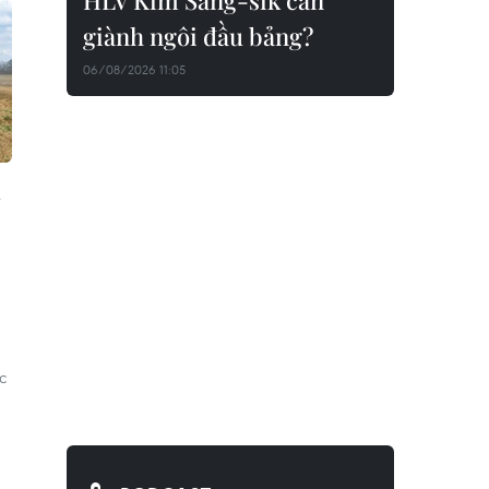
HLV Kim Sang-sik cần
giành ngôi đầu bảng?
06/08/2026 11:05
a
c