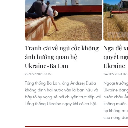
Tranh cãi về ngũ cốc không
Nga đề x
ảnh hưởng quan hệ
quyết ng
Ukraine-Ba Lan
Ukraine
22/09/2023 13:15
24/09/2023 02:
Tổng thống Ba Lan, ông Andrzej Duda
Ngoại trưởng
khẳng định hai nước vẫn là bạn hữu và
Ukraine đan
bày tỏ hy vọng sẽ nói chuyện trực tiếp với
nước châu Âu
Tổng thống Ukraine ngay khi có cơ hội.
không muốn n
họ không mu
cho nông dâ