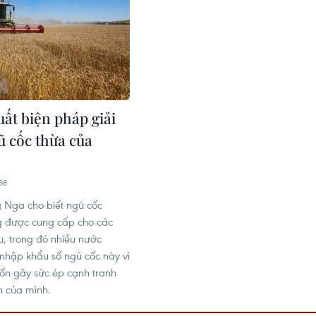
uất biện pháp giải
ũ cốc thừa của
58
 Nga cho biết ngũ cốc
g được cung cấp cho các
, trong đó nhiều nước
hập khẩu số ngũ cốc này vì
ốn gây sức ép cạnh tranh
n của mình.