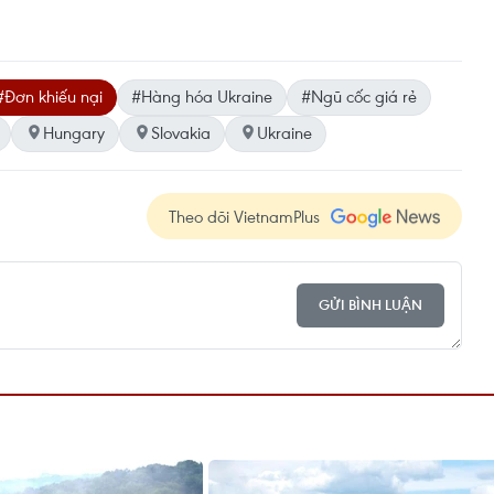
#Đơn khiếu nại
#Hàng hóa Ukraine
#Ngũ cốc giá rẻ
Hungary
Slovakia
Ukraine
Theo dõi VietnamPlus
GỬI BÌNH LUẬN