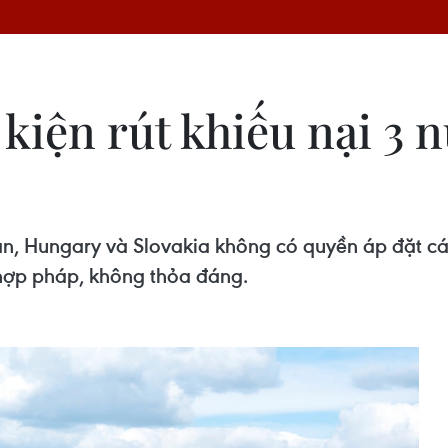
kiện rút khiếu nại 3 
n, Hungary và Slovakia không có quyền áp đặt c
 hợp pháp, không thỏa đáng.