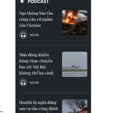
PODCAST
Nga thông báo tấn
công căn cứ ngầm
của Ukraine
NGHE
Mưa dông khiến
hàng chục chuyến
bay tới Nội Bài
không thể hạ cánh
NGHE
Houthi bị nghi đứng
sau vụ tấn công đánh