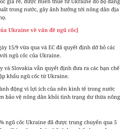
ốc giá rẻ, được miễn thuế từ Ukraine đổ bộ đang
uất trong nước, gây ảnh hưởng tới nông dân địa
họ.
của Ukraine về vấn đề ngũ cốc]
ày 15/9 vừa qua và EC đã quyết định dỡ bỏ các
 với ngũ cốc của Ukraine.
y và Slovakia vẫn quyết định đưa ra các hạn chế
ập khẩu ngũ cốc từ Ukraine.
nh động vì lợi ích của nền kinh tế trong nước
ằm bảo vệ nông dân khỏi tình trạng dư thừa nông
% ngũ cốc Ukraine đã được trung chuyển qua 5