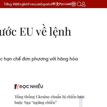
Tiếng Việt
English
Français
Español
中文
Русский
nước EU về lệnh
ác hạn chế đơn phương với hàng hóa
ĐỌC NHIỀU
Tổng thống Ukraine chuẩn bị chiến lược
buộc Nga “ngừng chiến”