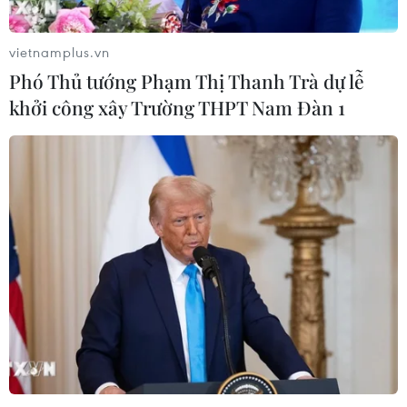
vietnamplus.vn
Phó Thủ tướng Phạm Thị Thanh Trà dự lễ
khởi công xây Trường THPT Nam Đàn 1
Tuyển Việt Nam chạm trán Triều Tiên,
chạy đà cho Asian Cup 2019
18/12/2018 13:09