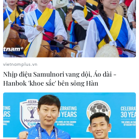
#Vị trí Việt Nam trên bản đồ bóng đá thế giới
#Tin tức hot
#Tin tức 24h
#VietnamPlus
Theo dõi VietnamPlus
vietnamplus.vn
Nhịp điệu Samulnori vang dội, Áo dài -
Hanbok 'khoe sắc' bên sông Hàn
TIN LIÊN QUAN