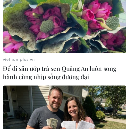
Quang Hải (19) và Văn Đức(20) những cầu thủ
vô cùng quan trọng của đội tuyển Việt Nam
trong suốt hành trình chinh phục cúp vàng vô
địch Đông Nam Á 2018. (Ảnh: Trọng Đạt/TTXVN)
vietnamplus.vn
Để di sản ướp trà sen Quảng An luôn song
hành cùng nhịp sống đương đại