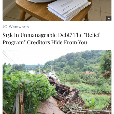
JG Wentworth
$15k In Unmanageable Debt? The "Relief
Program" Creditors Hide From You
Đội tuyển Việt Nam hân hoan ăn mừng chức vô địch AFF Suzuki
Cup 2018. (Nguồn: Trọng Đạt/TTXVN)
Đội tuyển Việt Nam với thành tích duy trì mạch
trận bất bại ấn tượng ở AFF Cup 2018, tiếp tục
có mặt trong top 100 của bảng xếp hạng FIFA,
bỏ xa các đối thủ Philippines và Thái Lan. Mặc
dù không có thay đổi về mặt thứ hạng, đội tuyển