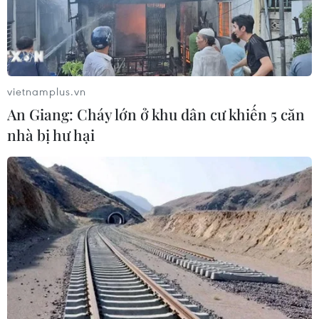
vietnamplus.vn
An Giang: Cháy lớn ở khu dân cư khiến 5 căn
nhà bị hư hại