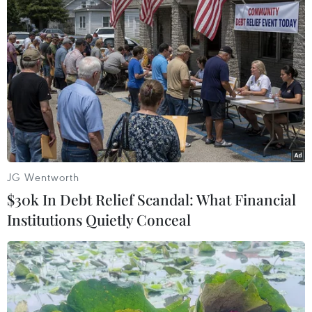
nhất, đóng góp tổng cộng 31 đội tuyển (tăng 2
đội). Trong khi đó, châu Phi ghi danh với 5 đội
tuyển (giảm 3 đội) và châu Á có 3 đội tuyển
(tăng 1 đội)./.
JG Wentworth
$30k In Debt Relief Scandal: What Financial
Institutions Quietly Conceal