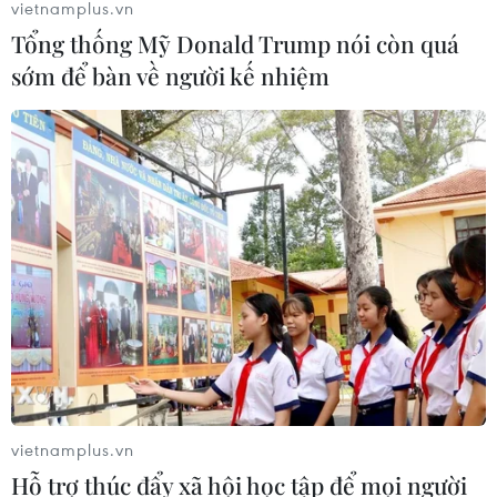
vietnamplus.vn
Nhằm chuẩn bị cho vòng chung kết Asian Cup 2018, đội
Tổng thống Mỹ Donald Trump nói còn quá
tuyển Việt Nam sẽ có trận đấu giao hữu với đội tuyển
sớm để bàn về người kế nhiệm
Triều Tiên trên sân vận động Mỹ Đình vào ngày 25/12.
vietnamplus.vn
Hỗ trợ thúc đẩy xã hội học tập để mọi người
FIFA: Kỷ nguyên thành công chưa từng có