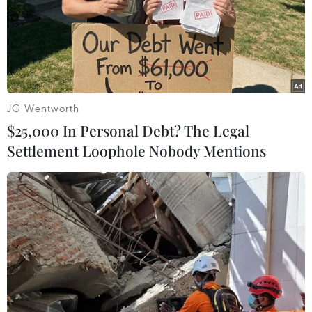
Hậu vệ Quế Ngọc Hải (áo số 3) hợp cùng Duy
Mạnh và Đình Trọng tạo thành "lá chắn thép"
trước khung thành thủ môn Văn Lâm, giúp đội
tuyển Việt Nam trở thành đội bị thủng lưới ít
nhất của giải đấu.(Ảnh: Trọng Đạt/TTXVN)
JG Wentworth
$25,000 In Personal Debt? The Legal
Settlement Loophole Nobody Mentions