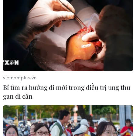
vietnamplus.vn
Bỉ tìm ra hướng đi mới trong điều trị ung thư
gan di căn
#Bảng xếp hạng của FIFA
#Việt Nam vô địch AFF Suzuki Cup 2018
#Vòng chung kết World Cup