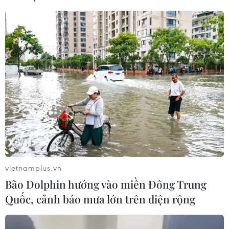
Chủ tịch Liên đoàn Bóng đá thế giới
chịu sức ép chưa từng có
06/08/2026 04:12
Futsal Việt Nam bất bại sau trận hòa
khó tin trước chủ nhà Thái Lan
06/08/2026 02:38
Toàn cảnh ASEAN Cup: Thái
vietnamplus.vn
Lan "thắng như chẻ tre", thách thức
Bão Dolphin hướng vào miền Đông Trung
tuyển Việt Nam
Quốc, cảnh báo mưa lớn trên diện rộng
05/08/2026 07:15