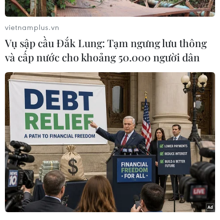
Việt Nam đã tăng 5 điểm so với tháng trước và
có 1.229 điểm. Với việc tiếp tục ở top 100, đội
vietnamplus.vn
tuyển Việt Nam vẫn là đội bóng có thứ hạng cao
Vụ sập cầu Đắk Lung: Tạm ngưng lưu thông
nhất khu vực Đông Nam Á. Đứng thứ 2 là
và cấp nước cho khoảng 50.000 người dân
Philippines (1.171 điểm-hạng 116) và Thái Lan
đứng thứ 3 (1.160 điểm-hạng 118).