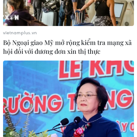
vietnamplus.vn
Bộ Ngoại giao Mỹ mở rộng kiểm tra mạng xã
hội đối với đương đơn xin thị thực
Tuyển Việt Nam thống trị đội hình
tiêu biểu AFF Suzuki Cup 2018
17/12/2018 09:59
Đặng Văn Lâm, Quế Ngọc Hải, Quang Hải, Văn Hậu
và Anh Đức của Việt Nam được Fox Sports bình chọn
vào đội hình tiêu biểu AFF Suzuki Cup 2018, trong khi
ông Park Hang-seo là HLV trưởng xuất sắc nhất.