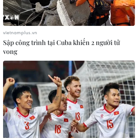
Pha mở tỷ số của tiền đạo Anh Đức trong trận chung kết lượt về
tối 15/12/2018 trên sân vận động quốc gia Mỹ Đình (Hà Nội),
làm phá sản đấu pháp của HLV Tan Cheng Hoe và các cầu thủ
Malaysia từ rất sớm. (Ảnh: Trọng Đạt/ TTXVN)
vietnamplus.vn
Sập công trình tại Cuba khiến 2 người tử
vong