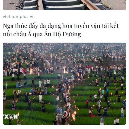
vietnamplus.vn
Nga thúc đẩy đa dạng hóa tuyến vận tải kết
nối châu Á qua Ấn Độ Dương
Tổng thống Nga Vladimir Putin tự tin nền
kinh tế đang đi đúng hướng
05/06/2026 12:27
Người đứng đầu nước Nga tuyên bố những tin đồn về
các vấn đề lớn trong nền kinh tế Nga là phóng đại quá