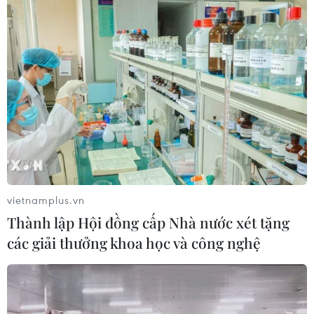
Xem thêm
CƠ QUAN CHỦ QUẢN: THÔNG TẤN XÃ VIỆT NAM
Tổng Biên tập: TRẦN TIẾN DUẨN
Phó Tổng Biên tập: NGUYỄN THỊ TÁM, KHÚC THANH
THỦY
vietnamplus.vn
Thành lập Hội đồng cấp Nhà nước xét tặng
các giải thưởng khoa học và công nghệ
Sở hữu trí tuệ
Quy định sử dụng
RSS
Hỗ trợ
Ngôn ngữ
TTXVN