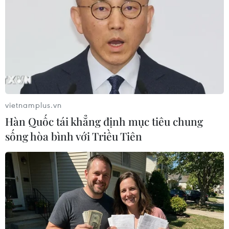
#Nga-Ukraine
#Quan hệ Nga – Ukraine
#Tình hình Ukraine và đối thoại Nga
Ukraine
Theo dõi VietnamPlus
vietnamplus.vn
Hàn Quốc tái khẳng định mục tiêu chung
CĂNG THẲNG NGA-UKRAINE
sống hòa bình với Triều Tiên
Nga thông báo tấn công căn cứ ngầm
của Ukraine
NATO ưu tiên đẩy nhanh chuyển giao hệ thống
phòng không cho Ukraine
Liên hợp quốc: Xung đột Ukraine trải qua tháng