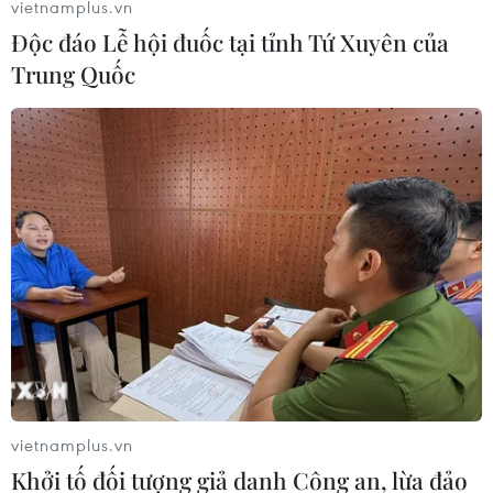
mức, hiện nền kinh tế đang đạt kết quả bất chấp cuộc
vietnamplus.vn
tranh luận về lãi suất chủ chốt.
Độc đáo Lễ hội đuốc tại tỉnh Tứ Xuyên của
Trung Quốc
Tổng thống Ukraine đề xuất gặp lãnh đạo
vietnamplus.vn
Nga để bàn việc chấm dứt chiến tranh
Khởi tố đối tượng giả danh Công an, lừa đảo