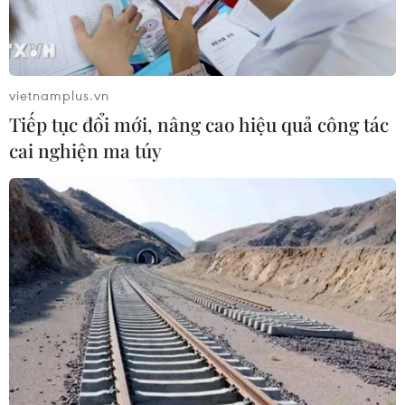
vietnamplus.vn
Tiếp tục đổi mới, nâng cao hiệu quả công tác
cai nghiện ma túy
Nga đánh giá cao nỗ lực của Tổng thống
Donald Trump trong vấn đề Ukraine
08/06/2026 05:33
Nga cho rằng Tổng thống Donald Trump thực sự muốn
chấm dứt cuộc xung đột ở Ukraine và Nga đánh giá
cao sự chân thành cũng như ý chí chính trị của nhà lãnh
đạo Mỹ.