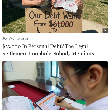
đẫm máu nhất
Tổng thống Nga thay đổi vị trí các chỉ
huy tại mặt trận Ukraine
Nga và Ukraine tiếp tục tấn công qua
lại, thương vong không ngừng gia tăng
JG Wentworth
$25,000 In Personal Debt? The Legal
Settlement Loophole Nobody Mentions
TIN LIÊN QUAN