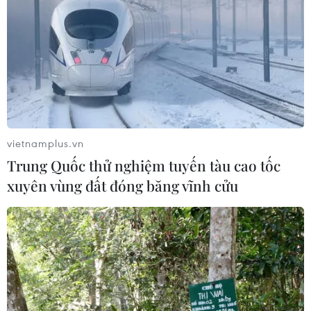
Ba Lan thảo luận việc thành lập căn
cứ quân sự thường trực với Mỹ
06/08/2026 07:06
Liên hợp quốc: Xung đột Ukraine trải
qua tháng đẫm máu nhất
vietnamplus.vn
06/08/2026 06:47
Trung Quốc thử nghiệm tuyến tàu cao tốc
xuyên vùng đất đóng băng vĩnh cửu
Đức điều tra vụ UAV gắn thuốc nổ
xuất hiện tại sân bay
06/08/2026 06:43
Bất ổn địa chính trị kìm hãm tăng