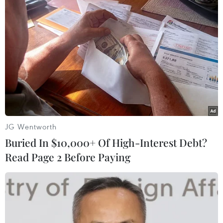
Nga đánh giá cao nỗ lực
của Tổng thống Donald
Trump trong vấn đề
Ukraine
Nga cho rằng Tổng thống Donald Trump thực sự
muốn chấm dứt cuộc xung đột ở Ukraine và Nga
đánh giá cao sự chân thành cũng như ý chí chính
trị của nhà lãnh đạo Mỹ.
JG Wentworth
Buried In $10,000+ Of High-Interest Debt?
Read Page 2 Before Paying
(TTXVN/Vietnam+)