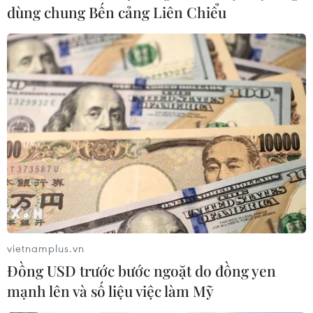
dùng chung Bến cảng Liên Chiểu
Điều gì sẽ xảy ra nếu Cristiano Ronaldo
trở lại Man United?
19/06/2017 11:27
Sau tuyên bố sẽ rời Real Madrid ngay trong mùa Hè
này, tương lai của Cristiano Ronaldo đang là thứ đốt
cháy tất cả các mặt báo, và khả năng anh trở lại
Manchester United là điều có thể xảy ra.
vietnamplus.vn
Đồng USD trước bước ngoặt do đồng yen
mạnh lên và số liệu việc làm Mỹ