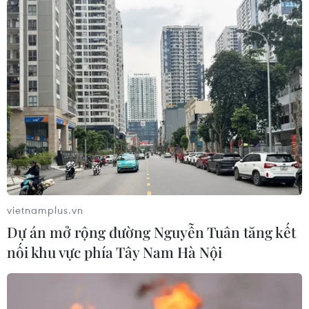
của giải Championship, theo dạng chuyển
nhượng tự do.
vietnamplus.vn
Dự án mở rộng đường Nguyễn Tuân tăng kết
nối khu vực phía Tây Nam Hà Nội
Đây là thông tin khá bất ngờ bởi Harrop đã có
màn trình diễn vô cùng ấn tượng ngay trong
ngày ra mắt đội 1 của Manchester United hồi