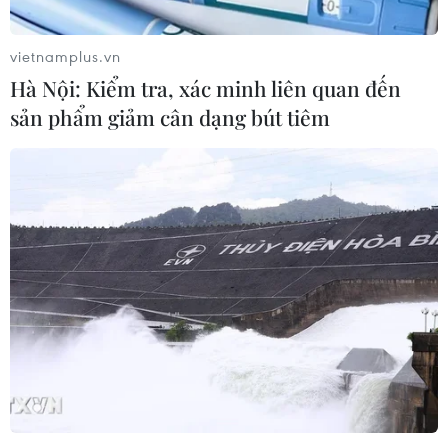
TIN LIÊN QUAN
vietnamplus.vn
Hà Nội: Kiểm tra, xác minh liên quan đến
sản phẩm giảm cân dạng bút tiêm
Thủ thành Donnarumma bị dọa
giết và "tấn công" bằng tiền giả
19/06/2017 08:26