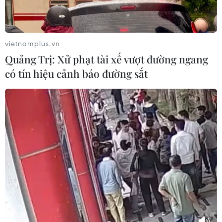
Nhận định Campuchia vs
vietnamplus.vn
Timor Leste: Trận chiến vì 3 điểm
Quảng Trị: Xử phạt tài xế vượt đường ngang
danh dự cho "Các chiến binh
có tín hiệu cảnh báo đường sắt
Angkor"
03/08/2026 03:30
ASEAN Cup 2026: Đội tuyển Việt
Nam sẵn sàng cho đại chiến ở "chảo
lửa" Pakansari
03/08/2026 03:13
Lịch thi đấu ASEAN Cup 2026 ngày
3/8: Việt Nam quyết đấu Indonesia