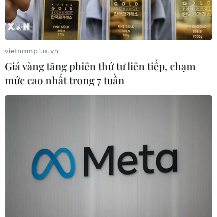
vietnamplus.vn
Giá vàng tăng phiên thứ tư liên tiếp, chạm
mức cao nhất trong 7 tuần
Mbappe tiếp tục khiến nhiều đội bóng thèm muốn. (Nguồn: AP)
"Ông lớn" tranh nhau Mbappe
Kylian Mbappe, ngôi sao trẻ 18 tuổi đang khoác
áo Monaco, tiếp tục trở thành tâm điểm của
những cuộc "đại chiến" trong kỳ chuyển
nhượng Hè 2017.
Liverpool chính là đội bóng mới nhất tham gia