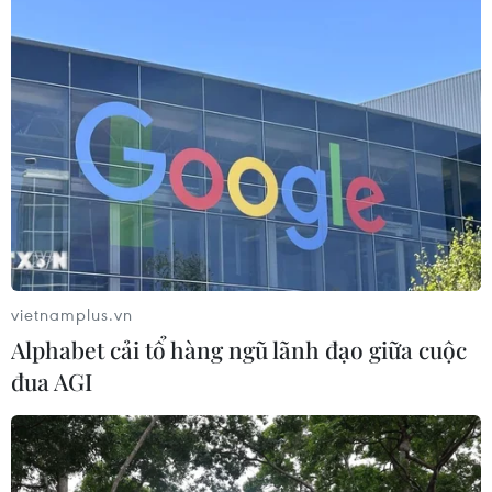
HLV Kim Sang-sik nói thẳng về Đình
Bắc sau khi tuyển Việt Nam bị
Singapore cầm hòa
31/07/2026 23:43
Xem thêm
vietnamplus.vn
Alphabet cải tổ hàng ngũ lãnh đạo giữa cuộc
đua AGI
CƠ QUAN CHỦ QUẢN: THÔNG TẤN XÃ VIỆT NAM
Tổng Biên tập: TRẦN TIẾN DUẨN
Phó Tổng Biên tập: NGUYỄN THỊ TÁM, KHÚC THANH