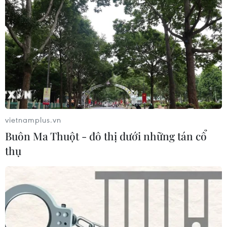
THỦY
Sở hữu trí tuệ
Quy định sử dụng
RSS
Hỗ trợ
Ngôn ngữ
TTXVN
Dịch vụ tin
Quảng cáo
Liên hệ
vietnamplus.vn
Buôn Ma Thuột - đô thị dưới những tán cổ
thụ
Giấy phép số: 1374/GP-BTTTT do Bộ Thông tin và Truyền thông
cấp ngày 11/9/2008.
Quảng cáo: Phó TBT Nguyễn Thị Tám: 093.5958688, Email:
tamvna@gmail.com
Điện thoại: (024) 39411349 - (024) 39411348, Fax: (024)
39411348