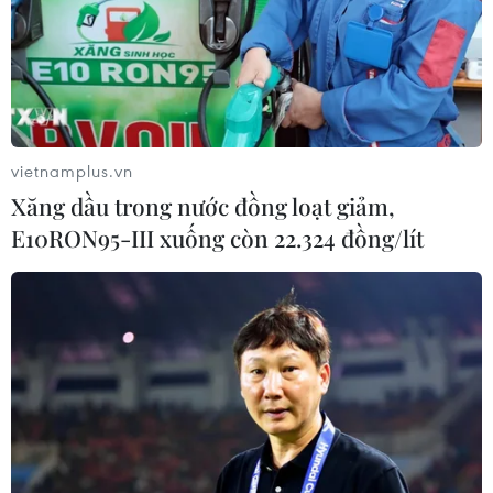
(Vietnam+)
vietnamplus.vn
Xăng dầu trong nước đồng loạt giảm,
E10RON95-III xuống còn 22.324 đồng/lít
#Giáy đá bóng
#Chelsea
#Manchester United
#Liverpool
#Kylian Mbappe
#Joshua Harrop
#tin tức
#tin tức mới nhất
#tin tức 24h