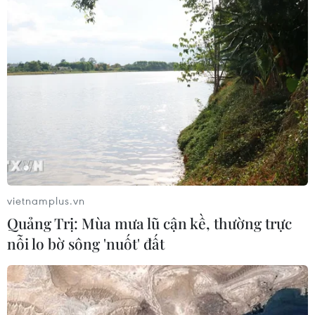
Lan "thắng như chẻ tre", thách thức
tuyển Việt Nam
05/08/2026 07:15
Nhận định Philippines vs
Thái Lan: Madam Pang treo thưởng
tiền tỷ, "Voi chiến" quyết thắng
04/08/2026 09:19
Đội tuyển Việt Nam nhận
vietnamplus.vn
thưởng 2 tỷ đồng sau thắng lợi trước
Quảng Trị: Mùa mưa lũ cận kề, thường trực
Indonesia
nỗi lo bờ sông 'nuốt' đất
04/08/2026 04:16
Tuyển thủ Indonesia cúi đầu thành