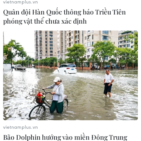
vietnamplus.vn
Verratti làm khó PSG
Quân đội Hàn Quốc thông báo Triều Tiên
phóng vật thể chưa xác định
Marco Verratti đang thực sự khiến PSG phải đau
đầu, khi anh công khai bày tỏ mong muốn rời
Paris để đến Nou Camp đầu quân cho
Barcelona.
vietnamplus.vn
Bão Dolphin hướng vào miền Đông Trung