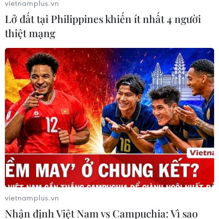
vietnamplus.vn
Lở đất tại Philippines khiến ít nhất 4 người
thiệt mạng
Kết quả EURO 2024 hôm nay 16/6: Italy
nhận bàn thua nhanh nhất lịch sử
16/06/2024 00:56
Cùng với Tây Ban Nha, Đội tuyển Italy cũng đã có được
3 điểm đầu tiên trên hành trình bảo vệ ngôi vương khi
có chiến thắng ngược 2-1 trước Albania ở trận ra quân
bảng B EURO 2024.
vietnamplus.vn
Nhận định Việt Nam vs Campuchia: Vì sao