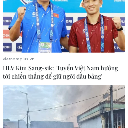
(TTXVN/Vietnam+)
vietnamplus.vn
HLV Kim Sang-sik: 'Tuyển Việt Nam hướng
tới chiến thắng để giữ ngôi đầu bảng'
#Đội tuyển Anh
#Vòng Chung kết EURO 2024
#Gareth Southgate
Anh