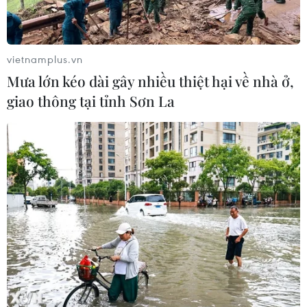
vietnamplus.vn
Mưa lớn kéo dài gây nhiều thiệt hại về nhà ở,
giao thông tại tỉnh Sơn La
TIN CÙNG CHUYÊN MỤC
Công Phượng gặp thử thách lớn
trong ngày tái xuất V-League 2026/27
06/08/2026 11:49