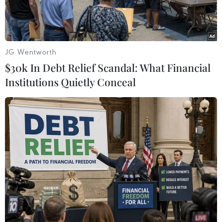
JG Wentworth
$30k In Debt Relief Scandal: What Financial
Institutions Quietly Conceal
Đội trưởng Harry Kane của đội tuyển Anh. (Nguồn: AFP/TTXVN)
Đội tuyển Anh đang đứng trước sức ép lớn khi
được coi là một trong những ứng cử viên vô
địch của EURO 2024 và huấn luyện viên Gareth
Southgate đặt mục tiêu tiên quyết là đưa một