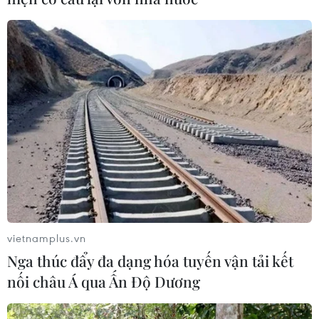
trẻ tỏa sáng sau một mùa giải bùng nổ ở cấp độ câu
lạc bộ.
vietnamplus.vn
Nga thúc đẩy đa dạng hóa tuyến vận tải kết
nối châu Á qua Ấn Độ Dương