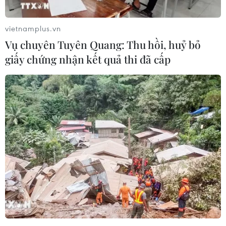
vietnamplus.vn
Vụ chuyên Tuyên Quang: Thu hồi, huỷ bỏ
giấy chứng nhận kết quả thi đã cấp
Lịch thi đấu EURO mới nhất ngày 16/6:
Đội tuyển Anh nhập cuộc chơi
16/06/2024 02:04
Đội tuyển Anh bắt đầu hành trình của mình tại Vòng
chung kết EURO 2024 bằng màn chạm trán Đội tuyển
Serbia trên sân Arena AufSchalke lúc 2 giờ sáng 17/6.