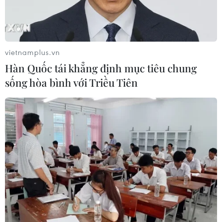
toàn tuyệt đối
“Lão tướng” Thomas Mueller chia tay đội tuyển
quốc gia sau EURO 2024
vietnamplus.vn
Hàn Quốc tái khẳng định mục tiêu chung
sống hòa bình với Triều Tiên
TIN LIÊN QUAN