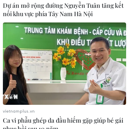
06/08/2026 07:25
Dự án mở rộng đường Nguyễn Tuân tăng kết
nối khu vực phía Tây Nam Hà Nội
Chủ tịch Liên đoàn Bóng đá thế giới
chịu sức ép chưa từng có
06/08/2026 04:12
Futsal Việt Nam bất bại sau trận hòa
khó tin trước chủ nhà Thái Lan
06/08/2026 02:38
Toàn cảnh ASEAN Cup: Thái
Lan "thắng như chẻ tre", thách thức
vietnamplus.vn
tuyển Việt Nam
Ca vi phẫu ghép da đầu hiếm gặp giúp bé gái
05/08/2026 07:15
phục hồi sau 10 năm