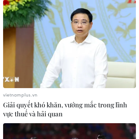
06/08/2026 07:25
Chủ tịch Liên đoàn Bóng đá thế giới
chịu sức ép chưa từng có
06/08/2026 04:12
Futsal Việt Nam bất bại sau trận hòa
khó tin trước chủ nhà Thái Lan
06/08/2026 02:38
vietnamplus.vn
Giải quyết khó khăn, vướng mắc trong lĩnh
Toàn cảnh ASEAN Cup: Thái
vực thuế và hải quan
Lan "thắng như chẻ tre", thách thức
tuyển Việt Nam
05/08/2026 07:15