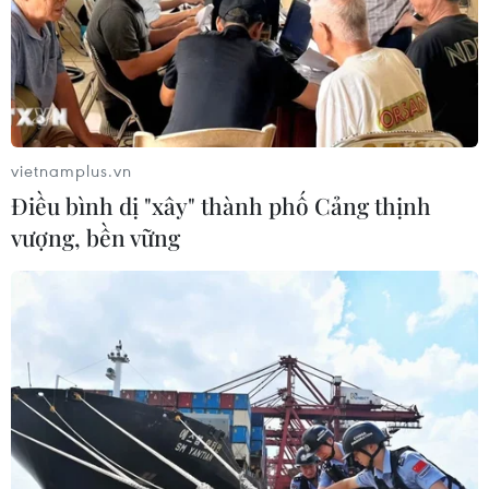
'Hủy diệt' Indonesia 3-0, tuyển Việt
Nam khẳng định vị thế nhà vô địch
ASEAN Cup
03/08/2026 15:39
vietnamplus.vn
ASEAN Cup 2026: Tuyển Việt Nam
Điều bình dị "xây" thành phố Cảng thịnh
bước vào thử thách lớn nhất
vượng, bền vững
03/08/2026 13:04
Xem trực tiếp Indonesia-Việt Nam tại
ASEAN Cup 2026 trên kênh nào?
03/08/2026 09:21