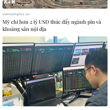
nhất bảng
07/08/2026 15:58
vietnamplus.vn
Mỹ chi hơn 2 tỷ USD thúc đẩy ngành pin và
Đình Bắc rực sáng với cú
khoáng sản nội địa
đúp, tuyển Việt Nam vào bán kết
ASEAN Cup với ngôi đầu bảng
07/08/2026 15:49
Xem trực tiếp Việt Nam-Campuchia
tại ASEAN Cup 2026 trên kênh nào?
07/08/2026 09:49
Nhận định Singapore vs
Indonesia (20h ngày 7/8): Cuộc quyết