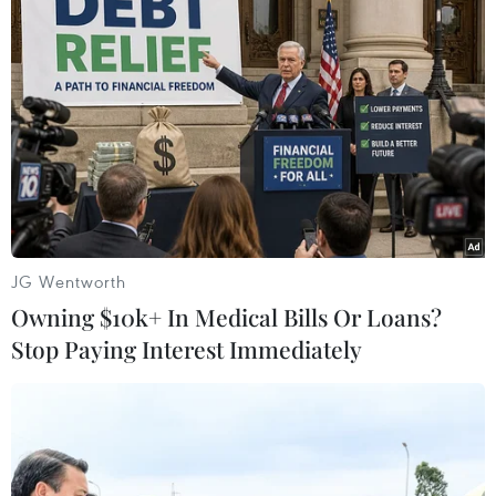
Tây Ban Nha - Scotland 1-3
David Silva 6, 44, David Villa 54 - David
Goodwillie (pen) 66
Huy Anh (Vietnam+)
JG Wentworth
Owning $10k+ In Medical Bills Or Loans?
Stop Paying Interest Immediately