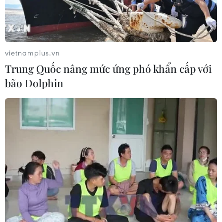
Đội tuyển Việt Nam đặt mục
tiêu 3 điểm, cảnh báo Indonesia
trước giờ G
03/08/2026 07:39
vietnamplus.vn
Trung Quốc nâng mức ứng phó khẩn cấp với
ASEAN Cup 2026: Indonesia tổn thất
bão Dolphin
lực lượng trước trận quyết đấu tuyển
Việt Nam
03/08/2026 07:21
Xem thêm